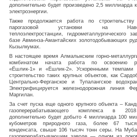
дополнительно будет произведено 2,5 миллиарда к
электроэнергии.
Также продолжается работа по строительству
парогазовой установки на Навои
теплоэлектростанции, гидрометаллургического за
базе Авминза-Амантайских золотодобывающих руд
Кызылкумах.
В настоящее время Алмалыкским горно-металлург
комбинатом начата работа по освоению ру
«Ёшлик-1» и «Ёшлик-2». Ускоренными темпами 
строительство таких крупных объектов, как Сардо
Центрально-Ферганское и Тупалангское водохра
Электрифицируется железнодорожная линия Фе
Маргилан.
За счет пуска еще одного крупного объекта – Кан
газоперерабатывающего комплекса в 201
дополнительно будет добыто 4 миллиарда 100 ми
кубометров природного газа, более 67 тыс
конденсата, свыше 106 тысяч тонн серы. На Муба
газоперерабатывающем заводе — одном из локо