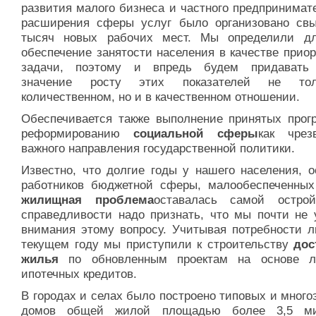
развития малого бизнеса и частного предпринимат
расширения сферы услуг было организовано св
тысяч новых рабочих мест. Мы определили д
обеспечение занятости населения в качестве прио
задачи, поэтому и впредь будем придавать
значение росту этих показателей не то
количественном, но и в качественном отношении.
Обеспечивается также выполнение принятых прог
реформированию
социальной сферы
как чрез
важного направления государственной политики.
Известно, что долгие годы у нашего населения, о
работников бюджетной сферы, малообеспеченных
жилищная проблема
оставалась самой остро
справедливости надо признать, что мы почти не 
внимания этому вопросу. Учитывая потребности л
текущем году мы приступили к строительству
дос
жилья
по обновленным проектам на основе л
ипотечных кредитов.
В городах и селах было построено типовых и мног
домов общей жилой площадью более 3,5 ми