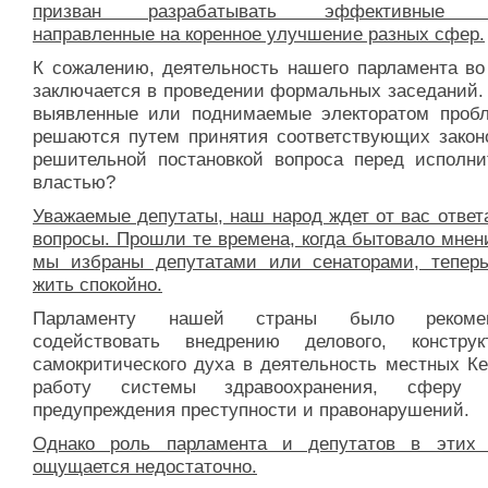
призван разрабатывать эффективные з
направленные на коренное улучшение разных сфер.
К сожалению, деятельность нашего парламента во
заключается в проведении формальных заседаний.
выявленные или поднимаемые электоратом проб
решаются путем принятия соответствующих закон
решительной постановкой вопроса перед исполни
властью?
Уважаемые депутаты, наш народ ждет от вас ответ
вопросы. Прошли те времена, когда бытовало мнен
мы избраны депутатами или сенаторами, тепер
жить спокойно.
Парламенту нашей страны было рекомен
содействовать внедрению делового, конструкт
самокритического духа в деятельность местных Ке
работу системы здравоохранения, сферу р
предупреждения преступности и правонарушений.
Однако роль парламента и депутатов в этих
ощущается недостаточно.