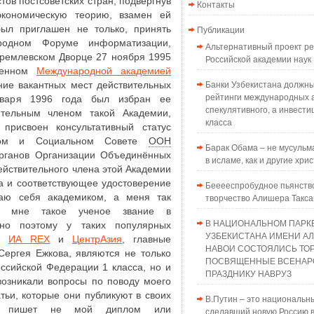
тов постсоветских стран, подвергнув
Контакты
экономическую теорию, взамен ей
был приглашен не только, принять
Публикации
родном Форуме информатизации,
Альтернативный проект 
Кремлевском Дворце 27 ноября 1995
Российской академии наук
вленном
Международной академией
Банки Узбекистана должн
ие вакантных мест действительных
рейтинги международных а
варя 1996 года был избран ее
спекулятивного, а инвести
ительным членом такой Академии,
класса
рисвоен консультативный статус
ском и Социальном Совете
ООН
Барак Обама – не мусульма
ганов Организации Объединённых
в исламе, как и другие хри
ействительного члена этой Академии
а и соответствующее удостоверение
Бееееспробудное пьянств
аю себя академиком, а меня так
творчество Алишера Такс
ив мне такое ученое звание в
В НАЦИОНАЛЬНОМ ПАРК
но поэтому у таких популярных
УЗБЕКИСТАНА ИМЕНИ А
р,
ИА REX
и
ЦентрАзия
, главные
НАВОИ СОСТОЯЛИСЬ ТО
 Сергея Ежкова, являются не только
ПОСВЯЩЕННЫЕ ВСЕНАР
ссийской Федерации 1 класса, но и
ПРАЗДНИКУ НАВРУЗ
возникали вопросы по поводу моего
атьи, которые они публикуют в своих
В.Путин – это национальн
ях, пишет не мой диплом или
сделавший новую Россию в