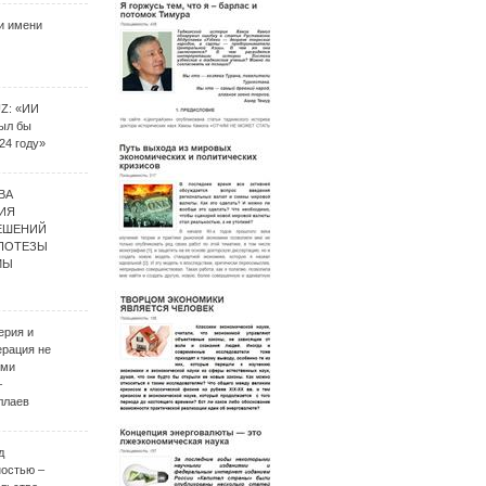
и имени
UZ: «ИИ
был бы
24 году»
ВА
ИЯ
ЕШЕНИЙ
ИПОТЕЗЫ
МЫ
ерия и
ерация не
ими
–
ллаев
д
ностью –