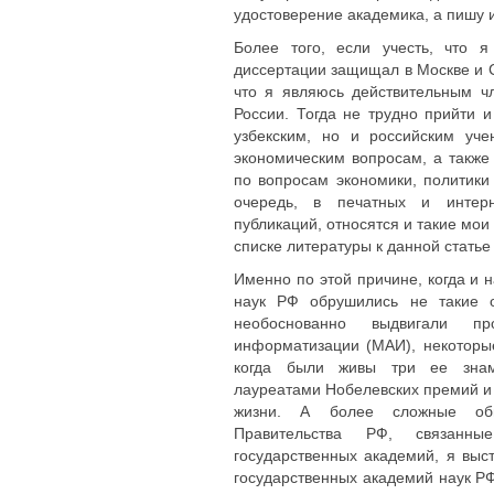
удостоверение академика, а пишу 
Более того, если учесть, что 
диссертации защищал в Москве и С
что я являюсь действительным ч
России. Тогда не трудно прийти и
узбекским, но и российским уч
экономическим вопросам, а также
по вопросам экономики, политики
очередь, в печатных и интерн
публикаций, относятся и такие мои
списке литературы к данной статье
Именно по этой причине, когда и 
наук РФ обрушились не такие о
необоснованно выдвигали пр
информатизации (МАИ), некоторы
когда были живы три ее знам
лауреатами Нобелевских премий и 
жизни. А более сложные обв
Правительства РФ, связанн
государственных академий, я выс
государственных академий наук Р