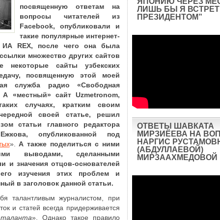
ЯПОНИЮ ЧЕРЕЗ МЕ
посвященную ответам на
ЛИШЬ БЫ Я ВСТРЕТ
вопросы читателей из
ПРЕЗИДЕНТОМ”
Facebook, опубликовали и
такие популярные интернет-
и ИА
REX
, после чего она была
 ссылки множество других сайтов
же некоторые сайты узбекских
едачу, посвященную этой моей
ская служба радио «Свободная
 А «местный» сайт
Uzmetronom
,
таких случаях, кратким своим
чередной своей статье, решил
зом статьи главного редактора
ОТВЕТЫ ШАВКАТА
МИРЗИЁЕВА НА ВО
жкова, опубликованной под
НАРГИС РУСТАМОВ
тых
».
А также поделиться с ними
(АБДУЛЛАЕВОЙ)
ими выводами, сделанными
МИРЗААХМЕДОВОЙ
и и значения отцов-основателей
его изучения этих проблем и
ный в заголовок данной статьи.
ебя талантливым журналистом, при
ток и статей всегда придерживается
 таланта
». Однако такое правило