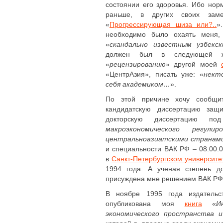
состоянии его здоровья. Ибо но
раньше, в других своих заме
«
Прогрессирующая шиза или?..
»
необходимо было охаять меня, 
«
скандально известным узбекс
должен был в следующей же
«
рецензированию
» другой моей
«ЦентрАзия», писать уже: «
нект
себя академиком…
».
По этой причине хочу сообщит
кандидатскую диссертацию защ
докторскую диссертацию п
макроэкономического регули
центральноазиатскими странами 
и специальности ВАК РФ – 08.00.
в
Санкт-Петербургском университе
1994 года. А ученая степень д
присуждена мне решением ВАК РФ №
В ноябре 1995 года издатель
опубликована моя
книга
«
И
экономического пространства и