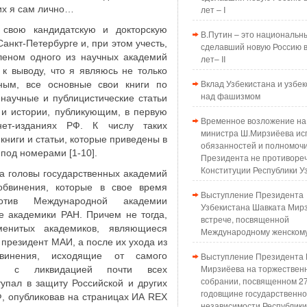
их я сам лично…
лет – I
я свою кандидатскую и докторскую
В.Путин – это национальн
анкт-Петербурге и, при этом учесть,
сделавший новую Россию в
леном одного из научных академий
лет– II
 к выводу, что я являюсь не только
Вклад Узбекистана и узбек
еным, все основные свои книги по
над фашизмом
 научные и публицистические статьи
 и истории, публикующим, в первую
Временное возложение на
ет-изданиях РФ. К числу таких
министра Ш.Мирзиёева ис
 книги и статьи, которые приведены в
обязанностей и полномоч
 под номерами [1-10].
Президента не противоре
Конституции Республики У
на головы государственных академий
бвинения, которые в свое время
Выступление Президента
отив Международной академии
Узбекистана Шавката Мир
е академики РАН. Причем не тогда,
встрече, посвященной
енитых академиков, являющиеся
Международному женском
президент МАИ, а после их ухода из
инения, исходящие от самого
Выступление Президента 
Мирзиёева на торжествен
ые с ликвидацией почти всех
собрании, посвященном 2
тупал в защиту Российской и других
годовщине государственн
Ф, опубликовав на страницах ИА REX
независимости Республики