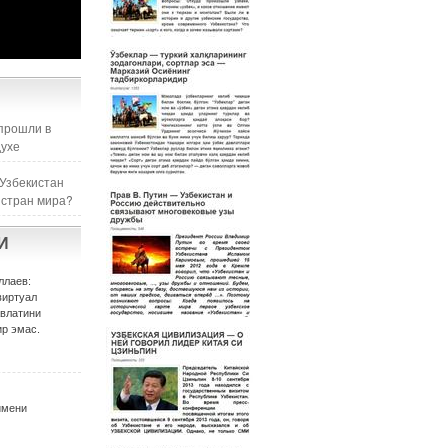
прошли в
духе
 Узбекистан
 стран мира?
И
ллаев:
виртуал
авлатини
р эмас.
имени