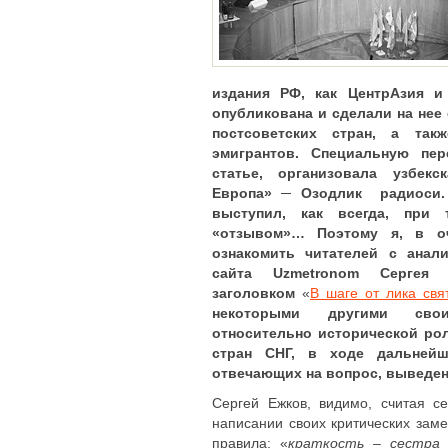
издания РФ, как ЦентрАзия 
опубликована и сделали на нее
постсоветских стран, а так
эмигрантов. Специальную пер
статье, организовала узбек
Европа» ─ Озодлик радиоси.
выступил, как всегда, при 
«
отзывом
»
…
Поэтому я, в о
ознакомить читателей с анали
сайта
Uzmetronom
Сергея Е
заголовком
«
В шаге от лика свя
некоторыми другими сво
относительно исторической рол
стран СНГ, в ходе дальнейш
отвечающих на вопрос, выведен
Сергей Ежков, видимо, считая с
написании своих критических заме
правила: «
краткость – сестра