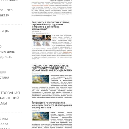
ва – это
аказу
 игры
ю
ную цель
сделать
ации
стана
СТВОВАНИЯ
УРАВНЕНИЙ
РЕМЫ
блики
ёева,
года и