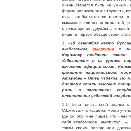
очень старался быть не умным, 
форме написать такие глупости, к
ниже, чтобы читатели поняли: в
вымысел» или явная ложь этой, [г
с точки зрения дружбы с головой,
пишет в первом абзаце своей
стать
1. «
18 сентября некто Руста
академиком,
выступил
с ини
Каримову почётное звание 
Узбекистан» и на уровне па
качестве официального. Кром
фамилию национального лиде
Атаузбек – Отец узбеков. По м
достоин столь высоких титул
роль в завоевании госуда
становлении узбекской госуда
1.1. Если начать свой анализ с
С.Ежкова, что касается моего учен
где он обо мне пишет, что «
нект
себя академиком, выступил…
»,
таким своим поведением доказы