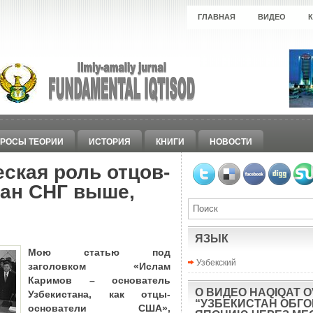
ГЛАВНАЯ
ВИДЕО
РОСЫ ТЕОРИИ
ИСТОРИЯ
КНИГИ
НОВОСТИ
ская роль отцов-
ран СНГ выше,
ЯЗЫК
Мою статью под
Узбекский
заголовком
«
Ислам
Каримов – основатель
О ВИДЕО HAQIQAT O
Узбекистана, как отцы-
“УЗБЕКИСТАН ОБГ
основатели США
»,