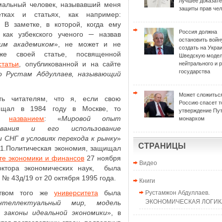
лучшее доказат
рмальный человек, называвший меня
защиты прав чел
тках и статьях, как например:
. В заметке, в которой, когда ему
Россия должна
как узбекского ученого ─ назвав
остановить войн
ким академиком
», не может и не
создать на Укра
 своей статье, посвященной
Шведскую моде
статьи
, опубликованной и на сайте
нейтрального и 
государства
о Рустам Абдуллаев, называющий
Может сложиться
ь читателям, что я, если свою
Россию спасет т
ищал в 1984 году в Москве, то
утверждение Пу
од
названием
: «
Мировой опыт
монархом
рования и его использование
СНГ в условиях перехода к рынку
»
СТРАНИЦЫ
01.Политическая экономия, защищал
те экономики и финансов
27 ноября
Видео
октора экономических наук, была
 43д/19 от 20 октября 1995 года.
Книги
Рустамжон Абдуллаев.
ством того же
университета
была
ЭКОНОМИЧЕСКАЯ ЛОГИКА
нтеллектуальный мир, модель
 законы идеальной экономики
», в