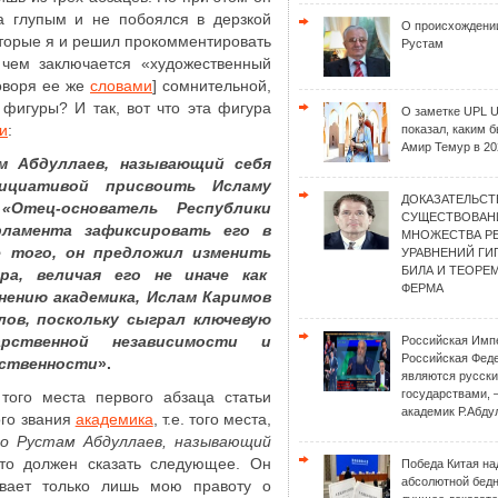
а глупым и не побоялся в дерзкой
О происхождени
оторые я и решил прокомментировать
Рустам
 чем заключается «художественный
оворя ее же
словами
] сомнительной,
 фигуры? И так, вот что эта фигура
О заметке UPL 
и
:
показал, каким 
Амир Темур в 20
м Абдуллаев, называющий себя
циативой присвоить Исламу
ДОКАЗАТЕЛЬСТ
«Отец-основатель Республики
СУЩЕСТВОВАН
рламента зафиксировать его в
МНОЖЕСТВА Р
е того, он предложил изменить
УРАВНЕНИЙ Г
БИЛА И ТЕОРЕ
ра, величая его не иначе как
ФЕРМА
нению академика, Ислам Каримов
ов, поскольку сыграл ключевую
рственной независимости и
Российская Имп
Российская Фед
рственности
».
являются русск
государствами, 
 того места первого абзаца статьи
академик Р.Абду
ого звания
академика
, т.е. того места,
о Рустам Абдуллаев, называющий
 то должен сказать следующее. Он
Победа Китая на
абсолютной бед
вает только лишь мою правоту о