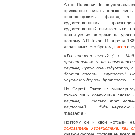
Антон Павлович Чехов устанавлив
призванных писать только лишь
неопровержимых фактах, а 
художественными произвед
художественный вымысел или, пр
поднятую их авторами на уровен
поэтому А.П.Чехов 11 апреля 188
являвшимся его братом,
писал
сле
«
Ты написал пьесу? (…) Мой 
оригинальным и по возможности
глупым; нужно вольнодумство, 
боится писать глупостей. Не
неуклюж и дерзок. Краткость — 
Но Сергей Ежков из вышепривед
только лишь следующие слова: «
глупым; … только тот вольн
глупостей. … будь неуклюж 
таланта
».
Поэтому он и свой «отзыв» н
основатель Узбекистана, как 
краткой форме, состоящей всего л