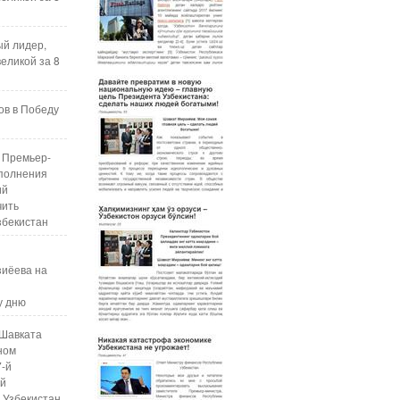
ый лидер,
еликой за 8
ов в Победу
 Премьер-
полнения
ий
чить
збекистан
зиёева на
у дню
Шавката
ном
7-й
ой
 Узбекистан