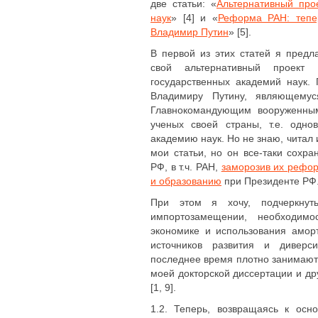
две статьи: «
Альтернативный про
наук
» [4] и «
Реформа РАН: тепе
Владимир Путин
» [5].
В первой из этих статей я предл
свой альтернативный проект
государственных академий наук.
Владимиру Путину, являющемус
Главнокомандующим вооруженным
ученых своей страны, т.е. одно
академию наук. Но не знаю, читал
мои статьи, но он все-таки сохр
РФ, в т.ч. РАН,
заморозив их рефо
и образованию
при Президенте РФ
При этом я хочу, подчеркнут
импортозамещении, необходимо
экономике и использования амор
источников развития и диверс
последнее время плотно занимают
моей докторской диссертации и др
[1, 9].
1.2. Теперь, возвращаясь к осн