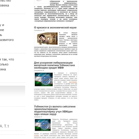
ельство
овека
у и
ине
ль
развитого
 так, что
олько
тина
. Т.1