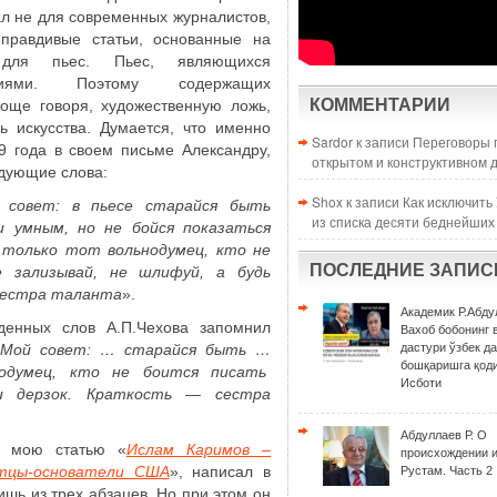
ал не для современных журналистов,
 правдивые статьи, основанные на
для пьес. Пьес, являющихся
ениями. Поэтому содержащих
КОММЕНТАРИИ
още говоря, художественную ложь,
ь искусства. Думается, что именно
Sardor к записи
Переговоры 
9 года в своем письме Александру,
открытом и конструктивном 
дующие слова:
Shox к записи
Как исключить
совет: в пьесе старайся быть
из списка десяти беднейших
 умным, но не бойся показаться
а только тот вольнодумец, кто не
ПОСЛЕДНИЕ ЗАПИС
 зализывай, не шлифуй, а будь
сестра таланта
».
Академик Р.Абду
енных слов А.П.Чехова запомнил
Вахоб бобонинг 
Мой совет: … старайся быть …
дастури ўзбек д
бошқаришга қоди
одумец, кто не боится писать
Исботи
и дерзок. Краткость — сестра
Абдуллаев Р. О
а мою статью «
Ислам Каримов –
происхождении 
отцы-основатели США
», написал в
Рустам. Часть 2
ишь из трех абзацев. Но при этом он