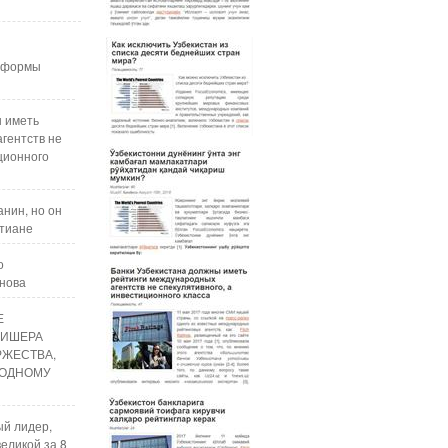
реформы
ы иметь
гентств не
ционного
нин, но он
стиане
о
анова
Е
ЛИШЕРА
РЖЕСТВА,
ОДНОМУ
ый лидер,
еликой за 8