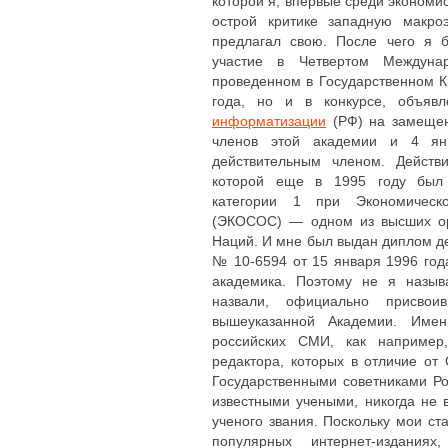
которой я, впервые среди экономис
острой критике западную макро
предлагал свою. После чего я 
участие в Четвертом Междуна
проведенном в Государственном 
года, но и в конкурсе, объя
информатизации
(РФ) на замещен
членов этой академии и 4 ян
действительным членом. Действ
которой еще в 1995 году был п
категории 1 при Экономиче
(ЭКОСОС) — одном из высших ор
Наций. И мне был выдан диплом д
№ 10-6594 от 15 января 1996 год
академика. Поэтому не я назыв
назвали, официально присво
вышеуказанной Академии. Имен
российских СМИ, как наприме
редактора, которых в отличие от
Государственными советниками Ро
известными учеными, никогда не 
ученого звания. Поскольку мои ст
популярных интернет-издани