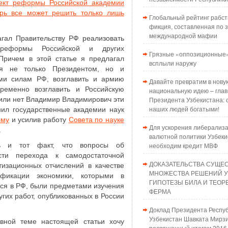
ект реформы Российской академии
рь все может решить только лишь
Глобальный рейтинг рабст
фикция, составленная по з
международной мафии
агал Правительству РФ реализовать
 реформы Российской и других
Грязные «оппозиционные»
 Причем в этой статье я предлагал
всплыли наружу
я не только Президентом, но и
и силам РФ, возглавить и армию
Давайте превратим в нову
временно возглавить и Российскую
национальную идею – глав
 или нет Владимир Владимирович эти
Президента Узбекистана: 
наших людей богатыми!
анил государственные академии наук
рму
и усилив работу
Совета по науке
Для ускорения либерализ
.
валютной политики Узбеки
ь и тот факт, что вопросы об
необходим кредит МВФ
сти перехода к самодостаточной
ДОКАЗАТЕЛЬСТВА СУЩЕ
тизационных отчислений в качестве
МНОЖЕСТВА РЕШЕНИЙ 
ификации экономики, которыми в
ГИПОТЕЗЫ БИЛА И ТЕО
ся в РФ, были предметами изучения
ФЕРМА
угих работ, опубликованных в России
Доклад Президента Респу
Узбекистан Шавката Мирзи
овной теме настоящей статьи хочу
посвященный итогам 2016 