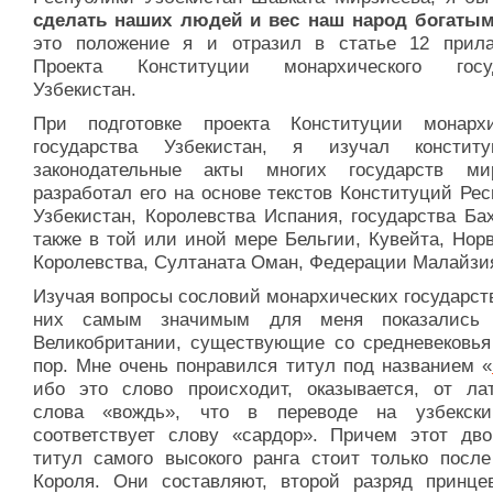
сделать наших людей и вес наш народ богаты
это положение я и отразил в статье 12 прила
Проекта Конституции монархического госуд
Узбекистан.
При подготовке проекта Конституции монархи
государства Узбекистан, я изучал констит
законодательные акты многих государств м
разработал его на основе текстов Конституций Ре
Узбекистан, Королевства Испания, государства Ба
также в той или иной мере Бельгии, Кувейта, Нор
Королевства, Султаната Оман, Федерации Малайзия 
Изучая вопросы сословий монархических государст
них самым значимым для меня показались 
Великобритании, существующие со средневековья
пор. Мне очень понравился титул под названием «
ибо это слово происходит, оказывается, от лат
слова «вождь», что в переводе на узбекск
соответствует слову «сардор». Причем этот дво
титул самого высокого ранга стоит только после
Короля. Они составляют, второй разряд принце