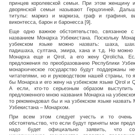
принцев королевской семьи. При этом женщину и
дворянской семьи называют Герцогиней. Даль
титулы: маркиз и маркиза, граф и графиня, в
виконтесса, барон и баронесса [9].
Еще одно важное обстоятельство, связанное 
названием Монарха Узбекистана. Поскольку Мона
узбекском языке можно назвать: шаха, шах
падишаха, султана, эмира, хана и т.д. Но можно 
Монарха еще и Qirol, а его жену Qirolicha. Е
предложения по преобразованию Республики Узбек
монархическое государство будут поддержаны не
читателями, но и руководством нашей страны, то 
бы Монарха и его жену на узбекском языке Qirol и Qi
А если, кто-то серьезным образом выступить
предложенного мною названия Монарха на узбекско
то рекомендовал бы и на узбекском языке назвать
Узбекистана – Монархом.
При всем этом следует учесть и то очень 
обстоятельство, что если будут приняты мои пред
надо будет официально заявить, что соз