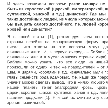
И здесь возникали вопросы:
разве монарх не
быть из королевской (царской, императорской, ш
султанской, ханской и т.д.) династии? Где мы
таких достойных людей, из числа которых мож
бы выбрать самого достойного, т.е.
людей коро
кровей или династий?
Я в своей статье
[1], рекомендуя всем постсо
странам перейти на монархическую форму пра
писал, что ответы на эти вопросы могут д
священные книги. И, в первую очередь – Библия (
священных книг и в мусульманских странах мира).
Библии можно узнать, что все люди на наше
произошли от одних и тех же прародителей – от 
Евы. А царями, королями и т.д. изначально были п
главы семейств рода адамовых, т.е. наши же прар
Значит можно сделать вывод, что в жилах любого 
нашей планеты течет благородная кровь. Кров
царей, королей, шахов, султанов, ханов и т.д., яв
нашими предками [1]. Я и сейчас считаю эту сво
зрения правильной.