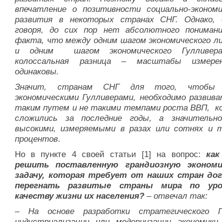
впечатле­ние о позитивности соци­ально-экономи
развития в некоторых странах СНГ. Од­нако, 
говоря, до сих пор нет абсолютного пониман
факта, что между од­ним шагом экономического ли
и одним шагом экономического Гулливер
колоссальная разница – масштабы из­мере
одинаковы.
Значит, странам СНГ для того, чтобы
экономическими Гулливерами, необхо­димо развива
таким путем и не такими темпами роста ВВП, 
сложились за по­следние годы, а значительн
высокими, измеряемыми в разах или сотнях и 
процентов
.
Но в пункте 4 своей статьи [1] на вопрос:
как
решить поставленную грандиозную экономи
задачу, которая требует от наших стран до
перегнать развитые страны мира по ур
качеству жизни их населения?
– отвечал так:
– На основе разработки стратегического П
индустриализации или модернизации экономики