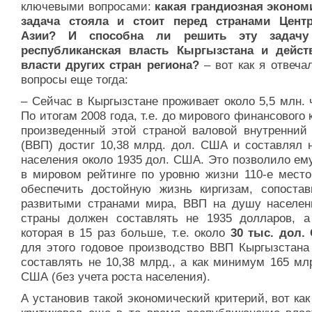
ключевыми вопросами:
какая грандиозная эконом
задача стояла и стоит перед странами Цент
Азии? И способна ли решить эту задачу
республиканская власть Кыргызстана и дейс
власти других стран региона?
– вот как я отвеча
вопросы еще тогда:
– Сейчас в Кыргызстане проживает около 5,5 млн. 
По итогам 2008 года, т.е. до мирового финансового 
произведенный этой страной валовой внутренний 
(ВВП) достиг 10,38 млрд. дол. США и составлял 
населения около 1935 дол. США. Это позволило ем
в мировом рейтинге по уровню жизни 110-е место
обеспечить достойную жизнь киргизам, сопоста
развитыми странами мира, ВВП на душу населен
страны должен составлять не 1935 долларов, а
которая в 15 раз больше, т.е. около
30 тыс. дол.
для этого годовое производство ВВП Кыргызстана
составлять не 10,38 млрд., а как минимум 165 мл
США (без учета роста населения).
А установив такой экономический критерий, вот как