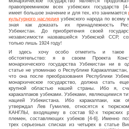
монархическое государство является продолжа
правопреемником всех узбекских государств [4-
имеет большое значение и для тех, кто занимается
культурного наследия
узбекского народа по всему 
зная как доказать их принадлежность Респ
Узбекистан. До приобретения своей государс
независимости назвавшейся Узбекской ССР, со
только лишь 1924 году!
И здесь хочу особо отметить и такое 
обстоятельство: я в своем Проекта Конст
монархического государства Узбекистан ни в о
статье не упоминаю о Республике Каракалпакстан,
что она после преобразования Республики Узбек
монархическое государство, должна стать ещ
крупной областью нашей страны. Ибо я, сч
каракалпаков узбеками. Узбеками, являющимися ти
нацией Узбекистана. Ибо каракалпаки, как 
утверждал Лев Гумилев, относятся к тюркско
КАНГЛЫ, входящему в состав 92-х тюркских 
племен, составляющих узбеков [4-6]. Именно по
трех серьезных списках из четырех в статье Ви