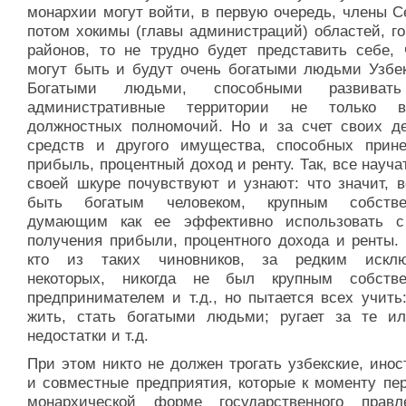
монархии могут войти, в первую очередь, члены С
потом хокимы (главы администраций) областей, го
районов, то не трудно будет представить себе, 
могут быть и будут очень богатыми людьми Узбек
Богатыми людьми, способными развиват
административные территории не только 
должностных полномочий. Но и за счет своих д
средств и другого имущества, способных прин
прибыль, процентный доход и ренту. Так, все науча
своей шкуре почувствуют и узнают: что значит, в
быть богатым человеком, крупным собствен
думающим как ее эффективно использовать 
получения прибыли, процентного дохода и ренты. 
кто из таких чиновников, за редким исклю
некоторых, никогда не был крупным собстве
предпринимателем и т.д., но пытается всех учить
жить, стать богатыми людьми; ругает за те и
недостатки и т.д.
При этом никто не должен трогать узбекские, ино
и совместные предприятия, которые к моменту пер
монархической форме государственного прав