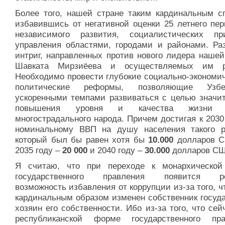
Более того, нашей стране таким кардинальным с
избавившись от негативной оценки 25 летнего пер
независимого развития, социалистических пр
управления областями, городами и районами. Ра
интриг, направленных против нового лидера нашей
Шавката Мирзиёева и осуществляемых им р
Необходимо провести глубокие социально-экономич
политические реформы, позволяющие Узбек
ускоренными темпами развиваться с целью значит
повышения уровня и качества жизни 
многострадального народа. Причем достигая к 2030
номинальному ВВП на душу населения такого р
который был бы равен хотя бы
10.000
долларов С
2035 году –
20 000
и 2040 году –
30.000
долларов СШ
Я считаю, что при переходе к монархическо
государственного правления появится ре
возможность избавления от коррупции из-за того, ч
кардинальным образом изменен собственник госуда
хозяин его собственности. Ибо из-за того, что сей
республиканской форме государственного пра