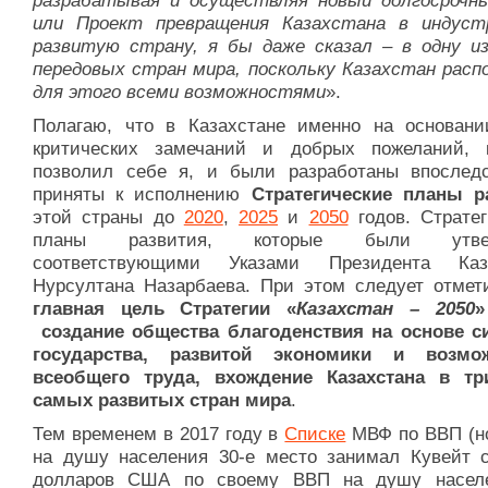
разрабатывая и осуществляя новый долгосрочн
или Проект превращения Казахстана в индуст
развитую страну, я бы даже сказал – в одну и
передовых стран мира, поскольку Казахстан расп
для этого всеми возможностями
».
Полагаю, что в Казахстане именно на основани
критических замечаний и добрых пожеланий, 
позволил себе я, и были разработаны впослед
приняты к исполнению
Стратегические планы р
этой страны до
2020
,
2025
и
2050
годов. Стратег
планы развития, которые были утве
соответствующими Указами Президента Каза
Нурсултана Назарбаева. При этом следует отмети
главная цель Стратегии «
Казахстан – 2050
»
создание общества благоденствия на основе с
государства, развитой экономики и возмож
всеобщего труда, вхождение Казахстана в тр
самых развитых стран мира
.
Тем временем в 2017 году в
Списке
МВФ по ВВП (н
на душу населения 30-е место занимал Кувейт
долларов США по своему ВВП на душу насел