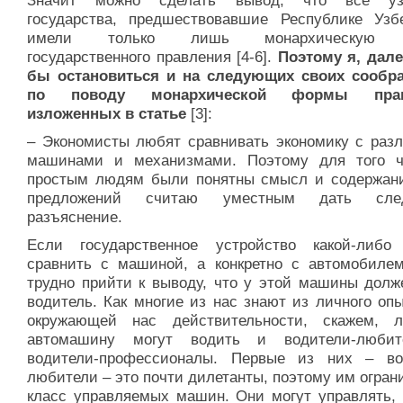
Значит можно сделать вывод, что все узб
государства, предшествовавшие Республике Узбе
имели только лишь монархическую 
государственного правления [4-6].
Поэтому я, дале
бы остановиться и на следующих своих сообр
по поводу монархической формы прав
изложенных в статье
[3]:
– Экономисты любят сравнивать экономику с раз
машинами и механизмами. Поэтому для того 
простым людям были понятны смысл и содержан
предложений считаю уместным дать сле
разъяснение.
Если государственное устройство какой-либо
сравнить с машиной, а конкретно с автомобилем
трудно прийти к выводу, что у этой машины долж
водитель. Как многие из нас знают из личного оп
окружающей нас действительности, скажем, л
автомашину могут водить и водители-любит
водители-профессионалы. Первые из них – во
любители – это почти дилетанты, поэтому им огра
класс управляемых машин. Они могут управлять, 