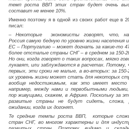
темп роста ВВП этих стран будет очень вы
составит не менее 10%.
Именно поэтому я в одной из своих работ еще в 2
писал:
–
Некоторые экономисты говорят, что, нап
Россия самую бедную по уровню жизни населения и
ЕС – Португалию – может догнать за какие-то 47
более отсталые страны СНГ – в среднем за 150-2
Но они, когда говорят о таких вопро­сах, мягко гов
лукавят, или заблуждаются в расчетах. Потому, ч
первых, эти сроки не малые, а во-вторых: за 150
их уровень жизни может стать для неко­торых ст
вообще недостижимым, как это имеет место 
например, между нами и первобытными людьми,
пор живущими, скажем, в Африке. Поскольку за эт
развитые страны не будут сидеть, сложа, 
ожидании, когда их догонят.
Те средние темпы роста ВВП, которые слож
стран СНГ, во многом харак­терны и для индустр
развитых стран. Поэтому видимо и склады