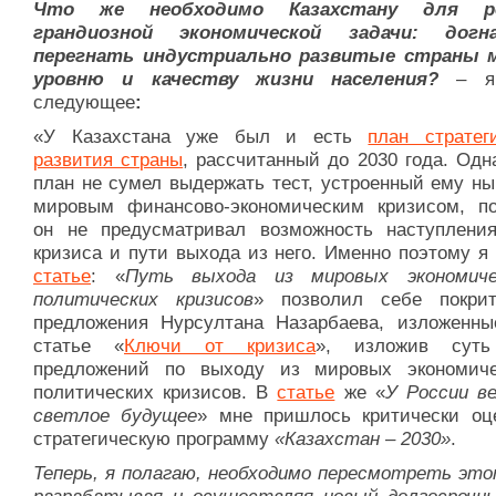
Что же необходимо Казахстану для р
грандиозной экономической задачи: дог
перегнать индустриально развитые страны 
уровню и качеству жизни населения?
– я 
следующее
:
«У Казахстана уже был и есть
план стратеги
развития страны
, рассчитанный до 2030 года. Одн
план не сумел выдержать тест, устроенный ему н
мировым финансово-экономическим кризисом, по
он не предусматривал возможность наступления
кризиса и пути выхода из него. Именно поэтому я
статье
: «
Путь выхода из мировых экономиче
политических кризисов
» позволил себе покрит
предложения Нурсултана Назарбаева, изложенны
статье «
Ключи от кризиса
», изложив суть
предложений по выходу из мировых экономич
политических кризисов. В
статье
же «
У России ве
светлое будущее
» мне пришлось критически оц
стратегическую программу
«Казахстан – 2030»
.
Теперь, я полагаю, необходимо пересмотреть это