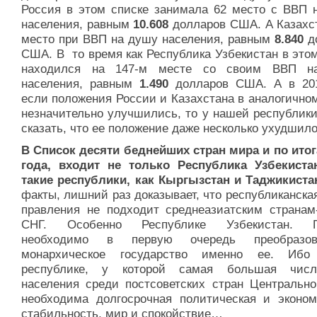
Россия в этом списке занимала 62 место с ВВП 
населения, равным
10.608
долларов США. А Казахст
место при ВВП на душу населения, равным
8.840
д
США. В то время как Республика Узбекистан в это
находился на 147-м месте со своим ВВП н
населения, равным
1.490
долларов США. А в 201
если положения России и Казахстана в аналогично
незначительно улучшились, то у нашей республики
сказать, что ее положение даже несколько ухудшило
В Список десяти беднейших стран мира и по итог
года, входит не только Республика Узбекиста
такие республики, как Кыргызстан и Таджикиста
факты, лишний раз доказывает, что республиканск
правления не подходит среднеазиатским странам
СНГ. Особенно Республике Узбекистан. П
необходимо в первую очередь преобразо
монархическое государство именно ее. Ибо
республике, у которой самая большая числ
населения среди постсоветских стран Центрально
необходима долгосрочная политическая и эконом
стабильность, мир и спокойствие…