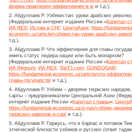
TopTJ.com
;
https://fundamental-economic.uz/article/как
форма-правления-эффективнее-в-к/
и т.д.);
2. Абдуллаев Р. Узбекистан: уроки арабских револю
(Федеральное интернет издание России «
Капитал с
ИА REX
;
Ислам в СНГ
,
ЦентрАзия
;
https://fundamenta
economic.uz/article/узбекистан-уроки-арабских-рево
т.д.).
3. Абдуллаев Р. Что эффективнее для главы государ
иметь статус лидера нации или быть монархом?
(Федеральное интернет издание России «
Капитал с
ИА Regnum
;
ИА REX
;
TopTJ.com
;
GÜNDOGAR
;
https://fundamental-economic.uz/article/что-эффектив
главы-государств/
и т.д.).
4. Абдуллаев Р. Узбеки – дворяне тюркских народов,
сарты – предприниматели Центральной Азии (Феде
интернет издание России «
Капитал страны
»;
Центр
https://fundamental-economic.uz/o-nas/узбеки-дворяне
тюркских-народов-а-сар/
и т.д.).
5. Абдуллаев Р. Горжусь, что я барлас и потомок Те
этнической близости узбеков и русских (ответ тадж