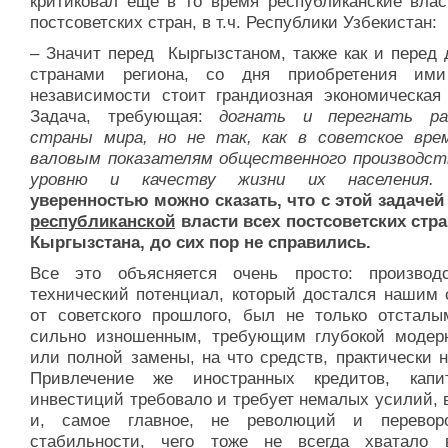
критиковал еще в то время республиканские влас
постсоветских стран, в т.ч. Республики Узбекистан:
– Значит перед Кыргызстаном, также как и перед 
странами региона, со дня приобретения им
независимости стоит грандиозная экономическая 
Задача, требующая:
догнать и перегнать ра
страны мира, но не так, как в советское вре
валовым показателям общественного производств
уровню и качеству жизни их населения.
уверенностью можно сказать, что с этой задачей
республиканской
власти всех постсоветских стран
Кыргызстана, до сих пор не справились.
Все это объясняется очень просто: производс
технический потенциал, который достался нашим 
от советского прошлого, был не только отсталы
сильно изношенным, требующим глубокой модер
или полной замены, на что средств, практически 
Привлечение же иностранных кредитов, кап
инвестиций требовало и требует немалых усилий, 
и, самое главное, не революций и перевор
стабильности, чего тоже не всегда хватало