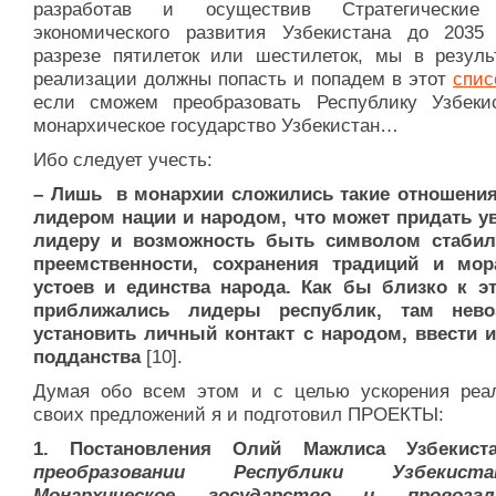
разработав и осуществив Стратегические
экономического развития Узбекистана до 2035
разрезе пятилеток или шестилеток, мы в резуль
реализации должны попасть и попадем в этот
спис
если сможем преобразовать Республику Узбеки
монархическое государство Узбекистан…
Ибо следует учесть:
– Лишь в монархии сложились такие отношени
лидером нации и народом, что может придать у
лидеру и возможность быть символом стабил
преемственности, сохранения традиций и мо
устоев и единства народа. Как бы близко к э
приближались лидеры республик, там нево
установить личный контакт с народом, ввести и
подданства
[10].
Думая обо всем этом и с целью ускорения реа
своих предложений я и подготовил ПРОЕКТЫ:
1.
Постановления Олий Мажлиса Узбекист
преобразовании Республики Узбекис
Монархическое государство и провозгл