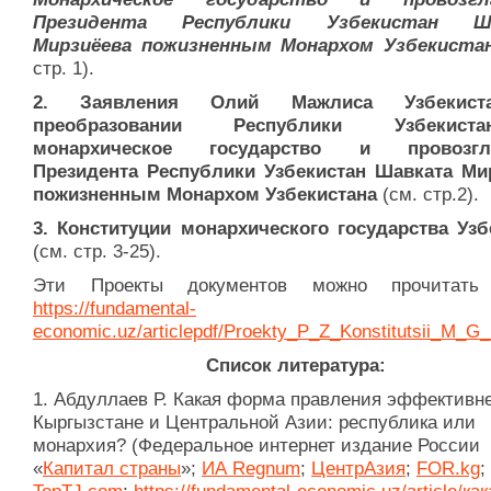
Президента Республики Узбекистан Ш
Мирзиёева пожизненным Монархом Узбекиста
стр. 1).
2. Заявления Олий Мажлиса Узбекис
преобразовании Республики Узбекис
монархическое государство и провозгл
Президента Республики Узбекистан Шавката Ми
пожизненным Монархом Узбекистана
(см. стр.2).
3. Конституции монархического государства Узб
(см. стр. 3-25).
Эти Проекты документов можно прочита
https://fundamental-
economic.uz/articlepdf/Proekty_P_Z_Konstitutsii_M_G
Список литература:
1. Абдуллаев Р. Какая форма правления эффективне
Кыргызстане и Центральной Азии: республика или
монархия? (Федеральное интернет издание России
«
Капитал страны
»;
ИА Regnum
;
ЦентрАзия
;
FOR.kg
;