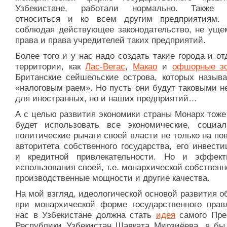
Узбекистане, работали нормально. Также 
относиться и ко всем другим предприятиям.
соблюдая действующее законодательство, не уще
права и права учредителей таких предприятий.
Более того и у нас надо создать такие города и о
территории, как
Лас-Вегас
,
Макао
и
офшорные з
Британские сейшельские острова, которых назыв
«налоговым раем». Но пусть они будут таковыми н
для иностранных, но и наших предприятий…
А с целью развития экономики страны Монарх тоже
будет использовать все экономические, социа
политические рычаги своей власти не только на п
авторитета собственного государства, его инвест
и кредитной привлекательности. Но и эффект
использования своей, т.е. монархической собственн
производственные мощности и другие качества.
На мой взгляд, идеологической основой развития 
при монархической форме государственного прав
нас в Узбекистане должна стать
идея
самого Пре
Республики Узбекистан Шавката Мирзиёева, я бы 