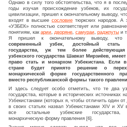
Однако в силу того обстоятельства, что я в посл
годы изучая происхождение узбеков, их госуд
цивилизации, пришел к окончательному выводу, чт
входят в высшее
сословие
тюркских народов. А 
«УЗБЕК» полностью соответствует или равнозначе
понятиям, как
арии
,
дворяне
,
самураи
,
раджпуты
и т.
Я пришел к окончательному выводу, чт
современный узбек, достойный стать 
государства, уж тем более действующая
узбекского государства Шавкат Мирзиёев, имеет
право стать и монархом Узбекистана. Если 
стране будет принято решение о пере
монархической форме государственного пра
вместо республиканской формы такого правлен
И здесь следует особо отметить, что те два уз
государства, которые в исторических источниках 
Узбекистанами (которых я, чтобы отличить один от 
в своих статьях назвал Узбекистанами XIV и XV в
все остальные узбекские государства,
монархическую форму правления [6].