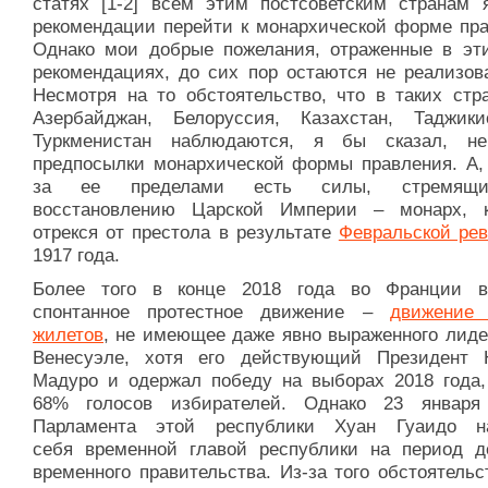
статях [1-2] всем этим постсоветским странам 
рекомендации перейти к монархической форме пра
Однако мои добрые пожелания, отраженные в эт
рекомендациях, до сих пор остаются не реализов
Несмотря на то обстоятельство, что в таких стра
Азербайджан, Белоруссия, Казахстан, Таджик
Туркменистан наблюдаются, я бы сказал, не
предпосылки монархической формы правления. А,
за ее пределами есть силы, стремящ
восстановлению Царской Империи – монарх, к
отрекся от престола в результате
Февральской ре
1917 года.
Более того в конце 2018 года во Франции в
спонтанное протестное движение –
движение
жилетов
, не имеющее даже явно выраженного лиде
Венесуэле, хотя его действующий Президент 
Мадуро и одержал победу на выборах 2018 года,
68% голосов избирателей. Однако 23 января
Парламента этой республики Хуан Гуаидо н
себя временной главой республики на период д
временного правительства. Из-за того обстоятельс