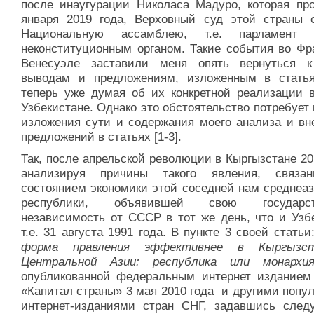
после инаугурации Николаса Мадуро, которая пр
января 2019 года, Верховный суд этой страны 
Национальную ассамблею, т.е. парламент с
неконституционным органом. Такие события во Фр
Венесуэле заставили меня опять вернуться 
выводам и предложениям, изложенным в статьях
теперь уже думая об их конкретной реализации 
Узбекистане. Однако это обстоятельство потребует 
изложения сути и содержания моего анализа и вн
предложений в статьях [1-3].
Так, после апрельской революции в Кыргызстане 20
анализируя причины такого явления, связа
состоянием экономики этой соседней нам среднеаз
республики, объявившей свою государст
независимость от СССР в тот же день, что и Узбе
т.е. 31 августа 1991 года. В пункте 3 своей статьи
форма правления эффективнее в Кыргызс
Центральной Азии: республика или монархия
опубликованной федеральным интернет изданием
«Капитал страны» 3 мая 2010 года и другими попу
интернет-изданиями стран СНГ, задавшись сле