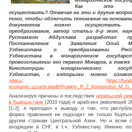
монархическое госуд
Как это м
осуществить? Отвечая на эти и другие вопро
того, чтобы облегчить понимание на основани
документов можно осуществить 
преобразование, автор статьи д-р экон. наук
Рустамжон Абдуллаев разработал пр
Постановления и Заявления Олий Ма
Узбекистана о преобразовании Респ
Узбекистана в монархическое государ
провозглашении его первого Монарха, а также
Конституции монархического госуда
Узбекистан, с которыми можно ознако
здесь
:
https://fun
economic.uz/articlepdf/Proekty_P_Z_Konstitutsii_M_G
Анализируя причины и последствия
апрельской ре
в Кыргызстане
(2010 года) и арабских революций 2
[1-2], я приходил к выводу о том, что республи
форма правления не подходит не только Кыргыз
другим странам Центральной Азии. Но и всем с
входящим в СНГ, в т.ч. Узбекистану. Именно по