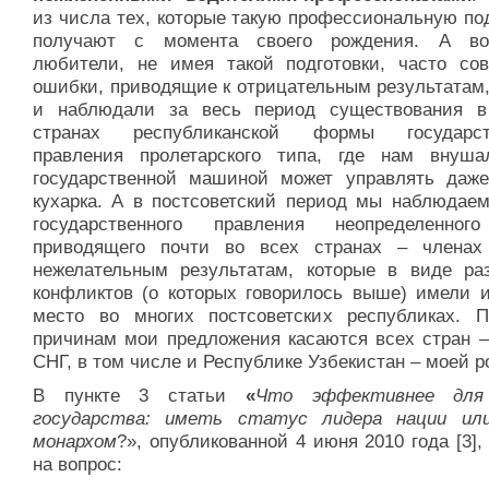
из числа тех, которые такую профессиональную по
получают с момента своего рождения. А во
любители, не имея такой подготовки, часто со
ошибки, приводящие к отрицательным результатам,
и наблюдали за весь период существования 
странах республиканской формы государств
правления пролетарского типа, где нам внуша
государственной машиной может управлять даж
кухарка. А в постсоветский период мы наблюдае
государственного правления неопределенног
приводящего почти во всех странах – члена
нежелательным результатам, которые в виде ра
конфликтов (о которых говорилось выше) имели 
место во многих постсоветских республиках. 
причинам мои предложения касаются всех стран –
СНГ, в том числе и Республике Узбекистан – моей р
В пункте 3 статьи
«
Что эффективнее для
государства: иметь статус лидера нации и
монархом
?»,
опубликованной 4 июня 2010 года [3],
на вопрос: