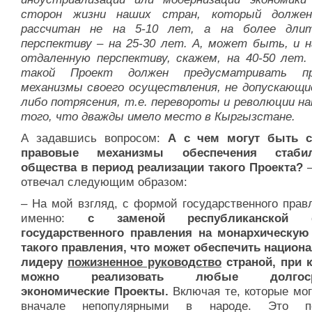
сторон жизни наших стран, который долже
рассчитан не на 5-10 лет, а на более дли
перспективу – на 25-30 лет. А, может быть, и н
отдаленную перспективу, скажем, на 40-50 лет.
такой Проект должен предусматривать пр
механизмы своего осуществления, не допускающие
либо потрясения, т.е. перевороты и революции на
того, что дважды имело место в Кыргызстане.
А задавшись вопросом:
А с чем могут быть с
правовые механизмы обеспечения стабил
общества в период реализации такого Проекта?
отвечал следующим образом:
–
На мой взгляд, с формой государственного прав
именно:
с заменой республиканской
государственного правления на монархическу
такого правления, что может обеспечить национ
лидеру
пожизненное руководство
страной, при 
можно реализовать любые долгоср
экономические Проекты.
Включая те, которые мог
вначале непопулярными в народе. Это по