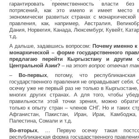
гарантировать преемственность власти без
потрясений, как это имело и имеет место 
экономически развитых странах с монархической
правления, как, например, Австралия, Великобр
Дания, Норвегия, Канада, Люксембург, Кувейт, Ката
т.д.
А дальше, задавшись вопросом:
Почему именно к 
монархической – форме государственного прав
предлагаю перейти Кыргызстану и другим с
Центральной Азии?
– на этот вопрос отвечал так
–
Во-первых
, потому, что республиканска
государственного правления не оправдывает себя. 
осечку уже не первый раз не только в Кыргызстане,
многих других странах. А для того, чтобы убед
правильности этой точки зрения, можно обрати
только к опыту стран – членов СНГ. Но и таких стр
Афганистан, Пакистан, Иран, Ирак, Камбоджа,
Палестина, Сомали и т.д.
Во-вторых
, … Первую осечку такая постсов
республиканская форма государственного правлени