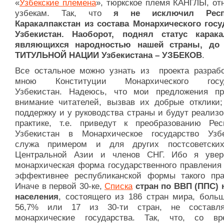
«
Узбекские племена
», тюркское племя КАНГЛЫ, от
узбекам. Так, что
я не исключил Респ
Каракалпакстан из состава Монархического госу
Узбекистан. Наоборот, поднял статус карака
являющихся народностью нашей страны, до 
ТИТУЛЬНОЙ НАЦИИ Узбекистана – УЗБЕКОВ
.
Все остальное можно узнать из проекта разрабо
мною Конституции Монархического госуд
Узбекистан. Надеюсь, что мои предложения пр
внимание читателей, вызвав их добрые отклики;
поддержку и у руководства страны и будут реализ
практике, т.е. приведут к преобразованию Рес
Узбекистан в Монархическое государство Узбе
служа примером и для других постсоветски
Центральной Азии и членов СНГ. Ибо я увер
монархическая форма государственного правления 
эффективнее республиканской формы такого пра
Иначе в первой 30-ке,
Списка
стран по ВВП (ППС) 
населения
, состоящего
из 186 стран мира, больш
56,7% или 17 из 30-ти стран, не составл
монархические государства. Так, что, со вр