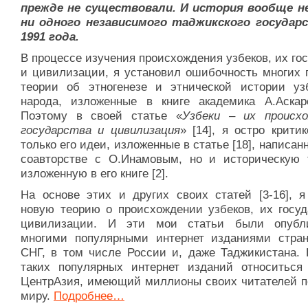
прежде не существовали. И история вообще н
ни одного независимого таджикского государ
1991 года.
В процессе изучения происхождения узбеков, их го
и цивилизации, я установил ошибочность многих 
теории об этногенезе и этнической истории узб
народа, изложенные в книге академика А.Аскаро
Поэтому в своей статье «
Узбеки – их происхо
государства и цивилизация
» [14], я остро крити
только его идеи, изложенные в статье [18], написан
соавторстве с О.Инамовым, но и историческую 
изложенную в его книге [2].
На основе этих и других своих статей [3-16], я
новую теорию о происхождении узбеков, их госуд
цивилизации. И эти мои статьи были опубл
многими популярными интернет изданиями стран
СНГ, в том числе России и, даже Таджикистана. 
таких популярных интернет изданий относиться
ЦентрАзия, имеющий миллионы своих читателей п
миру.
Подробнее…