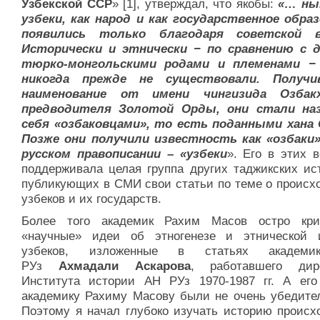
Узбекской ССР
» [1], утверждал, что якобы:
«… ны
узбеки, как народ и как государственное образ
появились только благодаря советской в
Исторически и этнически − по сравнению с 
тюрко-монгольскими родами и племенами − 
никогда прежде не существовали. Получи
наименование от имени чингизида Озбак
предводителя Золотой Орды, они стали на
себя «озбаковцами», то есть поданными хана 
Позже они получили известность как «озбаки»
русском правописании – «узбеки
». Его в этих 
поддерживала целая группа других таджикских ист
публикующих в СМИ свои статьи по теме о происх
узбеков и их государств.
Более того академик Рахим Масов остро кри
«научные» идеи об этногенезе и этнической 
узбеков, изложенные в статьях академ
РУз
Ахмадали Аскарова
, работавшего дир
Института истории АН РУз 1970-1987 гг. А его
академику Рахиму Масову были не очень убедите
Поэтому я начал глубоко изучать историю происх