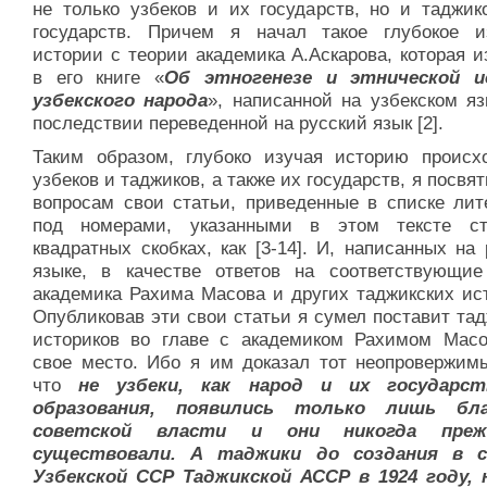
не только узбеков и их государств, но и таджик
государств. Причем я начал такое глубокое и
истории с теории академика А.Аскарова, которая 
в его книге «
Об этногенезе и этнической и
узбекского народа
», написанной на узбекском я
последствии переведенной на русский язык [2].
Таким образом, глубоко изучая историю происх
узбеков и таджиков, а также их государств, я посвя
вопросам свои статьи, приведенные в списке лит
под номерами, указанными в этом тексте с
квадратных скобках, как [3-14]. И, написанных на
языке, в качестве ответов на соответствующие
академика Рахима Масова и других таджикских ист
Опубликовав эти свои статьи я сумел поставит та
историков во главе с академиком Рахимом Мас
свое место. Ибо я им доказал тот неопровержим
что
не
узбеки, как народ и их государст
образования, появились только лишь бла
советской власти и они никогда пре
существовали. А таджики до создания в с
Узбекской ССР Таджикской АССР в 1924 году, 