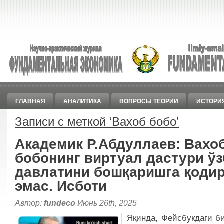
ГЛАВНАЯ
АНАЛИТИКА
ВОПРОСЫ ТЕОРИИ
ИСТОРИ
Записи с меткой ‘
Вахоб бобо
’
Академик Р.Абдуллаев: Вахо
бобонинг виртуал дастури ўз
давлатини бошқаришга қоди
эмас. Исботи
Автор:
fundeco
Июнь 26th, 2025
Яқинда, Фейсбукдаги б