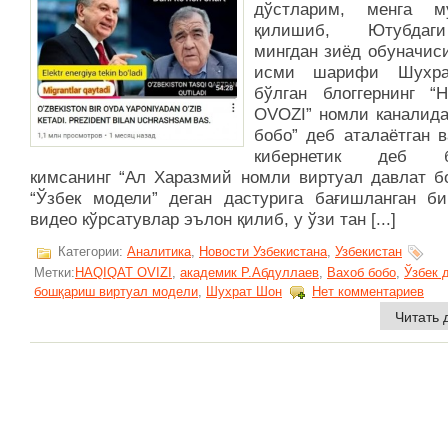
дўстларим, менга м
қилишиб, Ютубда
мингдан зиёд обуначис
исми шарифи Шухр
бўлган блоггернинг “
OVOZI” номли каналида
бобо” деб аталаётган 
кибернетик деб б
кимсанинг “Ал Харазмий номли виртуал давлат б
“Ўзбек модели” деган дастурига бағишланган би
видео кўрсатувлар эълон қилиб, у ўзи тан [...]
Категории:
Аналитика
,
Новости Узбекистана
,
Узбекистан
Метки:
HAQIQAT OVIZI
,
академик Р.Абдуллаев
,
Вахоб бобо
,
Ўзбек 
бошқариш виртуал модели
,
Шухрат Шон
Нет комментариев
Читать 