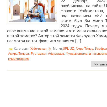
22 декабря 2024
опубликовал на сайте 
Новости Узбекистана, 
под названием «ИИ п
каким был бы Амир 
2024 году». Почему я 
свое внимание к этой заметке и что меня сильно в
в этой заметке? Автор этой заметки Фахрулло Хам
несмотря на тот факт, что является [...]
Категории:
Узбекистан
Метки:
UPL UZ
,
Амир Темур
,
Изобра
Амира Темура
,
Рустамжон Абдуллаев
,
Фундаментальная экономик
комментариев
Читать 