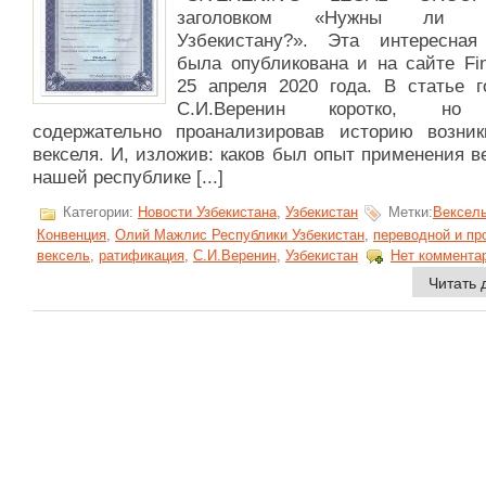
заголовком «Нужны ли в
Узбекистану?». Эта интересная
была опубликована и на сайте Fin
25 апреля 2020 года. В статье г
С.И.Веренин коротко, но
содержательно проанализировав историю возник
векселя. И, изложив: каков был опыт применения в
нашей республике [...]
Категории:
Новости Узбекистана
,
Узбекистан
Метки:
Вексел
Конвенция
,
Олий Мажлис Республики Узбекистан
,
переводной и пр
вексель
,
ратификация
,
С.И.Веренин
,
Узбекистан
Нет коммента
Читать 