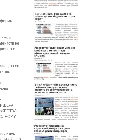
реформы
ы иметь
гентств не
ционного
нин, но он
стиане
о
анова
Е
ЛИШЕРА
РЖЕСТВА,
ОДНОМУ
ый лидер,
еликой за 8