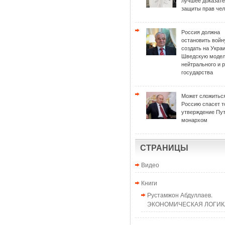
лучшее доказат
защиты прав чел
Россия должна
остановить войн
создать на Укра
Шведскую моде
нейтрального и 
государства
Может сложиться
Россию спасет т
утверждение Пу
монархом
СТРАНИЦЫ
Видео
Книги
Рустамжон Абдуллаев.
ЭКОНОМИЧЕСКАЯ ЛОГИКА