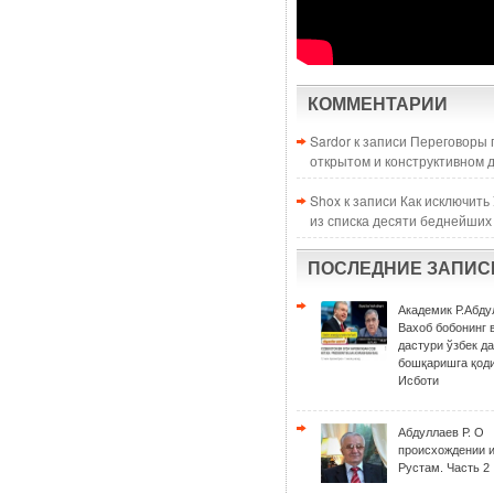
КОММЕНТАРИИ
Sardor к записи
Переговоры 
открытом и конструктивном 
Shox к записи
Как исключить
из списка десяти беднейших
ПОСЛЕДНИЕ ЗАПИС
Академик Р.Абду
Вахоб бобонинг 
дастури ўзбек д
бошқаришга қоди
Исботи
Абдуллаев Р. О
происхождении 
Рустам. Часть 2