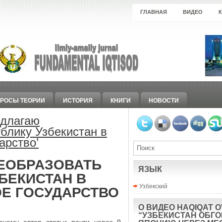
ГЛАВНАЯ
ВИДЕО
РОСЫ ТЕОРИИ
ИСТОРИЯ
КНИГИ
НОВОСТИ
длагаю
блику Узбекистан в
арство
’
ЕОБРАЗОВАТЬ
ЯЗЫК
БЕКИСТАН В
Узбекский
Е ГОСУДАРСТВО
О ВИДЕО HAQIQAT O
“УЗБЕКИСТАН ОБГ