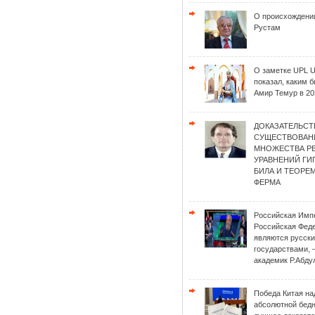
О происхождени
Рустам
О заметке UPL 
показал, каким 
Амир Темур в 20
ДОКАЗАТЕЛЬСТ
СУЩЕСТВОВАН
МНОЖЕСТВА Р
УРАВНЕНИЙ Г
БИЛА И ТЕОРЕ
ФЕРМА
Российская Имп
Российская Фед
являются русск
государствами, 
академик Р.Абду
Победа Китая на
абсолютной бед