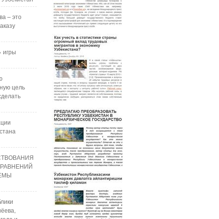
ва – это
аказу
 игры
ю
ную цель
сделать
ации
стана
СТВОВАНИЯ
УРАВНЕНИЙ
РЕМЫ
блики
ёева,
года и