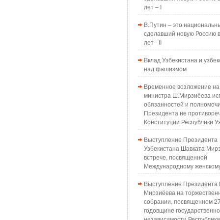
лет – I
В.Путин – это национальн
сделавший новую Россию в
лет– II
Вклад Узбекистана и узбек
над фашизмом
Временное возложение на
министра Ш.Мирзиёева ис
обязанностей и полномоч
Президента не противоре
Конституции Республики У
Выступление Президента
Узбекистана Шавката Мир
встрече, посвященной
Международному женском
Выступление Президента 
Мирзиёева на торжествен
собрании, посвященном 2
годовщине государственн
независимости Республики