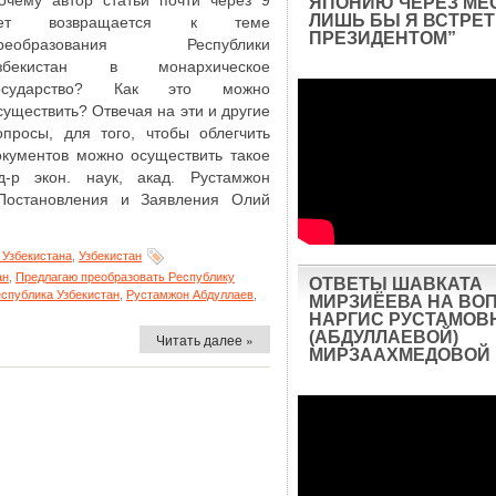
очему автор статьи почти через 9
ЯПОНИЮ ЧЕРЕЗ МЕ
ЛИШЬ БЫ Я ВСТРЕТ
ет возвращается к теме
ПРЕЗИДЕНТОМ”
реобразования Республики
збекистан в монархическое
осударство? Как это можно
существить? Отвечая на эти и другие
опросы, для того, чтобы облегчить
окументов можно осуществить такое
д-р экон. наук, акад. Рустамжон
Постановления и Заявления Олий
 Узбекистана
,
Узбекистан
ан
,
Предлагаю преобразовать Республику
ОТВЕТЫ ШАВКАТА
спублика Узбекистан
,
Рустамжон Абдуллаев
,
МИРЗИЁЕВА НА ВО
НАРГИС РУСТАМОВ
(АБДУЛЛАЕВОЙ)
Читать далее »
МИРЗААХМЕДОВОЙ