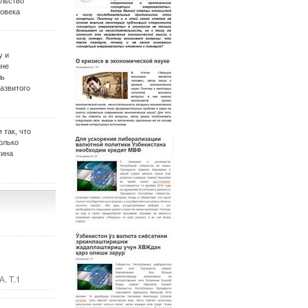
ельство
овека
у и
ине
ль
развитого
 так, что
олько
тина
. Т.1