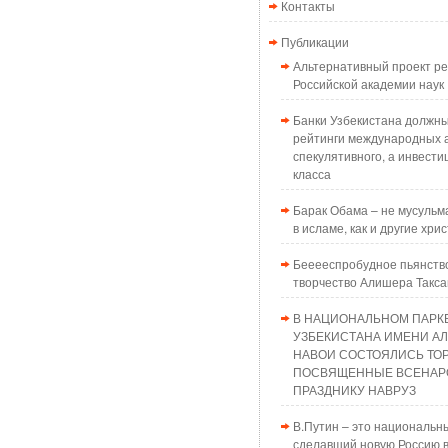
Контакты
Публикации
Альтернативный проект 
Российской академии наук
Банки Узбекистана должн
рейтинги международных а
спекулятивного, а инвести
класса
Барак Обама – не мусульма
в исламе, как и другие хри
Бееееспробудное пьянств
творчество Алишера Такс
В НАЦИОНАЛЬНОМ ПАРК
УЗБЕКИСТАНА ИМЕНИ А
НАВОИ СОСТОЯЛИСЬ ТО
ПОСВЯЩЕННЫЕ ВСЕНАР
ПРАЗДНИКУ НАВРУЗ
В.Путин – это национальн
сделавший новую Россию в