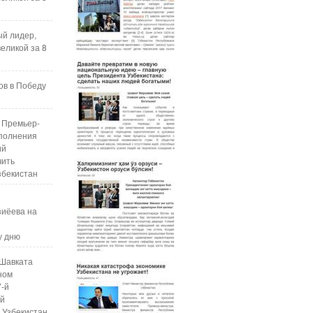
ый лидер,
еликой за 8
ов в Победу
 Премьер-
полнения
ий
чить
збекистан
зиёева на
у дню
Шавката
ном
7-й
ой
 Узбекистан