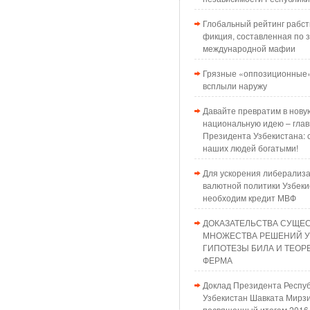
Глобальный рейтинг рабст
фикция, составленная по з
международной мафии
Грязные «оппозиционные»
всплыли наружу
Давайте превратим в нову
национальную идею – глав
Президента Узбекистана: 
наших людей богатыми!
Для ускорения либерализ
валютной политики Узбеки
необходим кредит МВФ
ДОКАЗАТЕЛЬСТВА СУЩЕ
МНОЖЕСТВА РЕШЕНИЙ 
ГИПОТЕЗЫ БИЛА И ТЕО
ФЕРМА
Доклад Президента Респу
Узбекистан Шавката Мирзи
посвященный итогам 2016 