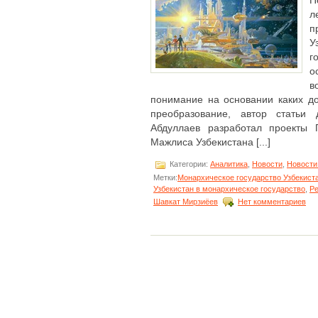
П
л
п
У
г
о
в
понимание на основании каких д
преобразование, автор статьи 
Абдуллаев разработал проекты 
Мажлиса Узбекистана [...]
Категории:
Аналитика
,
Новости
,
Новости
Метки:
Монархическое государство Узбекист
Узбекистан в монархическое государство
,
Ре
Шавкат Мирзиёев
Нет комментариев