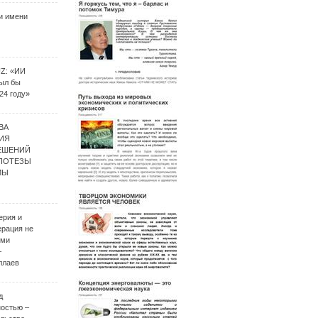
и имени
UZ: «ИИ
был бы
24 году»
ВА
ИЯ
ЕШЕНИЙ
ИПОТЕЗЫ
МЫ
ерия и
ерация не
ими
–
ллаев
д
ностью –