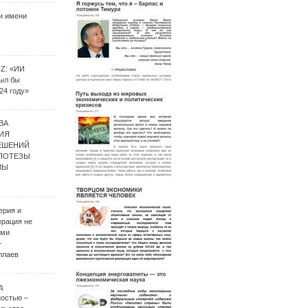
и имени
UZ: «ИИ
был бы
24 году»
ВА
ИЯ
ЕШЕНИЙ
ИПОТЕЗЫ
МЫ
ерия и
ерация не
ими
–
ллаев
д
ностью –