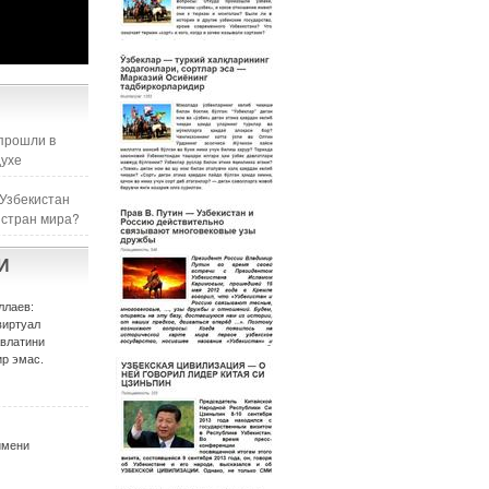
прошли в
духе
 Узбекистан
 стран мира?
И
ллаев:
виртуал
авлатини
р эмас.
имени