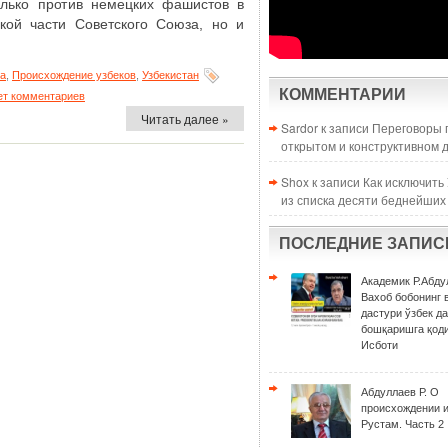
олько против немецких фашистов в
кой части Советского Союза, но и
на
,
Происхождение узбеков
,
Узбекистан
КОММЕНТАРИИ
ет комментариев
Читать далее »
Sardor к записи
Переговоры 
открытом и конструктивном 
Shox к записи
Как исключить
из списка десяти беднейших
ПОСЛЕДНИЕ ЗАПИС
Академик Р.Абду
Вахоб бобонинг 
дастури ўзбек д
бошқаришга қоди
Исботи
Абдуллаев Р. О
происхождении 
Рустам. Часть 2