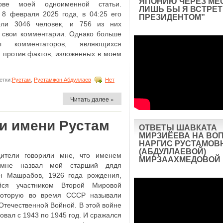
ЯПОНИЮ ЧЕРЕЗ МЕ
ове моей одноименной статьи.
ЛИШЬ БЫ Я ВСТРЕТ
 8 февраля 2025 года, в 04:25 его
ПРЕЗИДЕНТОМ”
ели 3046 человек, и 756 из них
 свои комментарии. Однако больше
ны комментаторов, являющихся
и против фактов, изложенных в моем
тки:
Рустам
,
Рустамжон Абдуллаев
Нет
Читать далее »
и имени Рустам
ОТВЕТЫ ШАВКАТА
МИРЗИЁЕВА НА ВО
НАРГИС РУСТАМОВ
(АБДУЛЛАЕВОЙ)
ители говорили мне, что именем
МИРЗААХМЕДОВОЙ
 мне назвал мой старший дядя
н Машрабов, 1926 года рождения,
йся участником Второй Мировой
которую во время СССР называли
Отечественной Войной. В этой войне
вовал с 1943 по 1945 год. И сражался