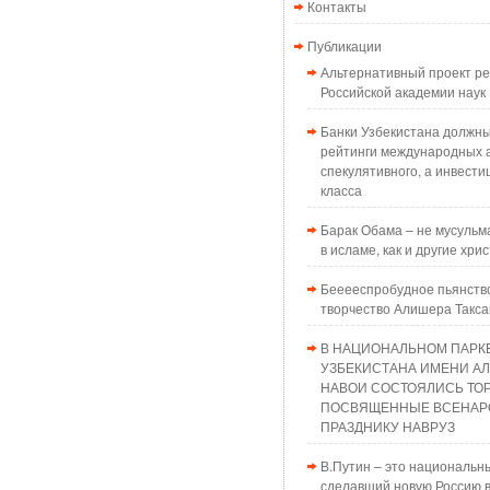
Контакты
Публикации
Альтернативный проект 
Российской академии наук
Банки Узбекистана должн
рейтинги международных а
спекулятивного, а инвести
класса
Барак Обама – не мусульма
в исламе, как и другие хри
Бееееспробудное пьянств
творчество Алишера Такс
В НАЦИОНАЛЬНОМ ПАРК
УЗБЕКИСТАНА ИМЕНИ А
НАВОИ СОСТОЯЛИСЬ ТО
ПОСВЯЩЕННЫЕ ВСЕНАР
ПРАЗДНИКУ НАВРУЗ
В.Путин – это национальн
сделавший новую Россию в