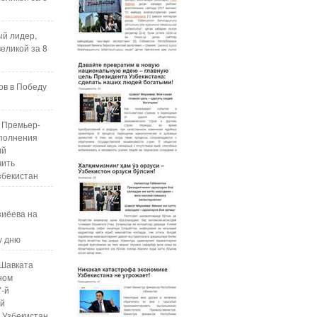
ый лидер,
еликой за 8
ов в Победу
 Премьер-
полнения
ий
чить
збекистан
зиёева на
у дню
Шавката
ном
7-й
ой
 Узбекистан