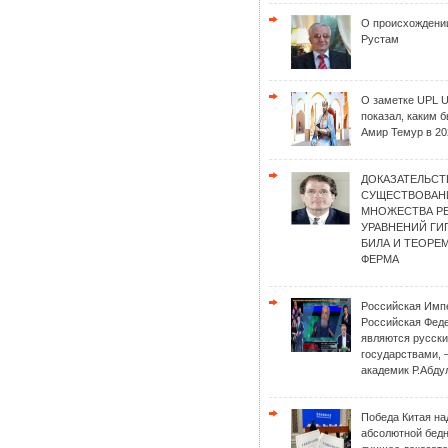
О происхождени
Рустам
О заметке UPL 
показал, каким 
Амир Темур в 20
ДОКАЗАТЕЛЬСТ
СУЩЕСТВОВАН
МНОЖЕСТВА Р
УРАВНЕНИЙ Г
БИЛА И ТЕОРЕ
ФЕРМА
Российская Имп
Российская Фед
являются русск
государствами, 
академик Р.Абду
Победа Китая на
абсолютной бед