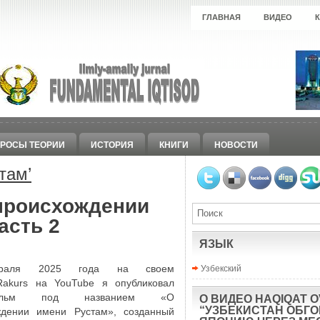
ГЛАВНАЯ
ВИДЕО
РОСЫ ТЕОРИИ
ИСТОРИЯ
КНИГИ
НОВОСТИ
там
’
 происхождении
асть 2
ЯЗЫК
Узбекский
раля 2025 года на своем
Rakurs на YouTube я опубликовал
фильм под названием «О
О ВИДЕО HAQIQAT O
“УЗБЕКИСТАН ОБГ
ждении имени Рустам», созданный