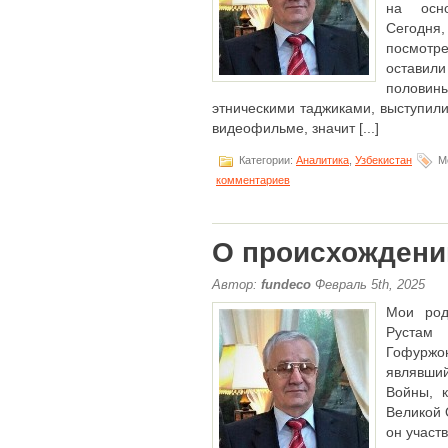
на осн
Сегодня,
посмотр
оставили
полови
этническими таджиками, выступил
видеофильме, значит [...]
Категории:
Аналитика
,
Узбекистан
Ме
комментариев
О происхождени
Автор:
fundeco
Февраль 5th, 2025
Мои род
Рустам
Гофуржо
являвши
Войны, 
Великой 
он участ