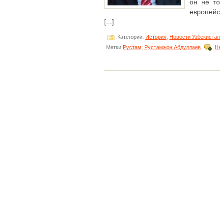
он не т
европейс
[...]
Категории:
История
,
Новости Узбекиста
Метки:
Рустам
,
Рустамжон Абдуллаев
Н