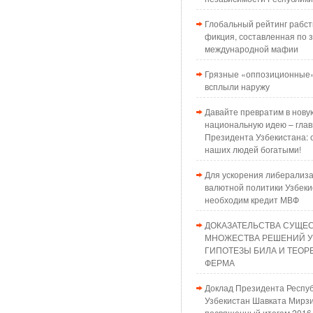
Глобальный рейтинг рабст
фикция, составленная по з
международной мафии
Грязные «оппозиционные»
всплыли наружу
Давайте превратим в нову
национальную идею – глав
Президента Узбекистана: 
наших людей богатыми!
Для ускорения либерализ
валютной политики Узбеки
необходим кредит МВФ
ДОКАЗАТЕЛЬСТВА СУЩЕ
МНОЖЕСТВА РЕШЕНИЙ 
ГИПОТЕЗЫ БИЛА И ТЕО
ФЕРМА
Доклад Президента Респу
Узбекистан Шавката Мирзи
посвященный итогам 2016 