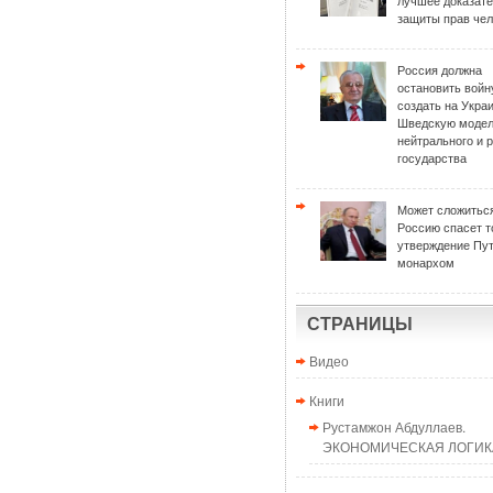
лучшее доказат
защиты прав чел
Россия должна
остановить войн
создать на Укра
Шведскую моде
нейтрального и 
государства
Может сложиться
Россию спасет т
утверждение Пу
монархом
СТРАНИЦЫ
Видео
Книги
Рустамжон Абдуллаев.
ЭКОНОМИЧЕСКАЯ ЛОГИКА