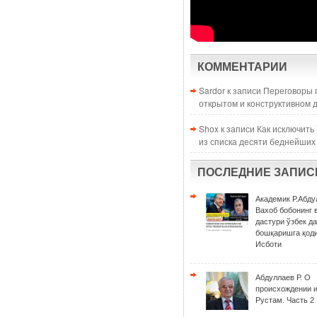
КОММЕНТАРИИ
Sardor к записи
Переговоры 
открытом и конструктивном 
Shox к записи
Как исключить
из списка десяти беднейших
ПОСЛЕДНИЕ ЗАПИС
Академик Р.Абду
Вахоб бобонинг 
дастури ўзбек д
бошқаришга қоди
Исботи
Абдуллаев Р. О
происхождении 
Рустам. Часть 2