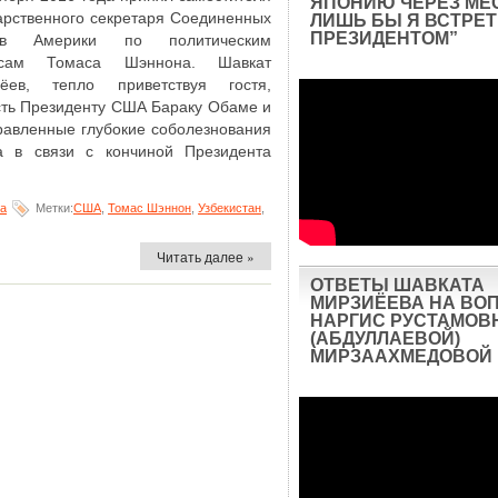
ЯПОНИЮ ЧЕРЕЗ МЕ
арственного секретаря Соединенных
ЛИШЬ БЫ Я ВСТРЕТ
ПРЕЗИДЕНТОМ”
ов Америки по политическим
осам Томаса Шэннона. Шавкат
иёев, тепло приветствуя гостя,
сть Президенту США Бараку Обаме и
равленные глубокие соболезнования
а в связи с кончиной Президента
на
Метки:
США
,
Томас Шэннон
,
Узбекистан
,
Читать далее »
ОТВЕТЫ ШАВКАТА
МИРЗИЁЕВА НА ВО
НАРГИС РУСТАМОВ
(АБДУЛЛАЕВОЙ)
МИРЗААХМЕДОВОЙ