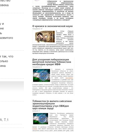
ельство
овека
у и
ине
ль
развитого
 так, что
олько
тина
. Т.1