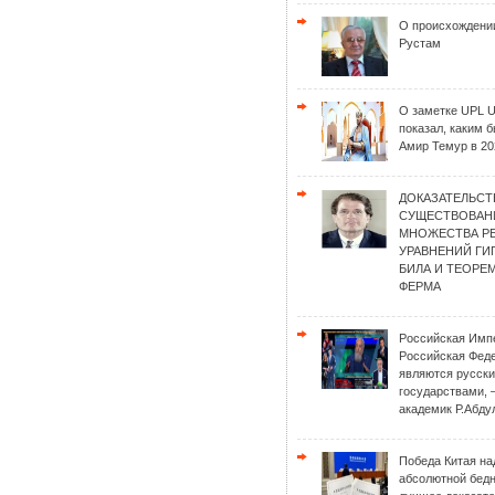
О происхождени
Рустам
О заметке UPL 
показал, каким 
Амир Темур в 20
ДОКАЗАТЕЛЬСТ
СУЩЕСТВОВАН
МНОЖЕСТВА Р
УРАВНЕНИЙ Г
БИЛА И ТЕОРЕ
ФЕРМА
Российская Имп
Российская Фед
являются русск
государствами, 
академик Р.Абду
Победа Китая на
абсолютной бед