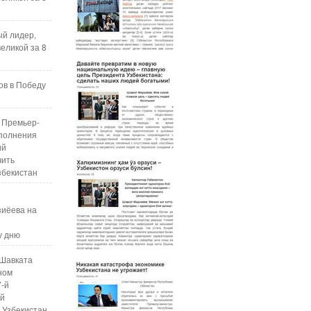
ый лидер,
еликой за 8
ов в Победу
 Премьер-
полнения
ий
чить
збекистан
зиёева на
у дню
Шавката
ном
7-й
ой
 Узбекистан