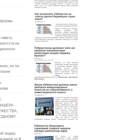
реформы
ы иметь
гентств не
ционного
нин, но он
стиане
о
анова
Е
ЛИШЕРА
РЖЕСТВА,
ОДНОМУ
ый лидер,
еликой за 8