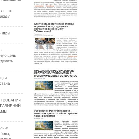
ва – это
аказу
 игры
ю
ную цель
сделать
ации
стана
СТВОВАНИЯ
УРАВНЕНИЙ
РЕМЫ
блики
ёева,
года и