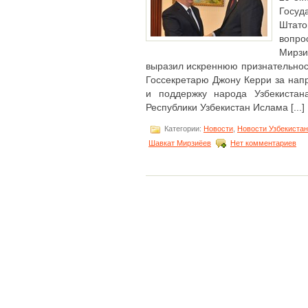
Госуд
Штат
вопр
Мирз
выразил искреннюю признательно
Госсекретарю Джону Керри за нап
и поддержку народа Узбекистан
Республики Узбекистан Ислама [...]
Категории:
Новости
,
Новости Узбекиста
Шавкат Мирзиёев
Нет комментариев