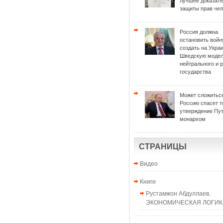
лучшее доказат
защиты прав чел
Россия должна
остановить войн
создать на Укра
Шведскую моде
нейтрального и 
государства
Может сложиться
Россию спасет т
утверждение Пу
монархом
СТРАНИЦЫ
Видео
Книги
Рустамжон Абдуллаев.
ЭКОНОМИЧЕСКАЯ ЛОГИКА