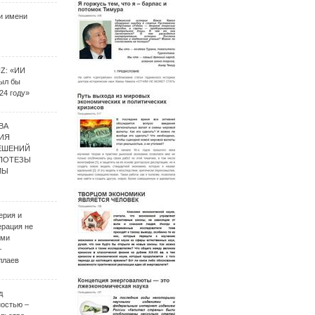
и имени
UZ: «ИИ
был бы
24 году»
ВА
ИЯ
ЕШЕНИЙ
ИПОТЕЗЫ
МЫ
ерия и
ерация не
ими
–
ллаев
д
ностью –