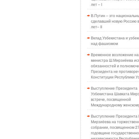
лет – I
В.Путин – это национальн
сделавший новую Россию в
лет– II
Вклад Узбекистана и узбек
над фашизмом
Временное возложение на
министра Ш.Мирзиёева ис
обязанностей и полномоч
Президента не противоре
Конституции Республики У
Выступление Президента
Узбекистана Шавката Мир
встрече, посвященной
Международному женском
Выступление Президента 
Мирзиёева на торжествен
собрании, посвященном 2
годовщине государственн
независимости Республики