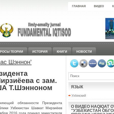
ГЛАВНАЯ
ВИДЕО
РОСЫ ТЕОРИИ
ИСТОРИЯ
КНИГИ
НОВОСТИ
ас Шэннон
’
езидента
ирзиёева с зам.
ША Т.Шэнноном
ЯЗЫК
Узбекский
лняющий обязанности Президента
О ВИДЕО HAQIQAT O
блики Узбекистан Шавкат Мирзиёев
“УЗБЕКИСТАН ОБГ
тября 2016 года принял заместителя