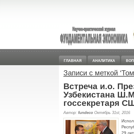
ГЛАВНАЯ
АНАЛИТИКА
ВОП
Записи с меткой ‘
Том
Встреча и.о. Пр
Узбекистана Ш.М
госсекретаря С
Автор:
fundeco
Октябрь 31st, 2016
Испо
Респу
29 ок