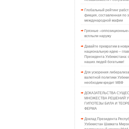
Глобальный рейтинг рабст
фикция, составленная по з
международной мафии
Грязные «оппозиционные»
всплыли наружу
Давайте превратим в нову
национальную идею – глав
Президента Узбекистана: 
наших людей богатыми!
Для ускорения либерализ
валютной политики Узбеки
необходим кредит МВФ
ДОКАЗАТЕЛЬСТВА СУЩЕ
МНОЖЕСТВА РЕШЕНИЙ 
ГИПОТЕЗЫ БИЛА И ТЕО
ФЕРМА
Доклад Президента Респу
Узбекистан Шавката Мирзи
посвященный итогам 2016 