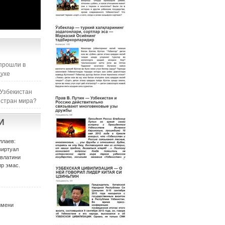
прошли в
духе
 Узбекистан
 стран мира?
И
ллаев:
виртуал
авлатини
р эмас.
имени