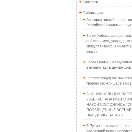
Контакты
Публикации
Альтернативный проект 
Российской академии наук
Банки Узбекистана должн
рейтинги международных а
спекулятивного, а инвести
класса
Барак Обама – не мусульма
в исламе, как и другие хри
Бееееспробудное пьянств
творчество Алишера Такс
В НАЦИОНАЛЬНОМ ПАРК
УЗБЕКИСТАНА ИМЕНИ А
НАВОИ СОСТОЯЛИСЬ ТО
ПОСВЯЩЕННЫЕ ВСЕНАР
ПРАЗДНИКУ НАВРУЗ
В.Путин – это национальн
сделавший новую Россию в