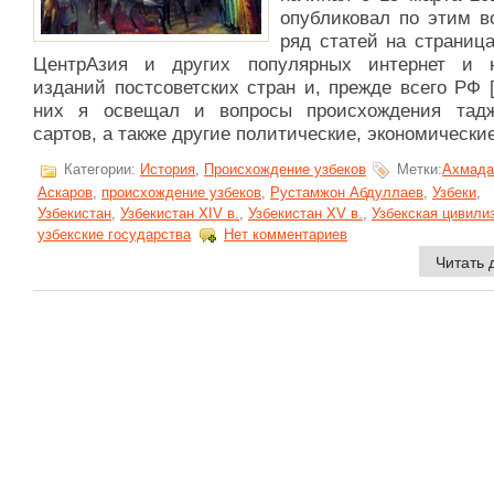
опубликовал по этим в
ряд статей на страниц
ЦентрАзия и других популярных интернет и 
изданий постсоветских стран и, прежде всего РФ [
них я освещал и вопросы происхождения тад
сартов, а также другие политические, экономические 
Категории:
История
,
Происхождение узбеков
Метки:
Ахмада
Аскаров
,
происхождение узбеков
,
Рустамжон Абдуллаев
,
Узбеки
,
Узбекистан
,
Узбекистан XIV в.
,
Узбекистан XV в.
,
Узбекская цивили
узбекские государства
Нет комментариев
Читать 