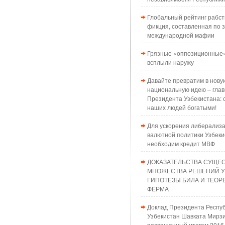
Глобальный рейтинг рабст
фикция, составленная по з
международной мафии
Грязные «оппозиционные»
всплыли наружу
Давайте превратим в нову
национальную идею – глав
Президента Узбекистана: 
наших людей богатыми!
Для ускорения либерализ
валютной политики Узбеки
необходим кредит МВФ
ДОКАЗАТЕЛЬСТВА СУЩЕ
МНОЖЕСТВА РЕШЕНИЙ 
ГИПОТЕЗЫ БИЛА И ТЕО
ФЕРМА
Доклад Президента Респу
Узбекистан Шавката Мирзи
посвященный итогам 2016 