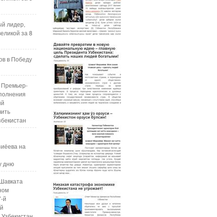
ый лидер,
еликой за 8
ов в Победу
 Премьер-
полнения
ий
чить
збекистан
зиёева на
у дню
Шавката
ном
7-й
ой
 Узбекистан