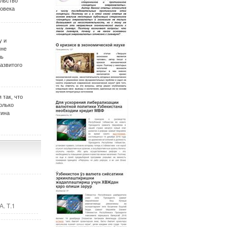
ельство
овека
у и
ине
ль
развитого
 так, что
олько
тина
. Т.1