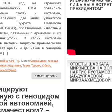
ЯПОНИЮ ЧЕРЕЗ МЕ
 2016 год на страницах
ЛИШЬ БЫ Я ВСТРЕТ
рбайджанских СМИ появились
ПРЕЗИДЕНТОМ”
колько статей и интервью,
валяющих две книги узбекского
тора Шухрата Саламова
rat Barlas), посвященные известным
тиям, связанным с армянами и их
накцутюн». В своих интервью
 пытаясь защитить правительство
няет армян и дашнаков в геноциде
 [...]
война
,
СНГ
Метки:
Азербайджан
,
геноцид
ОТВЕТЫ ШАВКАТА
мжон Абдуллаев
,
Турки
,
Турция
,
Узбеки
,
МИРЗИЁЕВА НА ВО
омментариев
НАРГИС РУСТАМОВ
Читать далее »
(АБДУЛЛАЕВОЙ)
МИРЗААХМЕДОВОЙ
ицируют
нную с геноцидом
ой автономией,
смачеством? –