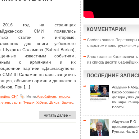
2016 год на страницах
КОММЕНТАРИИ
байджанских СМИ появились
колько статей и интервью,
Sardor к записи
Переговоры 
валяющих две книги узбекского
открытом и конструктивном 
а Шухрата Саламова (Suhrat Barlas),
ященные известным событиям,
Shox к записи
Как исключить
из списка десяти беднейших
занным с армянами и их
юционной партией «Дашнакцутюн».
им СМИ Ш.Саламов пытаясь защитить
ПОСЛЕДНИЕ ЗАПИС
анцев, обвиняет армян и дашнаков в
беков. При [...]
Академик Р.Абду
Вахоб бобонинг 
война
,
СНГ
Метки:
Азербайжан
,
геноцид
дастури ўзбек д
бошқаришга қоди
уллаев
,
сарты
,
Турция
,
Узбеки
,
Шухрат Барлас
,
Исботи
Читать далее »
Абдуллаев Р. О
происхождении 
Рустам. Часть 2