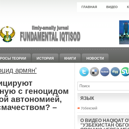
ГЛАВНАЯ
ВИДЕО
РОСЫ ТЕОРИИ
ИСТОРИЯ
КНИГИ
НОВОСТИ
оцид армян
’
ицируют
нную с геноцидом
ой автономией,
ЯЗЫК
смачеством? –
Узбекский
О ВИДЕО HAQIQAT O
“УЗБЕКИСТАН ОБГ