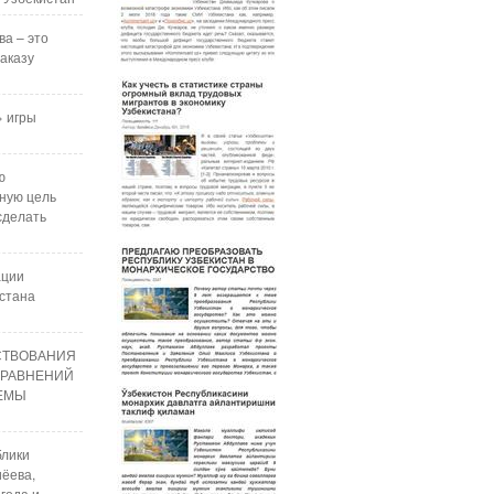
ва – это
аказу
 игры
ю
ную цель
сделать
ации
стана
СТВОВАНИЯ
УРАВНЕНИЙ
РЕМЫ
блики
ёева,
года и