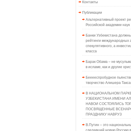
Контакты
Публикации
Альтернативный проект 
Российской академии наук
Банки Узбекистана должн
рейтинги международных а
спекулятивного, а инвести
класса
Барак Обама – не мусульма
в исламе, как и другие хри
Бееееспробудное пьянств
творчество Алишера Такс
В НАЦИОНАЛЬНОМ ПАРК
УЗБЕКИСТАНА ИМЕНИ А
НАВОИ СОСТОЯЛИСЬ ТО
ПОСВЯЩЕННЫЕ ВСЕНАР
ПРАЗДНИКУ НАВРУЗ
В.Путин – это национальн
сделавший новую Россию в