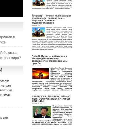
прошли в
духе
 Узбекистан
 стран мира?
И
ллаев:
виртуал
авлатини
р эмас.
имени