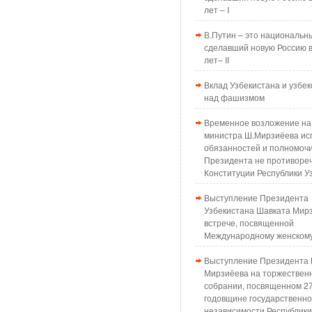
лет – I
В.Путин – это национальн
сделавший новую Россию в
лет– II
Вклад Узбекистана и узбек
над фашизмом
Временное возложение на
министра Ш.Мирзиёева ис
обязанностей и полномоч
Президента не противоре
Конституции Республики У
Выступление Президента
Узбекистана Шавката Мир
встрече, посвященной
Международному женском
Выступление Президента 
Мирзиёева на торжествен
собрании, посвященном 2
годовщине государственн
независимости Республики