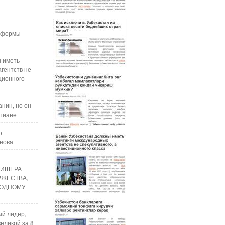
реформы
ы иметь
гентств не
ционного
нин, но он
стиане
о
анова
Е
ЛИШЕРА
РЖЕСТВА,
ОДНОМУ
ый лидер,
еликой за 8