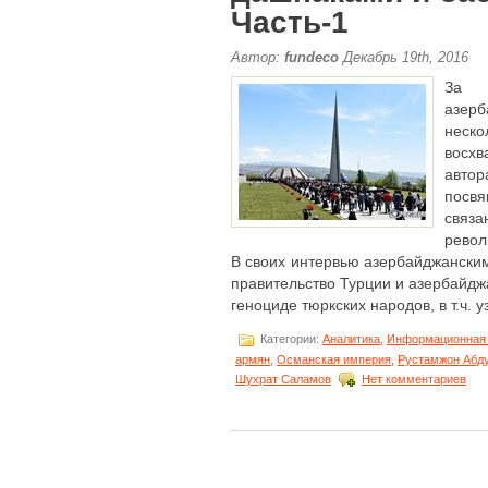
Часть-1
Автор:
fundeco
Декабрь 19th, 2016
За 
азер
нес
восх
автор
посв
свя
револ
В своих интервью азербайджанск
правительство Турции и азербайдж
геноциде тюркских народов, в т.ч. уз
Категории:
Аналитика
,
Информационная 
армян
,
Османская империя
,
Рустамжон Абд
Шухрат Саламов
Нет комментариев