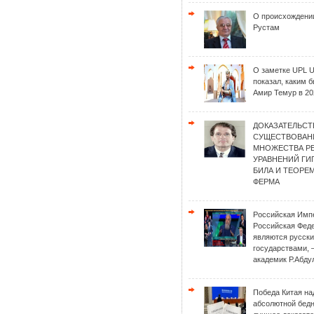
О происхождени
Рустам
О заметке UPL 
показал, каким 
Амир Темур в 20
ДОКАЗАТЕЛЬСТ
СУЩЕСТВОВАН
МНОЖЕСТВА Р
УРАВНЕНИЙ Г
БИЛА И ТЕОРЕ
ФЕРМА
Российская Имп
Российская Фед
являются русск
государствами, 
академик Р.Абду
Победа Китая на
абсолютной бед