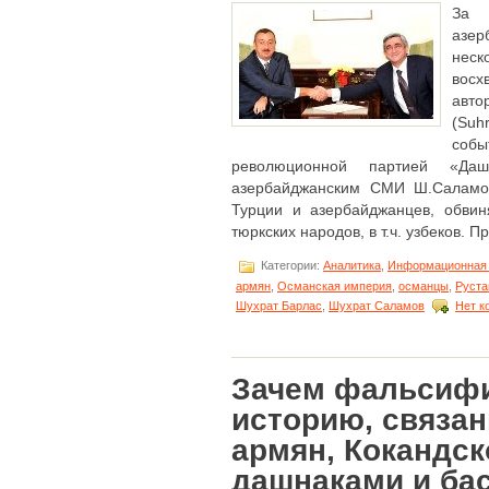
За
азе
нес
восх
ав
(Suh
собы
революционной партией «Даш
азербайджанским СМИ Ш.Саламов
Турции и азербайджанцев, обви
тюркских народов, в т.ч. узбеков. При
Категории:
Аналитика
,
Информационная 
армян
,
Османская империя
,
османцы
,
Руста
Шухрат Барлас
,
Шухрат Саламов
Нет к
Зачем фальсиф
историю, связа
армян, Кокандск
дашнаками и ба