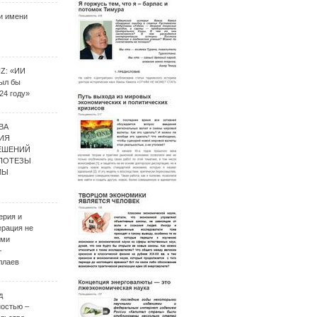
и имени
UZ: «ИИ
был бы
24 году»
ВА
ИЯ
ЕШЕНИЙ
ИПОТЕЗЫ
МЫ
ерия и
ерация не
ими
–
ллаев
д
ностью –