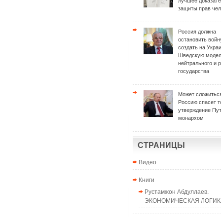
лучшее доказат
защиты прав чел
Россия должна
остановить войн
создать на Укра
Шведскую моде
нейтрального и 
государства
Может сложиться
Россию спасет т
утверждение Пу
монархом
СТРАНИЦЫ
Видео
Книги
Рустамжон Абдуллаев.
ЭКОНОМИЧЕСКАЯ ЛОГИКА