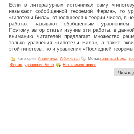
Если в литературных источниках саму «гипотез
называют «обобщенной теоремой Ферма», то ур
«гипотезы Била», относящееся к теории чисел, в н
работах называют обобщенным уравнением 
Поэтому автор статьи изучив эти работы, в данно
вниманию читателей предлагает множество реш
только уравнения «гипотезы Била», а также экви
этой гипотезы, но и уравнения «Последней теоремы [
Категории:
Аналитика
,
Узбекистан
Метки:
гипотеза Била
,
те
Ферма
,
уравнение Била
Нет комментариев
Читать 