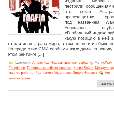
издания мировы
пестрили сообщениями
что некая Австрал
правозащитная орга
под названием Wal
Foundation, опубли
«Глобальный индекс ра
какую позицию в ней з
та или иная страна мира, в том числе и из бывше
Но среди этих СМИ особыми взглядами по поводу 
этом рейтинге [...]
Категории:
Аналитика
,
Информационная война
Метки:
Walk 
Foundation
,
Глобальный рейтинг рабства
,
Кевин Бейлз
,
Междунаро
мафия
,
рабство
,
Рустамжон Абдуллаев
,
Эндрю Форрест
Нет
комментариев
Читать 