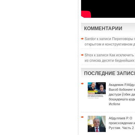
КОММЕНТАРИИ
Sardor к записи
Переговоры 
открытом и конструктивном 
Shox к записи
Как исключить
из списка десяти беднейших
ПОСЛЕДНИЕ ЗАПИС
Академик Р.Абду
Вахоб бобонинг 
дастури ўзбек д
бошқаришга қоди
Исботи
Абдуллаев Р. О
происхождении 
Рустам. Часть 2