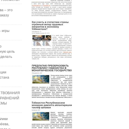
ва – это
аказу
 игры
ю
ную цель
сделать
ации
стана
СТВОВАНИЯ
УРАВНЕНИЙ
РЕМЫ
блики
ёева,
года и