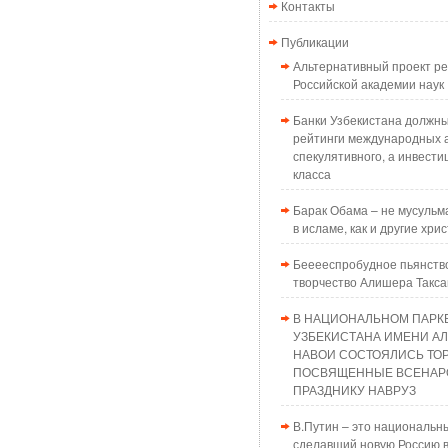
Контакты
Публикации
Альтернативный проект 
Российской академии наук
Банки Узбекистана должн
рейтинги международных а
спекулятивного, а инвести
класса
Барак Обама – не мусульма
в исламе, как и другие хри
Бееееспробудное пьянств
творчество Алишера Такс
В НАЦИОНАЛЬНОМ ПАРК
УЗБЕКИСТАНА ИМЕНИ А
НАВОИ СОСТОЯЛИСЬ ТО
ПОСВЯЩЕННЫЕ ВСЕНАР
ПРАЗДНИКУ НАВРУЗ
В.Путин – это национальн
сделавший новую Россию в