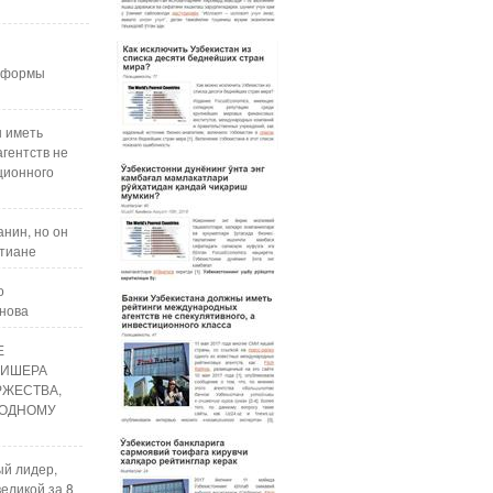
реформы
ы иметь
гентств не
ционного
нин, но он
стиане
о
анова
Е
ЛИШЕРА
РЖЕСТВА,
ОДНОМУ
ый лидер,
еликой за 8