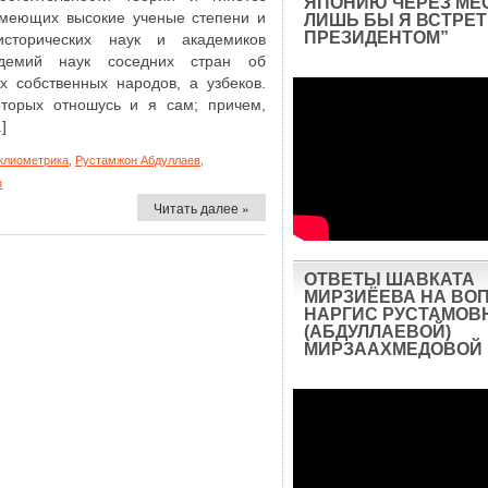
ЯПОНИЮ ЧЕРЕЗ МЕ
имеющих высокие ученые степени и
ЛИШЬ БЫ Я ВСТРЕТ
ПРЕЗИДЕНТОМ”
исторических наук и академиков
адемий наук соседних стран об
их собственных народов, а узбеков.
оторых отношусь и я сам; причем,
]
клиометрика
,
Рустамжон Абдуллаев
,
в
Читать далее »
ОТВЕТЫ ШАВКАТА
МИРЗИЁЕВА НА ВО
НАРГИС РУСТАМОВ
(АБДУЛЛАЕВОЙ)
МИРЗААХМЕДОВОЙ