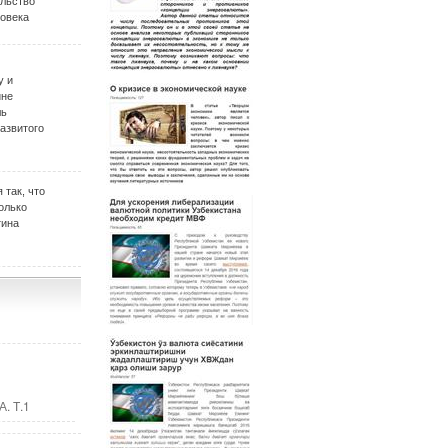
ельство
овека
у и
ине
ль
развитого
 так, что
олько
тина
. Т.1