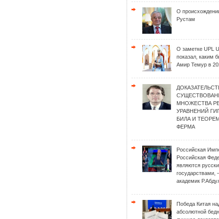
О происхождени
Рустам
О заметке UPL 
показал, каким 
Амир Темур в 20
ДОКАЗАТЕЛЬСТ
СУЩЕСТВОВАН
МНОЖЕСТВА Р
УРАВНЕНИЙ Г
БИЛА И ТЕОРЕ
ФЕРМА
Российская Имп
Российская Фед
являются русск
государствами, 
академик Р.Абду
Победа Китая на
абсолютной бед