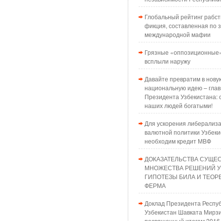
Глобальный рейтинг рабст
фикция, составленная по з
международной мафии
Грязные «оппозиционные»
всплыли наружу
Давайте превратим в нову
национальную идею – глав
Президента Узбекистана: 
наших людей богатыми!
Для ускорения либерализ
валютной политики Узбеки
необходим кредит МВФ
ДОКАЗАТЕЛЬСТВА СУЩЕ
МНОЖЕСТВА РЕШЕНИЙ 
ГИПОТЕЗЫ БИЛА И ТЕО
ФЕРМА
Доклад Президента Респу
Узбекистан Шавката Мирзи
посвященный итогам 2016 