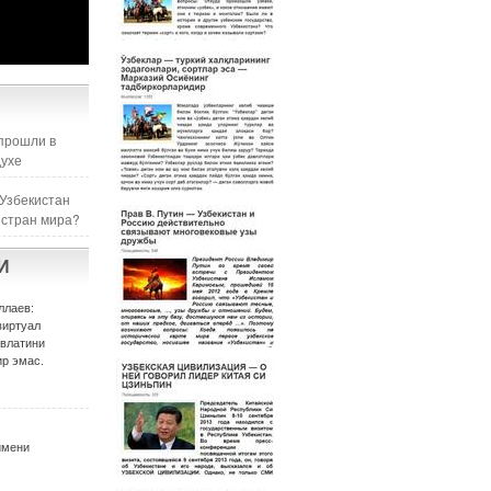
прошли в
духе
 Узбекистан
 стран мира?
И
ллаев:
виртуал
авлатини
р эмас.
имени