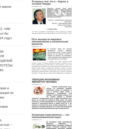
и имени
UZ: «ИИ
был бы
24 году»
ВА
ИЯ
ЕШЕНИЙ
ИПОТЕЗЫ
МЫ
ерия и
ерация не
ими
–
ллаев
д
ностью –