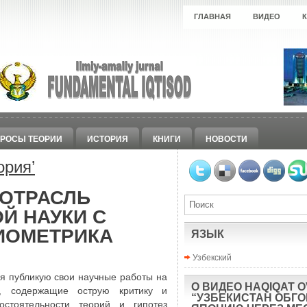
ГЛАВНАЯ
ВИДЕО
РОСЫ ТЕОРИИ
ИСТОРИЯ
КНИГИ
НОВОСТИ
ория
’
 ОТРАСЛЬ
Й НАУКИ С
ИОМЕТРИКА
ЯЗЫК
Узбекский
 я публикую свои научные работы на
О ВИДЕО HAQIQAT O
ы, содержащие острую критику и
“УЗБЕКИСТАН ОБГ
состоятельности теорий и гипотез