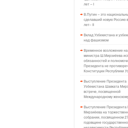
лет – I
В.Путин – это национальн
сделавший новую Россию в
лет– II
Вклад Узбекистана и узбек
над фашизмом
Временное возложение на
министра Ш.Мирзиёева ис
обязанностей и полномоч
Президента не противоре
Конституции Республики У
Выступление Президента
Узбекистана Шавката Мир
встрече, посвященной
Международному женском
Выступление Президента 
Мирзиёева на торжествен
собрании, посвященном 2
годовщине государственн
независимости Республики