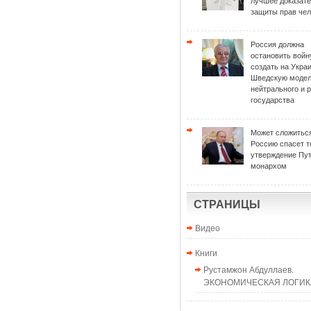
лучшее доказат
защиты прав чел
Россия должна
остановить войн
создать на Укра
Шведскую моде
нейтрального и 
государства
Может сложиться
Россию спасет т
утверждение Пу
монархом
СТРАНИЦЫ
Видео
Книги
Рустамжон Абдуллаев.
ЭКОНОМИЧЕСКАЯ ЛОГИКА