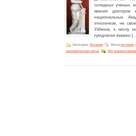
солидных ученых, 
звания докторов 
национальных Ак
этногенезе, не сво
Узбеков, к числу к
предлагая взамен [...
Категории:
История
Метки:
история
,
экономическая наука
Нет комментарие