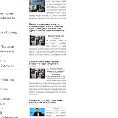
ый лидер,
еликой за 8
ов в Победу
 Премьер-
полнения
ий
чить
збекистан
зиёева на
у дню
Шавката
ном
7-й
ой
 Узбекистан