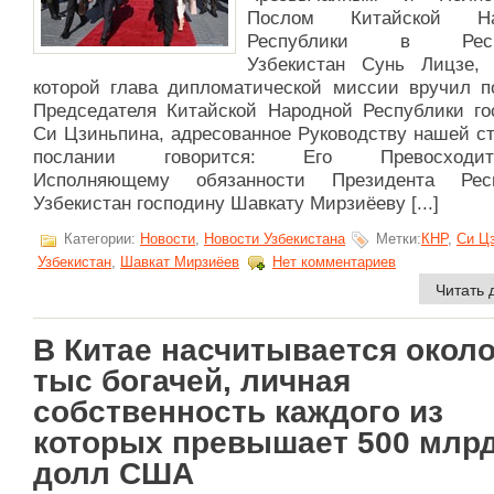
Послом Китайской На
Республики в Респу
Узбекистан Сунь Лицзе,
которой глава дипломатической миссии вручил п
Председателя Китайской Народной Республики го
Си Цзиньпина, адресованное Руководству нашей ст
послании говорится: Его Превосходите
Исполняющему обязанности Президента Респ
Узбекистан господину Шавкату Мирзиёеву [...]
Категории:
Новости
,
Новости Узбекистана
Метки:
КНР
,
Си Ц
Узбекистан
,
Шавкат Мирзиёев
Нет комментариев
Читать 
В Китае насчитывается около
тыс богачей, личная
собственность каждого из
которых превышает 500 млр
долл США