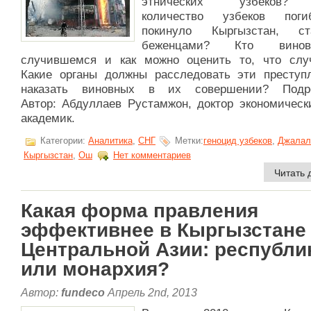
этнических узбеков?
количество узбеков пог
покинуло Кыргызстан, ст
беженцами? Кто вино
случившемся и как можно оценить то, что слу
Какие органы должны расследовать эти преступ
наказать виновных в их совершении? Подр
Автор: Абдуллаев Рустамжон, доктор экономически
академик.
Категории:
Аналитика
,
СНГ
Метки:
геноцид узбеков
,
Джалал
Кыргызстан
,
Ош
Нет комментариев
Читать 
Какая форма правления
эффективнее в Кыргызстане
Центральной Азии: республи
или монархия?
Автор:
fundeco
Апрель 2nd, 2013