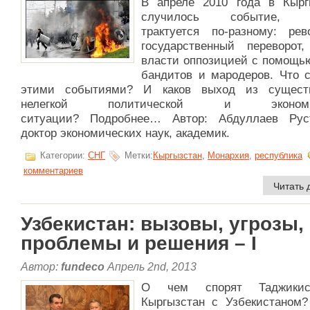
В апреле 2010 года в Кырг
случилось событие, к
трактуется по-разному: рев
государственный переворот,
власти оппозицией с помощь
бандитов и мародеров. Что с
этими событиями? И каков выход из сущест
нелегкой политической и экономич
ситуации? Подробнее… Автор: Абдуллаев Рус
доктор экономических наук, академик.
Категории:
СНГ
Метки:
Кыргызстан
,
Монархия
,
республика
комментариев
Читать 
Узбекистан: вызовы, угрозы,
проблемы и решения – I
Автор:
fundeco
Апрель 2nd, 2013
О чем спорят Таджики
Кыргызстан с Узбекистаном?