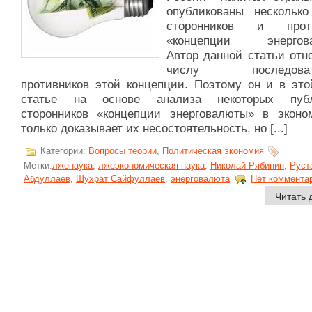
опубликованы несколько
сторонников и проти
«концепции энергова
Автор данной статьи отн
числу последоват
противников этой концепции. Поэтому он и в это
статье на основе анализа некоторых публ
сторонников «концепции энерговалюты» в эконо
только доказывает их несостоятельность, но [...]
Категории:
Вопросы теории
,
Политическая экономия
Метки:
лженаука
,
лжеэкономическая наука
,
Николай Рябинин
,
Руст
Абдуллаев
,
Шухрат Сайфуллаев
,
энерговалюта
Нет коммента
Читать 