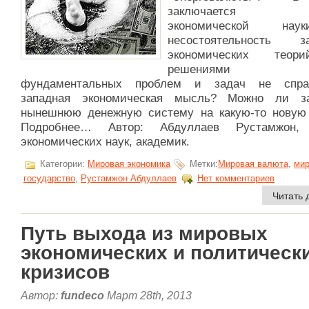
заключается к
экономической на
несостоятельность з
экономических тео
решениями к
фундаментальных проблем и задач не справ
западная экономическая мысль? Можно ли з
нынешнюю денежную систему на какую-то новую
Подробнее… Автор: Абдуллаев Рустамжон, 
экономических наук, академик.
Категории:
Мировая экономика
Метки:
Мировая валюта
,
мир
государство
,
Рустамжон Абдуллаев
Нет комментариев
Читать 
Путь выхода из мировых
экономических и политическ
кризисов
Автор:
fundeco
Март 28th, 2013