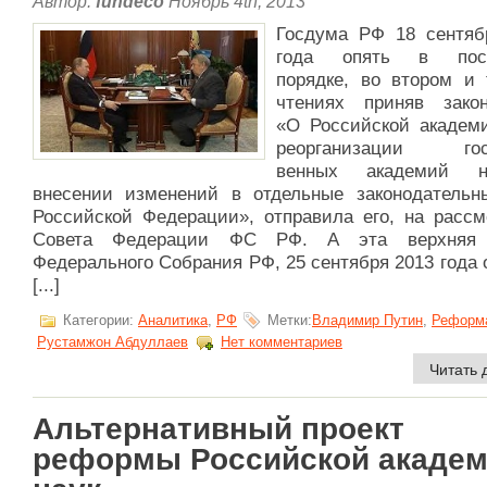
Автор:
fundeco
Ноябрь 4th, 2013
Госдума РФ 18 сентяб
года опять в пос
порядке, во втором и 
чтениях приняв закон
«О Российской академи
реорганизации госу
венных академий 
внесении изменений в отдельные законодательн
Российской Федерации», отправилa его, на рассм
Совета Федерации ФС РФ. А эта верхняя 
Федерального Собрания РФ, 25 сентября 2013 года
[...]
Категории:
Аналитика
,
РФ
Метки:
Владимир Путин
,
Реформ
Рустамжон Абдуллаев
Нет комментариев
Читать 
Альтернативный проект
реформы Российской акаде