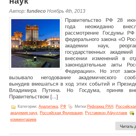
наук
Автор:
fundeco
Ноябрь 4th, 2013
Правительство РФ 28 ию
года неожиданно вне
рассмотрение Госдумы РФ
федерального закона «О Рос
академии наук, реорган
государственных академий
внесении изменений в от
законодательные акты Рос
Федерации». Но этот закон
вызывало негодование академического сооб
вынудив вмешаться в ход этих событий и Презид
Владимира Путина. Но Госдума, приняв вне
Правительством [...]
Категории:
Аналитика
,
РФ
Метки:
Реформа РАН
,
Российска
академия наук
,
Российская Федерация
,
Рустамжон Абдуллаев
комментариев
Читать 