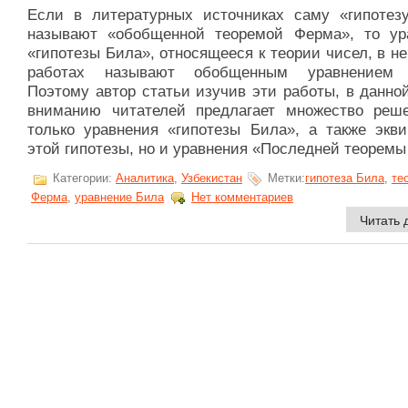
Если в литературных источниках саму «гипотез
называют «обобщенной теоремой Ферма», то ур
«гипотезы Била», относящееся к теории чисел, в н
работах называют обобщенным уравнением 
Поэтому автор статьи изучив эти работы, в данно
вниманию читателей предлагает множество реш
только уравнения «гипотезы Била», а также экви
этой гипотезы, но и уравнения «Последней теоремы [
Категории:
Аналитика
,
Узбекистан
Метки:
гипотеза Била
,
те
Ферма
,
уравнение Била
Нет комментариев
Читать 