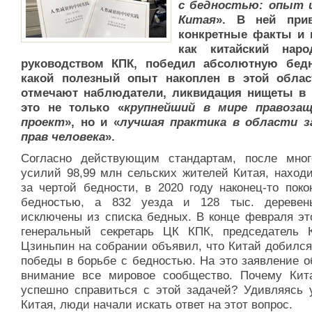
с бедностью: опыт 
Китая
». В ней прив
конкретные факты и
как китайский наро
руководством КПК, победил абсолютную бед
какой полезный опыт накоплен в этой облас
отмечают наблюдатели, ликвидация нищеты в 
это не только «
крупнейший в мире правоза
проект
», но и «
лучшая практика в области 
прав человека
».
Согласно действующим стандартам, после мног
усилий 98,99 млн сельских жителей Китая, наход
за чертой бедности, в 2020 году наконец-то поко
бедностью, а 832 уезда и 128 тыс. дереве
исключены из списка бедных. В конце февраля это
генеральный секретарь ЦК КПК, председатель
Цзиньпин на собрании объявил, что Китай добился
победы в борьбе с бедностью. На это заявление о
внимание все мировое сообщество. Почему Кит
успешно справиться с этой задачей? Удивляясь 
Китая, люди начали искать ответ на этот вопрос.