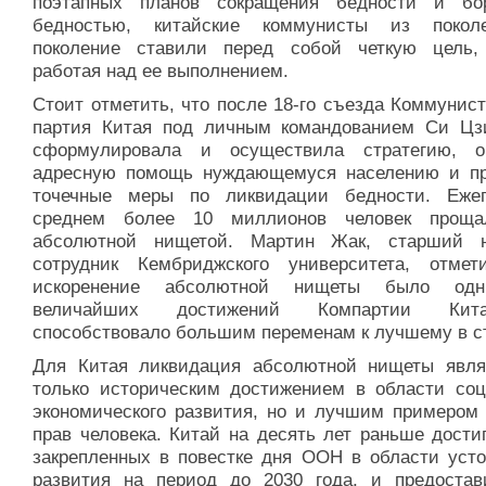
поэтапных планов сокращения бедности и б
бедностью, китайские коммунисты из покол
поколение ставили перед собой четкую цель,
работая над ее выполнением.
Стоит отметить, что после 18-го съезда Коммунис
партия Китая под личным командованием Си Цз
сформулировала и осуществила стратегию, о
адресную помощь нуждающемуся населению и п
точечные меры по ликвидации бедности. Еже
среднем более 10 миллионов человек проща
абсолютной нищетой. Мартин Жак, старший 
сотрудник Кембриджского университета, отмет
искоренение абсолютной нищеты было од
величайших достижений Компартии Ки
способствовало большим переменам к лучшему в с
Для Китая ликвидация абсолютной нищеты явля
только историческим достижением в области соц
экономического развития, но и лучшим примером
прав человека. Китай на десять лет раньше дости
закрепленных в повестке дня ООН в области усто
развития на период до 2030 года, и предоста