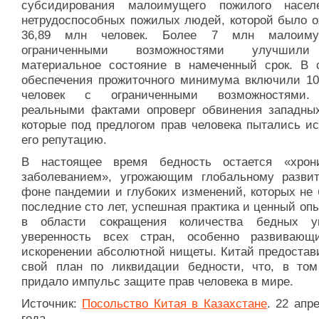
субсидирования малоимущего пожилого насе
нетрудоспособных пожилых людей, которой было о
36,89 млн человек. Более 7 млн малоим
ограниченными возможностями улучшил
материальное состояние в намеченный срок. В 
обеспечения прожиточного минимума включили 10
человек с ограниченными возможностями.
реальными фактами опроверг обвинения западных
которые под предлогом прав человека пытались ис
его репутацию.
В настоящее время бедность остается «хрон
заболеванием», угрожающим глобальному разви
фоне пандемии и глубоких изменений, которых не 
последние сто лет, успешная практика и ценный оп
в области сокращения количества бедных у
уверенность всех стран, особенно развивающ
искоренении абсолютной нищеты. Китай предостав
свой план по ликвидации бедности, что, в том
придало импульс защите прав человека в мире.
Источник:
Посольство Китая в Казахстане
. 22 апр
года