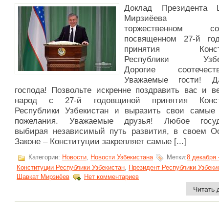
Доклад Президента 
Мирзиёева
торжественном соб
посвященном 27-й го
принятия Консти
Республики Узбе
Дорогие соотечеств
Уважаемые гости! 
господа! Позвольте искренне поздравить вас и в
народ с 27-й годовщиной принятия Конст
Республики Узбекистан и выразить свои самые
пожелания. Уважаемые друзья! Любое госуд
выбирая независимый путь развития, в своем О
Законе – Конституции закрепляет самые [...]
Категории:
Новости
,
Новости Узбекистана
Метки:
8 декабря 
Конституции Республики Узбекистан
,
Президент Республики Узбеки
Шавкат Мирзиёев
Нет комментариев
Читать 