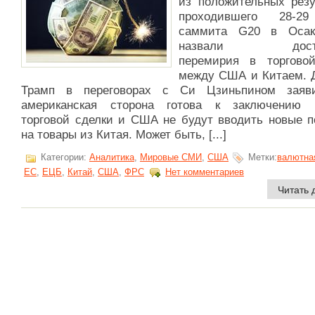
из положительных резу
проходившего 28-2
саммита G20 в Оса
назвали дости
перемирия в торгово
между США и Китаем. 
Трамп в переговорах с Си Цзиньпином заяв
американская сторона готова к заключению 
торговой сделки и США не будут вводить новые 
на товары из Китая. Может быть, [...]
Категории:
Аналитика
,
Мировые СМИ
,
США
Метки:
валютна
ЕС
,
ЕЦБ
,
Китай
,
США
,
ФРС
Нет комментариев
Читать 