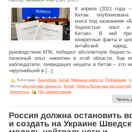
6 апреля (2021 года –
Китае опубликована
книга под названием «
бедностью: опыт и
Китая». В ней прив
конкретные факты и ци
китайский народ
руководством КПК, победил абсолютную бедность 
полезный опыт накоплен в этой области. Как о
наблюдатели, ликвидация нищеты в Китае – это не
«крупнейший в [...]
Категории:
Аналитика
,
Китай
,
Мировые новости
,
Публикации
Метки:
абсолютная бедность
,
Китай
,
Побета Китая над абсолютной
бедностью
Нет комментариев
Читать 
Россия должна остановить в
и создать на Украине Шведс
модель нейтрального и