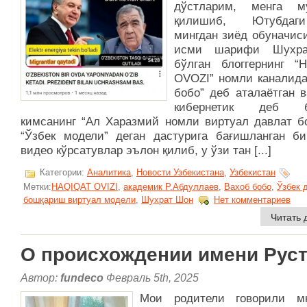
дўстларим, менга м
қилишиб, Ютубда
мингдан зиёд обуначис
исми шарифи Шухр
бўлган блоггернинг “
OVOZI” номли каналида
бобо” деб аталаётган 
кибернетик деб б
кимсанинг “Ал Харазмий номли виртуал давлат б
“Ўзбек модели” деган дастурига бағишланган би
видео кўрсатувлар эълон қилиб, у ўзи тан [...]
Категории:
Аналитика
,
Новости Узбекистана
,
Узбекистан
Метки:
HAQIQAT OVIZI
,
академик Р.Абдуллаев
,
Вахоб бобо
,
Ўзбек 
бошқариш виртуал модели
,
Шухрат Шон
Нет комментариев
Читать 
О происхождении имени Рус
Автор:
fundeco
Февраль 5th, 2025
Мои родители говорили м