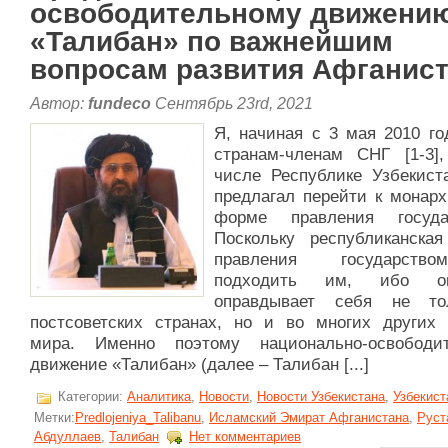
освободительному движени
«Талибан» по важнейшим
вопросам развития Афганис
Автор:
fundeco
Сентябрь 23rd, 2021
Я, начиная с 3 мая 2010 го
странам-членам СНГ [1-3]
числе Республике Узбекиста
предлагал перейти к монарх
форме правления госуда
Поскольку республиканска
правления государст
подходить им, ибо 
оправдывает себя не то
постсоветских странах, но и во многих других 
мира. Именно поэтому национально-освободи
движение «Талибан» (далее – Талибан [...]
Категории:
Аналитика
,
Новости
,
Новости Узбекистана
,
Узбекист
Метки:
Predlojeniya_Talibanu
,
Исламский Эмират Афганистана
,
Руст
Абдуллаев
,
Талибан
Нет комментариев