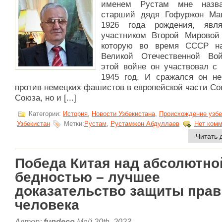
именем Рустам мне назв
старший дядя Гофуржон Ма
1926 года рождения, явл
участником Второй Мировой
которую во время СССР н
Великой Отечественной Во
этой войне он участвовал с 
1945 год. И сражался он не
против немецких фашистов в европейской части Со
Союза, но и [...]
Категории:
История
,
Новости Узбекистана
,
Происхождение узбе
Узбекистан
Метки:
Рустам
,
Рустамжон Абдуллаев
Нет комм
Читать 
Победа Китая над абсолютно
бедностью – лучшее
доказательство защиты прав
человека
Автор:
fundeco
Май 20th, 2023