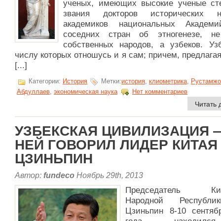
ученых, имеющих высокие ученые ст
звания докторов исторических 
академиков национальных Академ
соседних стран об этногенезе, н
собственных народов, а узбеков. Узб
числу которых отношусь и я сам; причем, предлага
[...]
Категории:
История
Метки:
история
,
клиометрика
,
Рустамжо
Абдуллаев
,
экономическая наука
Нет комментариев
Читать 
УЗБЕКСКАЯ ЦИВИЛИЗАЦИЯ 
НЕЙ ГОВОРИЛ ЛИДЕР КИТАЯ
ЦЗИНЬПИН
Автор:
fundeco
Ноябрь 29th, 2013
Председатель Кит
Народной Республ
Цзиньпин 8-10 сентяб