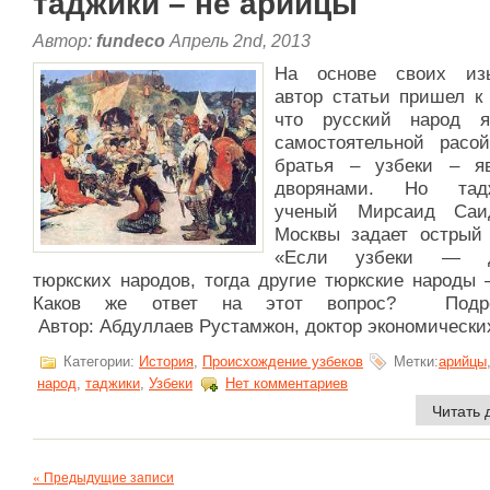
таджики – не арийцы
Автор:
fundeco
Апрель 2nd, 2013
На основе своих изы
автор статьи пришел к 
что русский народ я
самостоятельной расо
братья – узбеки – я
дворянами. Но тадж
ученый Мирсаид Саи
Москвы задает острый 
«Если узбеки — д
тюркских народов, тогда другие тюркские народы 
Каков же ответ на этот вопрос? Подр
Автор: Абдуллаев Рустамжон, доктор экономических 
Категории:
История
,
Происхождение узбеков
Метки:
арийцы
народ
,
таджики
,
Узбеки
Нет комментариев
Читать 
« Предыдущие записи