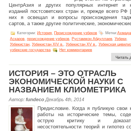
ЦентрАзия и других популярных интернет и 
изданий постсоветских стран и, прежде всего РФ [
них я освещал и вопросы происхождения тад
сартов, а также другие политические, экономические 
Категории:
История
,
Происхождение узбеков
Метки:
Ахмада
Аскаров
,
происхождение узбеков
,
Рустамжон Абдуллаев
,
Узбеки
,
Узбекистан
,
Узбекистан XIV в.
,
Узбекистан XV в.
,
Узбекская цивили
узбекские государства
Нет комментариев
Читать 
ИСТОРИЯ – ЭТО ОТРАСЛЬ
ЭКОНОМИЧЕСКОЙ НАУКИ С
НАЗВАНИЕМ КЛИОМЕТРИКА
Автор:
fundeco
Декабрь 4th, 2014
Предисловие. Когда я публикую свои 
работы на исторические темы, сод
острую критику и доказате
несостоятельности теорий и гипотез с