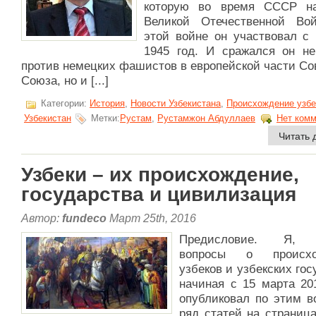
которую во время СССР н
Великой Отечественной Во
этой войне он участвовал с 
1945 год. И сражался он не
против немецких фашистов в европейской части Со
Союза, но и [...]
Категории:
История
,
Новости Узбекистана
,
Происхождение узбе
Узбекистан
Метки:
Рустам
,
Рустамжон Абдуллаев
Нет комм
Читать 
Узбеки – их происхождение,
государства и цивилизация
Автор:
fundeco
Март 25th, 2016
Предисловие. Я, 
вопросы о происхо
узбеков и узбекских гос
начиная с 15 марта 20
опубликовал по этим в
ряд статей на страниц