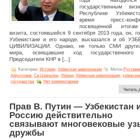
года находил
государственным ви
Республике Узбекис
время пресс-конфе
посвященной итогам
визита, состоявшейся 9 сентября 2013 года, он, г
Узбекистане и его народе, высказался и об УЗ
ЦИВИЛИЗАЦИИ. Однако, не только СМИ други
мира, освящавшие ход государственного 
Председателя КНР в [...]
Категории:
История
,
Узбекская цивилизация
Метки:
Рустамж
Абдуллаев
,
Си Цзиньпин
,
Узбеки
,
Узбекская цивилизация
,
узбекски
государства
Нет комментариев
Читать 
Прав В. Путин ― Узбекистан 
Россию действительно
связывают многовековые уз
дружбы