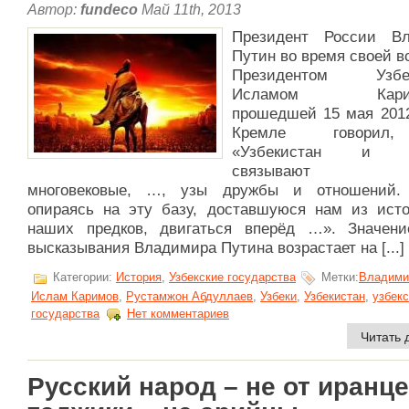
Автор:
fundeco
Май 11th, 2013
Президент России В
Путин во время своей в
Президентом Узбек
Исламом Карим
прошедшей 15 мая 2012
Кремле говорил
«Узбекистан и Р
связывают те
многовековые, …, узы дружбы и отношений.
опираясь на эту базу, доставшуюся нам из исто
наших предков, двигаться вперёд …». Значени
высказывания Владимира Путина возрастает на [...]
Категории:
История
,
Узбекские государства
Метки:
Владими
Ислам Каримов
,
Рустамжон Абдуллаев
,
Узбеки
,
Узбекистан
,
узбекс
государства
Нет комментариев
Читать 
Русский народ – не от иранце