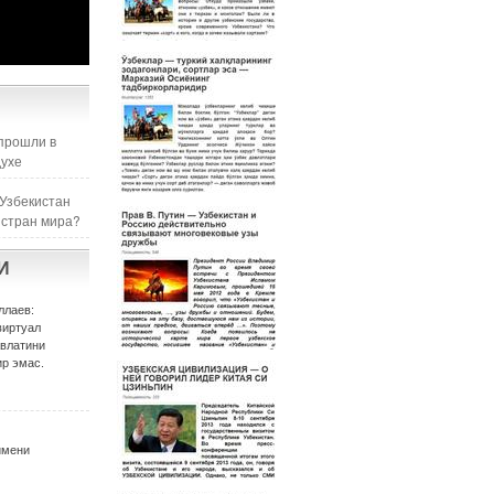
прошли в
духе
 Узбекистан
 стран мира?
И
ллаев:
виртуал
авлатини
р эмас.
имени