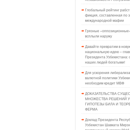
Глобальный рейтинг рабст
фикция, составленная по з
международной мафии
Грязные «оппозиционные»
всплыли наружу
Давайте превратим в нову
национальную идею – глав
Президента Узбекистана: 
наших людей богатыми!
Для ускорения либерализ
валютной политики Узбеки
необходим кредит МВФ
ДОКАЗАТЕЛЬСТВА СУЩЕ
МНОЖЕСТВА РЕШЕНИЙ 
ГИПОТЕЗЫ БИЛА И ТЕО
ФЕРМА
Доклад Президента Респу
Узбекистан Шавката Мирзи
посвященный итогам 2016 