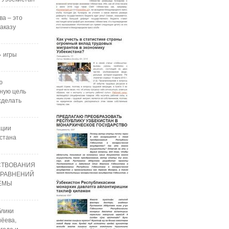
ва – это
аказу
 игры
ю
ную цель
сделать
ации
стана
СТВОВАНИЯ
УРАВНЕНИЙ
РЕМЫ
блики
ёева,
года и