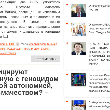
валяющих две книги узбекского
О происхождени
тора Шухрата Саламова
Рустам
rat Barlas), посвященные известным
тиям, связанным с армянами и их
накцутюн». В своих интервью
О заметке UPL 
 пытаясь защитить правительство
показал, каким 
няет армян и дашнаков в геноциде
Амир Темур в 20
 [...]
война
,
СНГ
Метки:
Азербайджан
,
геноцид
ДОКАЗАТЕЛЬСТ
СУЩЕСТВОВАН
мжон Абдуллаев
,
Турки
,
Турция
,
Узбеки
,
МНОЖЕСТВА Р
омментариев
УРАВНЕНИЙ Г
Читать далее »
БИЛА И ТЕОРЕ
ФЕРМА
ицируют
Российская Имп
нную с геноцидом
Российская Фед
являются русск
ой автономией,
государствами, 
смачеством? –
академик Р.Абду
Победа Китая на
абсолютной бед