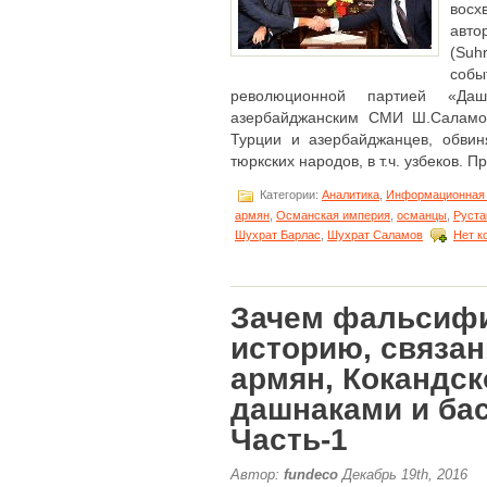
восх
ав
(Suh
собы
революционной партией «Даш
азербайджанским СМИ Ш.Саламов
Турции и азербайджанцев, обви
тюркских народов, в т.ч. узбеков. При
Категории:
Аналитика
,
Информационная 
армян
,
Османская империя
,
османцы
,
Руста
Шухрат Барлас
,
Шухрат Саламов
Нет к
Зачем фальсиф
историю, связа
армян, Кокандск
дашнаками и ба
Часть-1
Автор:
fundeco
Декабрь 19th, 2016