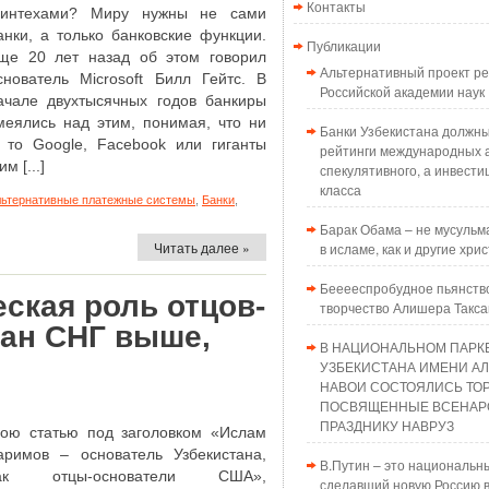
Контакты
интехами? Миру нужны не сами
анки, а только банковские функции.
Публикации
ще 20 лет назад об этом говорил
Альтернативный проект 
снователь Microsoft Билл Гейтс. В
Российской академии наук
ачале двухтысячных годов банкиры
меялись над этим, понимая, что ни
Банки Узбекистана должн
 то Google, Facebook или гиганты
рейтинги международных а
м [...]
спекулятивного, а инвести
класса
льтернативные платежные системы
,
Банки
,
Барак Обама – не мусульма
Читать далее »
в исламе, как и другие хри
Бееееспробудное пьянств
ская роль отцов-
творчество Алишера Такс
ран СНГ выше,
В НАЦИОНАЛЬНОМ ПАРК
УЗБЕКИСТАНА ИМЕНИ А
НАВОИ СОСТОЯЛИСЬ ТО
ПОСВЯЩЕННЫЕ ВСЕНАР
ПРАЗДНИКУ НАВРУЗ
ою статью под заголовком «Ислам
аримов – основатель Узбекистана,
В.Путин – это национальн
ак отцы-основатели США»,
сделавший новую Россию в