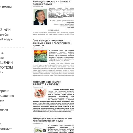
и имени
UZ: «ИИ
был бы
24 году»
ВА
ИЯ
ЕШЕНИЙ
ИПОТЕЗЫ
МЫ
ерия и
ерация не
ими
–
ллаев
д
ностью –