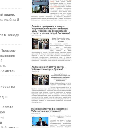
ый лидер,
еликой за 8
ов в Победу
 Премьер-
полнения
ий
чить
збекистан
зиёева на
у дню
Шавката
ном
7-й
ой
 Узбекистан