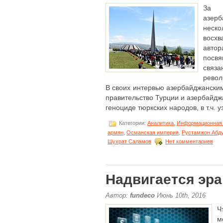
За 
азер
нес
восх
автор
посв
свя
револ
В своих интервью азербайджанск
правительство Турции и азербайдж
геноциде тюркских народов, в т.ч. уз
Категории:
Аналитика
,
Информационная 
армян
,
Османская империя
,
Рустамжон Абд
Шухрат Саламов
Нет комментариев
Надвигается эра
Автор:
fundeco
Июнь 10th, 2016
Ч
м