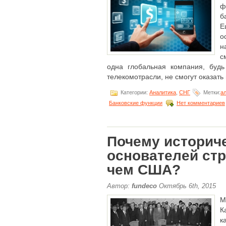
ф
б
Е
о
н
с
одна глобальная компания, будь
телекомотрасли, не смогут оказать и
Категории:
Аналитика
,
СНГ
Метки:
а
Банковские функции
Нет комментариев
Почему историче
основателей ст
чем США?
Автор:
fundeco
Октябрь 6th, 2015
М
К
к