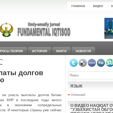
ГЛАВНАЯ
ВИДЕО
РОСЫ ТЕОРИИ
ИСТОРИЯ
КНИГИ
НОВОСТИ
Г
’
латы долгов
аю
ЯЗЫК
Узбекский
 ли участь выплаты долгов Китаю
тан КНР в последние годы много
ла в экономики сопредельных
О ВИДЕО HAQIQAT O
“УЗБЕКИСТАН ОБГ
рств. И некоторые страны уже сейчас