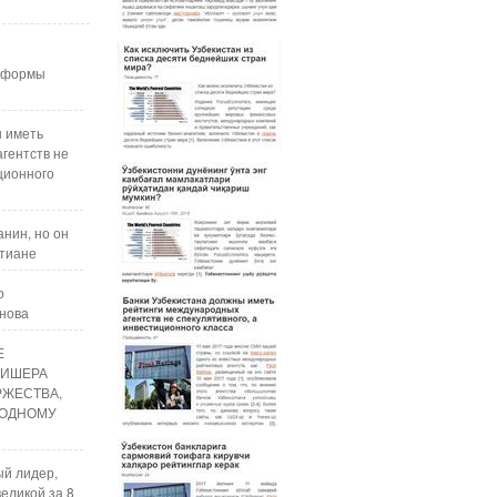
реформы
ы иметь
гентств не
ционного
нин, но он
стиане
о
анова
Е
ЛИШЕРА
РЖЕСТВА,
ОДНОМУ
ый лидер,
еликой за 8