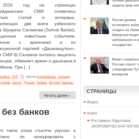
лучшее доказат
2016 год на страницах
защиты прав чел
байджанских СМИ появились
колько статей и интервью,
Россия должна
валяющих две книги узбекского
остановить войн
а Шухрата Саламова (Suhrat Barlas),
создать на Укра
Шведскую моде
ященные известным событиям,
нейтрального и 
занным с армянами и их
государства
юционной партией «Дашнакцутюн».
им СМИ Ш.Саламов пытаясь защитить
Может сложиться
анцев, обвиняет армян и дашнаков в
Россию спасет т
беков. При [...]
утверждение Пу
монархом
война
,
СНГ
Метки:
Азербайжан
,
геноцид
уллаев
,
сарты
,
Турция
,
Узбеки
,
Шухрат Барлас
,
СТРАНИЦЫ
Читать далее »
Видео
 без банков
Книги
Рустамжон Абдуллаев.
ЭКОНОМИЧЕСКАЯ ЛОГИКА
то такое атака «тысячи укусов» и
ожно ли конкурировать с