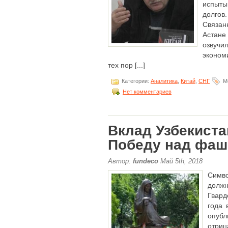
испыты
долгов
Связан
Астане
озвуч
эконом
тех пор [...]
Категории:
Аналитика
,
Китай
,
СНГ
Ме
Нет комментариев
Вклад Узбекиста
Победу над фа
Автор:
fundeco
Май 5th, 2018
Симв
долж
Гвард
года 
опуб
отр