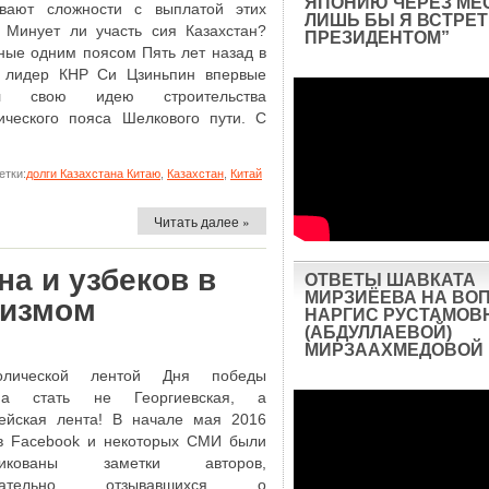
ЯПОНИЮ ЧЕРЕЗ МЕ
вают сложности с выплатой этих
ЛИШЬ БЫ Я ВСТРЕТ
. Минует ли участь сия Казахстан?
ПРЕЗИДЕНТОМ”
ные одним поясом Пять лет назад в
 лидер КНР Си Цзиньпин впервые
ил свою идею строительства
ического пояса Шелкового пути. С
тки:
долги Казахстана Китаю
,
Казахстан
,
Китай
Читать далее »
на и узбеков в
ОТВЕТЫ ШАВКАТА
МИРЗИЁЕВА НА ВО
шизмом
НАРГИС РУСТАМОВ
(АБДУЛЛАЕВОЙ)
МИРЗААХМЕДОВОЙ
олической лентой Дня победы
на стать не Георгиевская, а
ейская лента! В начале мая 2016
в Facebook и некоторых СМИ были
ликованы заметки авторов,
ицательно отзывавшихся о