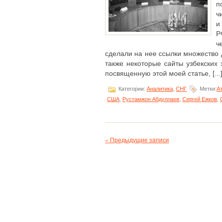
п
ч
и
Р
ч
сделали на нее ссылки множество д
также некоторые сайты узбекских
посвященную этой моей статье, [...
Категории:
Аналитика
,
СНГ
Метки:
А
США
,
Рустамжон Абдуллаев
,
Сергей Ежков
,
« Предыдущие записи