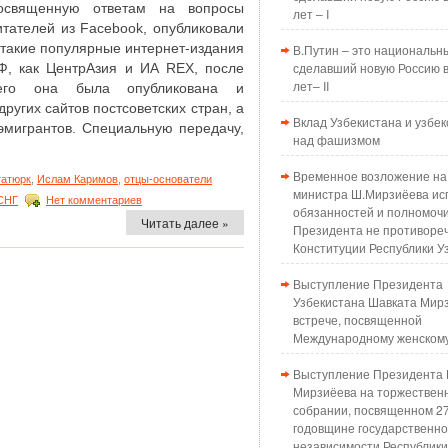
освященную ответам на вопросы
лет – I
итателей из Facebook, опубликовали
 такие популярные интернет-издания
В.Путин – это национальн
сделавший новую Россию в
Ф, как ЦентрАзия и ИА REX, после
лет– II
его она была опубликована и
ругих сайтов постсоветских стран, а
Вклад Узбекистана и узбек
 эмигрантов. Специальную передачу,
над фашизмом
]
Временное возложение на
татюрк
,
Ислам Каримов
,
отцы-основатели
министра Ш.Мирзиёева ис
СНГ
Нет комментариев
обязанностей и полномоч
Читать далее »
Президента не противоре
Конституции Республики У
Выступление Президента
Узбекистана Шавката Мир
встрече, посвященной
Международному женском
Выступление Президента 
Мирзиёева на торжествен
собрании, посвященном 2
годовщине государственн
независимости Республики