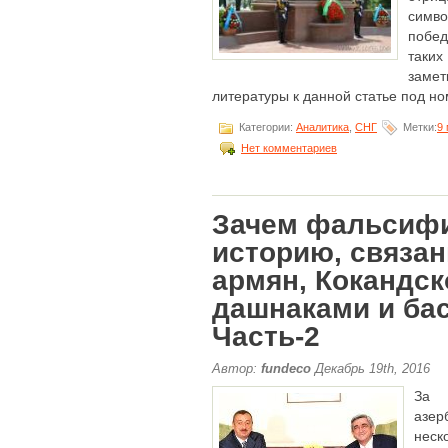
симво
побед
таких
заме
литературы к данной статье под номе
Категории:
Аналитика
,
СНГ
Метки:
9
Нет комментариев
Зачем фальсиф
историю, связа
армян, Кокандск
дашнаками и ба
Часть-2
Автор:
fundeco
Декабрь 19th, 2016
За
азе
нес