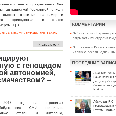
лической ленте празднования Дня
ы над нацисткой Германией. К числу
 заметок относиться, например, и
тка, приведенная в списке
КОММЕНТАРИИ
ром [1]. Я [...]
Sardor к записи
Переговоры 
 мая
,
День памяти и почестей
,
День Победы
открытом и конструктивном 
Читать далее »
Shox к записи
Как исключить
из списка десяти беднейших
ицируют
ПОСЛЕДНИЕ ЗАПИС
нную с геноцидом
ой автономией,
Академик Р.Абду
Вахоб бобонинг 
смачеством? –
дастури ўзбек д
бошқаришга қоди
Исботи
Абдуллаев Р. О
 2016 год на страницах
происхождении 
рбайджанских СМИ появились
Рустам. Часть 2
колько статей и интервью,