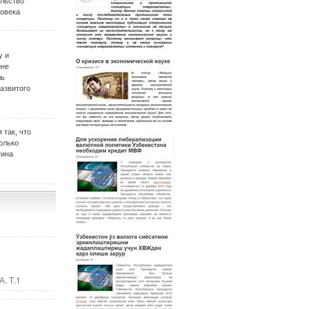
ельство
овека
у и
ине
ль
развитого
 так, что
олько
тина
. Т.1