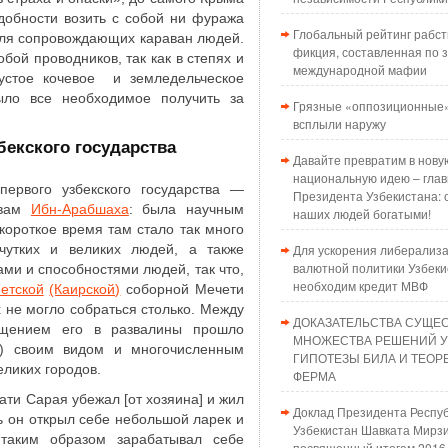
добности возить с собой ни фуража
Глобальный рейтинг рабст
для сопровождающих караван людей.
фикция, составленная по з
обой проводников, так как в степях и
международной мафии
густое кочевое и земледельческое
ыло все необходимое получить за
Грязные «оппозиционные»
всплыли наружу
бекского государства
Давайте превратим в нову
национальную идею – глав
ервого узбекского государства ―
Президента Узбекистана: 
овам
Ибн-Арабшаха
: была научным
наших людей богатыми!
 короткое время там стало так много
 чутких и великих людей, а также
Для ускорения либерализ
валютной политики Узбеки
ми и способностями людей, так что,
необходим кредит МВФ
етской
(Каирской)
соборной Мечети
 не могло собраться столько. Между
ДОКАЗАТЕЛЬСТВА СУЩЕ
ащением его в развалины прошло
МНОЖЕСТВА РЕШЕНИЙ 
й) своим видом и многочисленным
ГИПОТЕЗЫ БИЛА И ТЕО
ликих городов.
ФЕРМА
нати Сарая убежал [от хозяина] и жил
Доклад Президента Респу
ь он открыл себе небольшой ларек и
Узбекистан Шавката Мирзи
таким образом зарабатывал себе
посвященный итогам 2016 