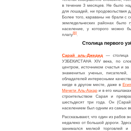
в течение 3 месяцев. Не было на
для лошадей, ни продовольствия 
Более того, караваны не брали с с
земледельческих районах было 
население, у которого можно б
[8]
плату
.
Столица первого уз
Сарай аль-Джедид
― столица п
УЗБЕКИСТАНА XIV века, по сл
центром, источником счастья и за
знаменитых ученых, писателей,
обладателей интересными качества
нигде в другом месте, даже в
Егип
Мечети Аль-Азхар
и в его кишлаках
строительством Сарая и превр
шестьдесят три года. Он (Сара
населением был одним из самых ве
Рассказывают, что один из рабов з
недалеко от большой дороги. Здес
занимался мелкой торговлей и 