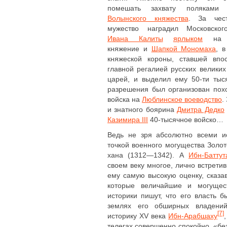
помешать захвату полякам
Волынского княжества
. За чес
мужество наградил Московског
Ивана Калиты
ярлыком
на в
княжение и
Шапкой Мономаха
, в
княжеской короны, ставшей впос
главной регалией русских великих
царей, и выделил ему 50-ти тыс
разрешения был организован похо
войска на
Люблинское воеводство
.
и знатного боярина
Дмитра Дедко
Казимира III
40-тысячное войско…
Ведь не зря абсолютно всеми и
точкой военного могущества Золо
хана (1312—1342). А
Ибн-Баттут
своем веку многое, лично встретив
ему самую высокую оценку, сказав
которые величайшие и могущес
историки пишут, что его власть 
землях его обширных владений
[7]
историку XV века
Ибн-Арабшаху
телегах совершенно спокойно, «бе