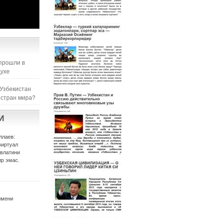
прошли в
духе
 Узбекистан
 стран мира?
И
ллаев:
виртуал
авлатини
р эмас.
имени