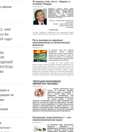
и имени
UZ: «ИИ
был бы
24 году»
ВА
ИЯ
ЕШЕНИЙ
ИПОТЕЗЫ
МЫ
ерия и
ерация не
ими
–
ллаев
д
ностью –