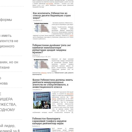
реформы
ы иметь
гентств не
ционного
нин, но он
стиане
о
анова
Е
ЛИШЕРА
РЖЕСТВА,
ОДНОМУ
ый лидер,
еликой за 8