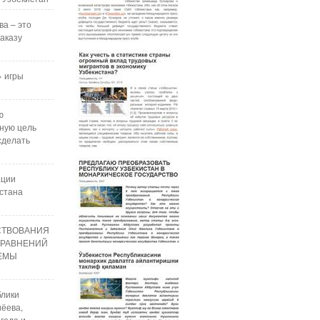
ва – это
аказу
 игры
ю
ную цель
сделать
ации
стана
СТВОВАНИЯ
УРАВНЕНИЙ
РЕМЫ
блики
ёева,
года и