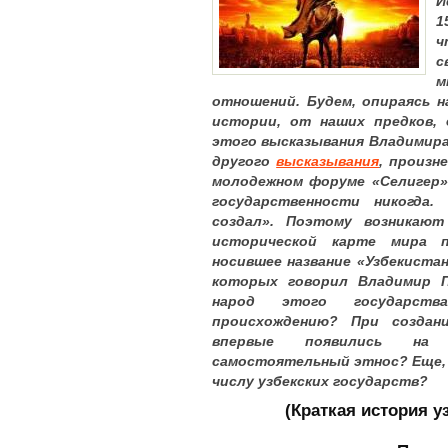
И
1
ч
м
отношений. Будем, опираясь н
истории, от наших предков, 
этого высказывания Владимира
другого
высказывания
, произн
молодежном форуме «Селигер»
государственности никогда.
создал
». Поэтому возникают
исторической карте мира пе
носившее название «Узбекиста
которых говорил Владимир 
народ этого государств
происхождению? При создани
впервые появились на 
самостоятельный этнос? Еще, 
числу узбекских государств?
(Краткая история у