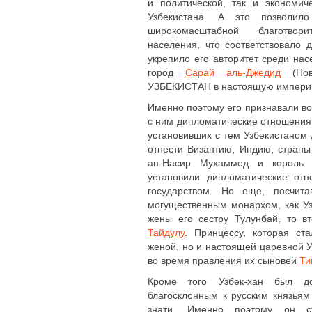
и политической, так и экономи
Узбекистана. А это позволил
широкомасштабной благотвор
населения, что соответствовало 
укрепило его авторитет среди на
город
Сарай аль-Джедид
(Нов
УЗБЕКИСТАН в настоящую импер
Именно поэтому его признавали во
с ним дипломатические отношения 
установивших с тем Узбекистаном
отнести Византию, Индию, страны
ан-Насир Мухаммед и король В
установили дипломатические от
государством. Но еще, посчита
могущественным монархом, как Уз
жены его сестру Тулунбай, то 
Тайдулу
. Принцессу, которая ст
женой, но и настоящей царевной У
во время правления их сыновей
Ти
Кроме того Узбек-хан был до
благосклонным к русским князьям
знати. Именно поэтому он с