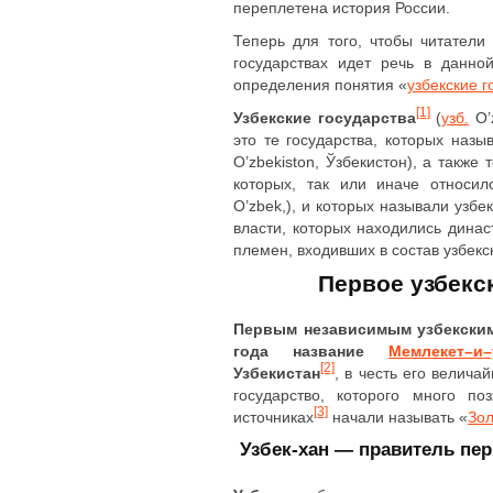
переплетена история России.
Теперь для того, чтобы читатели
государствах идет речь в данно
определения понятия «
узбекские г
[1]
Узбекские государства
(
узб.
O’z
это те государства, которых назы
O’zbekiston, Ўзбекистон), а также
которых, так или иначе относил
O’zbek,), и которых называли узбек
власти, которых находились динас
племен, входивших в состав узбекс
Первое узбекс
Первым независимым узбекским
года название
Мемлекет–и–
[2]
Узбекистан
, в честь его велич
государство, которого много п
[3]
источниках
начали называть «
Зо
Узбек-хан ― правитель пер