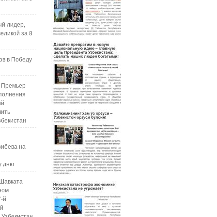
ый лидер,
еликой за 8
ов в Победу
 Премьер-
полнения
ий
чить
збекистан
зиёева на
у дню
Шавката
ном
7-й
ой
 Узбекистан