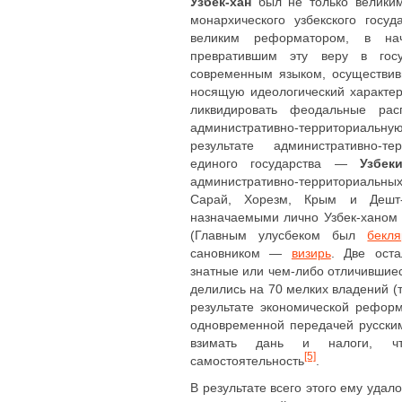
Узбек-хан
был не только великим
монархического узбекского госуд
великим реформатором, в нач
превратившим эту веру в госу
современным языком, осуществи
носящую идеологический характер
ликвидировать феодальные рас
административно-территориальну
результате административно-т
единого государства ―
Узбек
административно-территориальны
Сарай, Хорезм, Крым и Дешт-и
назначаемыми лично Узбек-ханом
(Главным улусбеком был
бекля
сановником —
визирь
. Две ост
знатные или чем-либо отличившие
делились на 70 мелких владений (т
результате экономической рефо
одновременной передачей русски
взимать дань и налоги, чт
[5]
самостоятельность
.
В результате всего этого ему удал