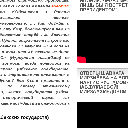
сламом Каримовым, прошедшей
ЯПОНИЮ ЧЕРЕЗ МЕ
ЛИШЬ БЫ Я ВСТРЕТ
5 мая 2012 года в Кремле
говорил
,
ПРЕЗИДЕНТОМ”
то «Узбекистан и Россию
связывают тесные,
ноговековые, …, узы дружбы и
а эту базу, доставшуюся нам из
двигаться вперёд …». Значение
 Путина возрастает на фоне его
есенного 29 августа 2014 года на
 о том, что «
У казахов не было
 Он (Нурсултан Назарбаев) ее
 вопросы: когда появилось на
рвое узбекское государство,
ОТВЕТЫ ШАВКАТА
н» и строившее те отношения, о
МИРЗИЁЕВА НА ВО
Путин? Кем были правители и
НАРГИС РУСТАМОВ
а по своему этническому
(АБДУЛЛАЕВОЙ)
МИРЗААХМЕДОВОЙ
и, какого государства узбеки
исторической сцене, как
какие государства относились к
збекских государств)