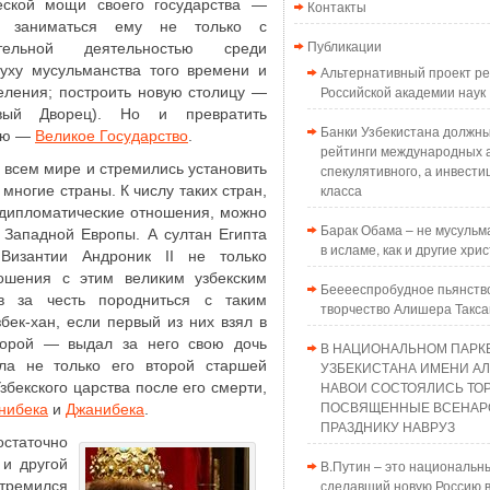
ческой мощи своего государства ―
Контакты
о заниматься ему не только с
Публикации
ительной деятельностью среди
духу мусульманства того времени и
Альтернативный проект 
Российской академии наук
селения; построить новую столицу —
ый Дворец). Но и превратить
Банки Узбекистана должн
ию —
Великое Государство
.
рейтинги международных а
 всем мире и стремились установить
спекулятивного, а инвести
класса
многие страны. К числу таких стран,
 дипломатические отношения, можно
Барак Обама – не мусульма
 Западной Европы. А султан Египта
в исламе, как и другие хри
изантии Андроник II не только
ношения с этим великим узбекским
Бееееспробудное пьянств
в за честь породниться с таким
творчество Алишера Такс
бек-хан, если первый из них взял в
второй — выдал за него свою дочь
В НАЦИОНАЛЬНОМ ПАРК
ала не только его второй старшей
УЗБЕКИСТАНА ИМЕНИ А
НАВОИ СОСТОЯЛИСЬ ТО
збекского царства после его смерти,
ПОСВЯЩЕННЫЕ ВСЕНАР
нибека
и
Джанибека
.
ПРАЗДНИКУ НАВРУЗ
статочно
 и другой
В.Путин – это национальн
сделавший новую Россию в
тремился