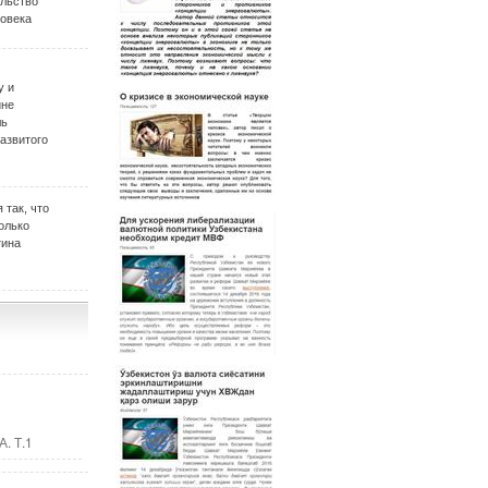
ельство
овека
у и
ине
ль
развитого
 так, что
олько
тина
. Т.1