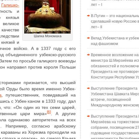
лет – I
и
Галицко-
тность и
В.Путин – это национальн
о князья
сделавший новую Россию в
еликое
лет– II
 качестве
ледствии
Шапка Мономаха
Вклад Узбекистана и узбек
 князей и
над фашизмом
ячное войско. А в 1337 году с его
Временное возложение на
д объединенного узбекско-русского
министра Ш.Мирзиёева ис
 Затем по просьбе галицкого воеводы
обязанностей и полномоч
он направил против короля Польши
Президента не противоре
Конституции Республики У
сториками признается, что высшей
Выступление Президента
той Орды было время именно Узбек-
Узбекистана Шавката Мир
а
, путешественник, повидавший на
встрече, посвященной
шись с Узбек-ханом в 1333 году, дал
Международному женском
, что: «Он один из тех семи царей,
[6]
твенные цари мира»
. А другие
Выступление Президента 
была одинаково авторитетна на всех
Мирзиёева на торжествен
. Например, согласно арабскому
собрании, посвященном 2
, караваны из Хорезма проходили на
годовщине государственн
независимости Республики
з страха и опаски», до самого Крыма