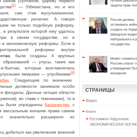
 ханом (султаном, царем) первого
лучшее доказат
[1]
защиты прав чел
арства
― Узбекистана, но и его
але, сам став мусульманином,
дарственную религию. А говоря
Россия должна
вшим не только подобную реформу,
остановить войн
создать на Укра
, в результате которой ему удалось
Шведскую моде
при в своем государстве, но и
нейтрального и 
ю и экономическую реформы. Если в
государства
ерриториальной реформы внутри
истан
, были созданы 4 крупных
Может сложиться
х образований — улусы, такие как
Россию спасет т
-Кыпчак, которые возглавлялись
утверждение Пу
[4]
монархом
 улусными эмирами — улусбеками
рбек
. Следующим по значению
альные должности занимали особо
СТРАНИЦЫ
ся феодалы. Данные четыре области
уменов), во главе с темниками), то в
Видео
рмы были упразднены
баскачества
, с
м вассальным князьям права самим
Книги
о значительно расширило их
Рустамжон Абдуллаев.
ЭКОНОМИЧЕСКАЯ ЛОГИКА
ось добиться как увеличения военной