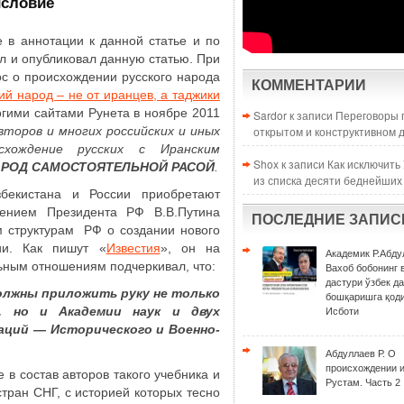
словие
 в аннотации к данной статье и по
л и опубликовал данную статью. При
рос о происхождении русского народа
КОММЕНТАРИИ
ий народ – не от иранцев, а таджики
огими сайтами Рунета в ноябре 2011
Sardor к записи
Переговоры 
второв и многих российских и иных
открытом и конструктивном 
схождение русских с Иранским
Shox к записи
Как исключить
АРОД САМОСТОЯТЕЛЬНОЙ РАСОЙ
.
из списка десяти беднейших
бекистана и России приобретают
чением Президента РФ В.В.Путина
ПОСЛЕДНИЕ ЗАПИС
м структурам РФ о создании нового
ии. Как пишут «
Известия
», он на
Академик Р.Абду
ьным отношениям подчеркивал, что:
Вахоб бобонинг 
дастури ўзбек д
олжны приложить руку не только
бошқаришга қоди
, но и Академии наук и двух
Исботи
аций — Исторического и Военно-
Абдуллаев Р. О
происхождении 
в состав авторов такого учебника и
Рустам. Часть 2
стран СНГ, с историей которых тесно