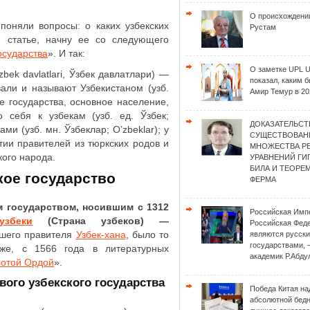
О происхождени
 поняли вопросы: о каких узбекских
Рустам
й статье, начну ее со следующего
осударства
». И так:
О заметке UPL 
bek davlatlari, Ўзбек давлатлари) ―
показал, каким 
вали и называют Узбекистаном (узб.
Амир Темур в 20
 те государства, основное население,
о себя к узбекам (узб. ед. Ўзбек;
ДОКАЗАТЕЛЬСТ
ами (узб. мн. Ўзбеклар; O’zbeklar); у
СУЩЕСТВОВАН
тии правителей из тюркских родов и
МНОЖЕСТВА Р
кого народа.
УРАВНЕНИЙ Г
БИЛА И ТЕОРЕ
кое государство
ФЕРМА
 государством, носившим с 1312
Российская Имп
узбеки
(Страна узбеков) ―
Российская Фед
айшего правителя
Узбек-хана
, было то
являются русск
государствами, 
озже, с 1566 года в литературных
академик Р.Абду
лотой Ордой
».
вого узбекского государства
Победа Китая на
абсолютной бед