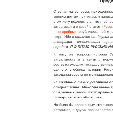
Преди
Отвечая на вопросы, приведенные
многим другим причинам, я написа
этом хочу подчеркнуть, что я воп
затрагивал и в своей статье «
Русск
– не арийцы
», опубликованной мн
года. Ибо
в отличие от других а
историков, связывающих прои
народом,
Я СЧИТАЮ РУССКИЙ Н
К тому же вопросы истории Уз
актуальность и в связи с пору
соответствующим государственны
единого учебника истории Росс
заседании совета по межнационал
«
К созданию таких учебников д
специалисты Минобразования
старейших российских организ
исторического обществ
».
Но было бы правильным включение 
историков, и других специалистов 