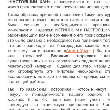
«
НАСТОЯЩИЙ ХАН
», в зависимости от того, в 
какого предложения это словосочетание используетс
Таким образом, причиной присвоения Тимучину ку
монгольских племен тюркского титула «Чингисхан»
было связано с необходимостью признан
монгольским лидером: ИСТИННЫМ и НАСТОЯЩИМ
рассеивающим всякие сомнения о его происхожден
это было связано с необходимостью признания тог
что он происходит из благородных кровей, кот
тюркскому так и называли «
Алтин Уруғ
» («Золот
или государей
Великих тюркских кага
существовавших на тех территориях задолго до по
Монгольской империи. Однако для того, чтобы д
или опровергнуть эти гипотезы необходимы от
исследования, которые не являются предметом и
настоящей работы.
Так, что казахским «историкам», которые несут
чепуху о принадлежности нашего родного Т
казахам, было бы полезным (если учесть, 
претендуют на этническую принадлежность Чин
им), заняться историографией именно этого воп