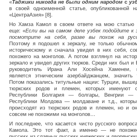
«
Таджики никогда не были одним народом
с
уз
в своей одноименной статье, опубликованной н
«ЦентраАзия» [8].
Но Хамза Камол в своем ответе на мою статью 
еще: «
Если вы на самом деле узбек подойдите к з
посмотрите на себя, разве вы похож на русс
Поэтому я подошел к зеркалу, не только обычном
историческому и сначала увидел в них себя, со
похожего на монголов. А потом взглянул на истор
зеркало и увидел других тюрков. Среди них был и
руководитель Ирана Али Хосейна Хаменеи, 
является этническим азербайджанцем, значить 
Потом показались титульные нации: Турции, выше
тюркских родов и племен, которых именуют о
Республики Болгария — болгары, Венгрии — 
Республики Молдова — молдаване и т.д., которы
происходят из тюркских родов и племен, но и о
совсем не похожими на монголов…
И последнее, что касается чисто русского вопрос
Камола. Это тот факт, а именно — не похоже
русских из славных русских княжеских и дворянски