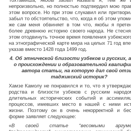
Тохтамиша, якобы забыл назвать я, тем же 
непроизвольно, но полностью подтвердил мою прав
этом вопросе. Но при этом слукавил или притвори
забыл то обстоятельство, что, когда я об этом упом
же сам меня обвиняет в том что, якобы я прете
более древнюю историю своего народа. Не стесня
этом отодвинуть точное время появления узбекског
на этнографической карте мира на целых 71 год впер
указав вместо 1428 года 1499 год.
4. Об этнической близости узбеков и русских, 
о происхождении и образовательной квалифи
автора статьи, на которую
дал свой отз
таджикский историк?
Хамзе Камолу не понравился и то, что я утвержда
родства и близости узбеков с русским народо
длительных исторических событий и ассимиля
процессов, имевших место в нашей с ними ис
жизни. Поэтому он в очень некорректной и бес
форме заявляет следующее:
«
В своей статье “весомыми аргумен