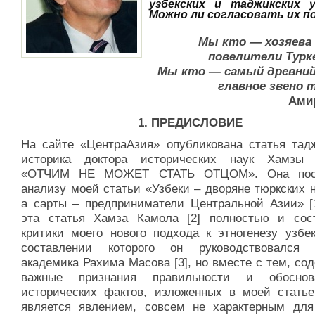
узбекских и таджикских 
Можно ли согласовать их п
Мы кто — хозяева 
повелители Турк
Мы кто — самый древний
главное звено 
Ами
1. ПРЕДИСЛОВИЕ
На сайте «ЦентраАзия» опубликована статья тадж
историка доктора исторических наук Хамзы
«ОТЧИМ НЕ МОЖЕТ СТАТЬ ОТЦОМ». Она пос
анализу моей статьи «Узбеки – дворяне тюркских 
а сарты – предприниматели Центральной Азии» [1
эта статья Хамза Камола [2] полностью и сос
критики моего нового подхода к этногенезу узбек
составлении которого он руководствовался 
академика Рахима Масова [3], но вместе с тем, со
важные признания правильности и обоснова
исторических фактов, изложенных в моей статье
является явлением, совсем не характерным для