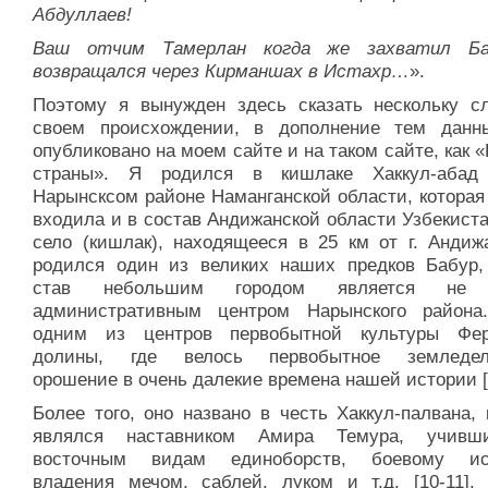
Абдуллаев!
Ваш отчим Тамерлан когда же захватил Ба
возвращался через Кирманшах в Истахр…
».
Поэтому я вынужден здесь сказать нескольку с
своем происхождении, в дополнение тем данн
опубликовано на моем сайте и на таком сайте, как 
страны». Я родился в кишлаке Хаккул-абад
Нарынсксом районе Наманганской области, которая
входила и в состав Андижанской области Узбекист
село (кишлак), находящееся в 25 км от г. Андижа
родился один из великих наших предков Бабур,
став небольшим городом является не 
административным центром Нарынского район
одним из центров первобытной культуры Фер
долины, где велось первобытное земледель
орошение в очень далекие времена нашей истории [
Более того, оно названо в честь Хаккул-палвана,
являлся наставником Амира Темура, учивш
восточным видам единоборств, боевому иск
владения мечом, саблей, луком и т.д. [10-11].