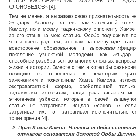
статье «ИСТОРИЧЕСКИЙ ЗООПАРК ОТ ТАДЖ
СЛОНОВЕДОВ» [4].
Тем не менее, я выражаю свою признательность не
Эльдару Асанову за его замечательный отве
Камолу, но и моему таджикскому оппоненту Хамзе
за его отзыв на мою статью. Особо подчеркнув пр
что я очень рад тем, что нам на смену идет тако
всесторонне образованное и высококвалифицир
поколение узбекской молодежи, как Эльдар 
способное разобраться во многих сложных вопроса
жизни и истории. Вместе с тем я хотел бы разъясн
позицию по отношению к некоторым крити
замечаниям и пожеланиям Хамзы Камола, излож
экстравагантной форме, свойственной толь
таджикским историкам, когда речь касается ис
этногенеза узбеков, которые в своей вышеупо
статье не затрагивал Эльдар Асанов. А ес
затрагивал их, то затрагивал исключительно с
точки зрения [4].
2. Прав Хамза Камол: Чингисхан действитель
отчимом
основателя Золотой Орды Джучи-