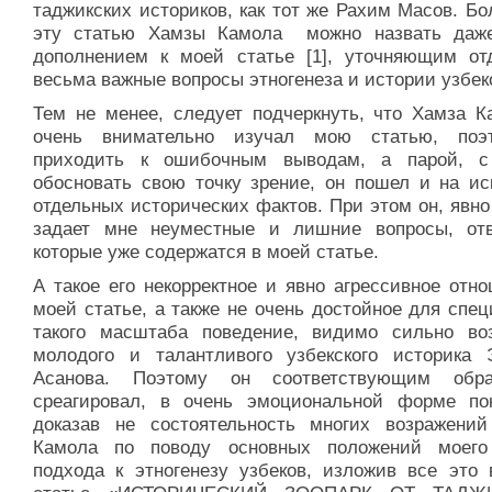
таджикских историков, как тот же Рахим Масов. Бо
эту статью Хамзы Камола можно назвать даж
дополнением к моей статье [1], уточняющим от
весьма важные вопросы этногенеза и истории узбек
Тем не менее, следует подчеркнуть, что Хамза К
очень внимательно изучал мою статью, поэ
приходить к ошибочным выводам, а парой, 
обосновать свою точку зрение, он пошел и на ис
отдельных исторических фактов. При этом он, явно
задает мне неуместные и лишние вопросы, от
которые уже содержатся в моей статье.
А такое его некорректное и явно агрессивное отн
моей статье, а также не очень достойное для спе
такого масштаба поведение, видимо сильно во
молодого и талантливого узбекского историка 
Асанова. Поэтому он соответствующим обр
среагировал, в очень эмоциональной форме по
доказав не состоятельность многих возражени
Камола по поводу основных положений моего
подхода к этногенезу узбеков, изложив все это 