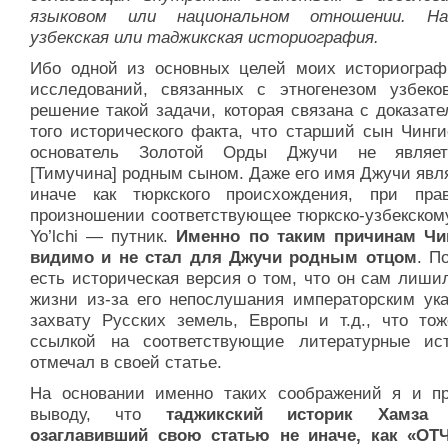
языковом или национальном отношении. Нап
узбекская или таджикская историография.
Ибо одной из основных целей моих историограф
исследований, связанных с этногенезом узбеко
решение такой задачи, которая связана с доказат
того исторического факта, что старший сын Чинги
основатель Золотой Орды Джучи не являет
[Тимучина] родным сыном. Даже его имя Джучи явл
иначе как тюркского происхождения, при пра
произношении соответствующее тюркско-узбекском
Yo’lchi — путник.
Именно по таким причинам Чи
видимо и не стал для Джучи родным отцом
. П
есть историческая версия о том, что он сам лиши
жизни из-за его непослушания императорским ука
захвату Русских земель, Европы и т.д., что тож
ссылкой на соответствующие литературные ист
отмечал в своей статье.
На основании именно таких соображений я и п
выводу, что
таджикский историк Хамза 
озаглавивший свою статью не иначе, как «О