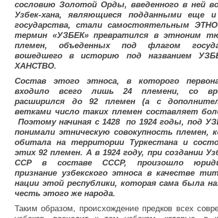
сословию Золотой Орды, введенного в ней в
Узбек-хана, являющиеся подданными еще и
государства, стали самостоятельным ЭТНО
термин «УЗБЕК» превратился в этноним тю
племен, объеденных под флагом госуда
вошедшего в историю под названием УЗБ
ХАНСТВО.
Состав этого этноса, в которого первона
входило всего лишь 24 племени, со вр
расширился до 92 племен (а с дополните
ветками число таких племен составляет боле
Поэтому начиная с 1428 по 1924 годы, под У
понимали этническую совокупность племен, 
обитала на территории Туркестана и состо
этих 92 племен. А в 1924 году, при создании Уз
ССР в составе СССР, произошло юриди
признание узбекского этноса в качестве ти
нации этой республики, которая сама была на
честь этого же народа.
Таким образом, происхождение предков всех совр