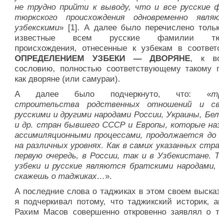
не трудно прийти к выводу, что и все русские 
тюркского происхождения одновременно явл
узбекскими
» [1]. А далее было перечислено толь
известные всем русские фамилии тюр
происхождения, отнесенные к узбекам в соответ
ОПРЕДЕЛЕНИЕМ УЗБЕКИ — ДВОРЯНЕ
, к в
сословию, полностью соответствующему такому 
как дворяне (или самураи).
А далее было подчеркнуто, что: «
т
строительства родственных отношений и св
русскими и другими народами России, Украины, Бе
и др. стран бывшего СССР и Европы, которые н
ассимиляционными процессами, продолжается до 
на различных уровнях. Как в самих указанных стра
первую очередь, в России, так и в Узбекистане. 
узбеки и русские являются братскими народами, 
скажешь о таджиках…
».
А последние слова о таджиках в этом своем выска
я подчеркивал потому, что таджикский историк, а
Рахим Масов совершенно откровенно заявлял о т