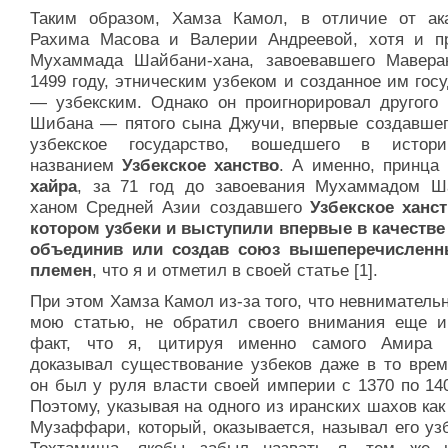
Таким образом, Хамза Камол, в отличие от ак
Рахима Масова и Валерии Андреевой, хотя и п
Мухаммада Шайбани-хана, завоевавшего Мавера
1499 году, этническим узбеком и созданное им гос
— узбекским. Однако он проигнорировал другого 
Шибана — пятого сына Джучи, впервые создавшег
узбекское государство, вошедшего в истор
названием
Узбекское ханство
. А именно, принца
хайра
, за 71 год до завоевания Мухаммадом Ш
ханом Средней Азии создавшего
Узбекское ханст
котором узбеки и выступили впервые в качестве 
объединив или создав союз вышеперечисленн
племен
, что я и отметил в своей статье [1].
При этом Хамза Камол из-за того, что невниматель
мою статью, не обратил своего внимания еще и
факт, что я, цитируя именно самого Амира 
доказывал существование узбеков даже в то время
он был у руля власти своей империи с 1370 по 14
Поэтому, указывая на одного из иранских шахов ка
Музаффари, который, оказывается, называл его уз