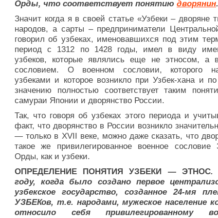
Орды, что соответствует понятию
дворянин
Значит когда я в своей статье «Узбеки – дворяне 
народов, а сарты – предприниматели Центрально
говорил об узбеках, именовавшихся под этим тер
период с 1312 по 1428 годы, имел в виду име
узбеков, которые являлись еще не этносом, а 
сословием. О военном сословии, которого н
узбеками и которое возникло при Узбек-хана и по
значению полностью соответствует таким поняти
самураи Японии и дворянство России.
Так, что говоря об узбеках этого периода и учиты
факт, что дворянство в России возникло значитель
— только в XVII веке, можно даже сказать, что дво
такое же привилегированное военное сословие 
Орды, как и узбеки.
ОПРЕДЕЛЕНИЕ ПОНЯТИЯ УЗБЕКИ — ЭТНОС
.
году, когда было создано первое централиз
узбекское государство, созданное 24-мя пл
УЗБЕКов, т.е. народами, мужеское население 
относило себя привилегированному во