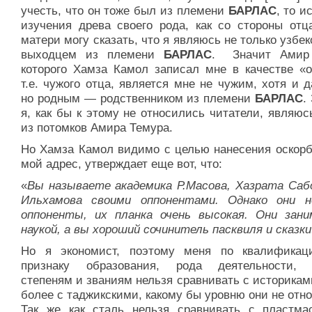
учесть, что он тоже был из племени
БАРЛАС
, то и
изучения древа своего рода, как со стороны отца
матери могу сказать, что я являюсь не только узбек
выходцем из племени
БАРЛАС
. Значит Амир
которого Хамза Камол записал мне в качестве «о
т.е. чужого отца, является мне не чужим, хотя и 
но родным — родственником из племени
БАРЛАС
.
я, как бы к этому не относились читатели, являю
из потомков Амира Темура.
Но Хамза Камол видимо с целью нанесения оскорб
мой адрес, утверждает еще вот, что:
«
Вы называете академика Р.Масова, Хазрата Сабо
Ильхамова своими оппонентами. Однако они 
оппоненты, их планка очень высокая. Они зан
наукой, а вы хороший сочинитель пасквиля и сказки
Но я экономист, поэтому меня по квалификац
признаку образования, рода деятельности,
степеням и званиям нельзя сравнивать с историкам
более с таджикскими, какому бы уровню они не отн
Так же как сталь нельзя сравнивать с пластма