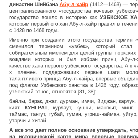
династии Шийбана
Абу-л-хайр
(1412—1468) — пер
централизованного «государства кочевых узбеков»
государство вошло в историю как
УЗБКСКОЕ Х
которым первый его хан Абу-л-хайр правил в течени
с 1428 по 1468 годы.
Именно при создании этого государства термин «
сменился термином «узбек», который стал
собирательным именем для целой группы тюркских 
вождями которых и был избран принц Абу-л-
качестве хана первого узбекского государства. А к ч
х племен, поддержавших первые шаги моло
талантливого принца Абу-л-хайра, впервые объеди
под флагом Узбекского ханства в 1428 году, обра
узбекский этнос, относятся [31, 38]:
байлы, барак, джат, дурман, имчи, йиджан, карлук, 
кият,
КУНГРАТ
, курлаут, кушчи, мангкыт, минг, 
таймас, тангут, тубай, туман, угриш-найман, уйгур
утарчи и хитай.
А все это дает полное основание утверждать, что
на исторической карте мира впервые появил