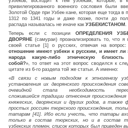
узбеков, восходит к тем узбекам, которые, в к
привилегированного военного сословия были вв
Золотой Орде при Узбек-хане, которая еще тогда в 
1312 по 1341 годы и даже позже, почти до пол
распада называлась не иначе как
УЗБЕКИСТАНОМ
.
Теперь если с позиции
ОПРЕДЕЛЕНИЯ УЗ
ДВОРЯНЕ
(самураи) проанализировать то, что я 
своей статье [1] о русских, отвечая на вопрос:
отношение имеют узбеки к русским, и имеет ли 
народа какую-либо этническую близость
собой?
», то ответ на этот вопрос сводился к сл
цитате из 6-го раздела той же статьи. А именно:
«
В связи с новым подходом к этногенезу уз
установления их дворянского происхождения сов
очевидной стала необходимость перес
сложившейся традиции отнесения происхождения 
княжеских, дворянских и других родов, а также 
простых россиян тюркского происхождения, толь
татарам [41]. Ибо если учесть, что татары вх
только в состав тюркских, но и в состав т
узбекских племен, список которых был приведен в