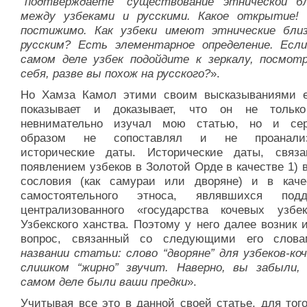
“подтверждаете” существование этнической б
между узбеками и русскими. Какое открытие!
постижимо. Как узбеки имеют этнические бли
русским? Есть элементарное определение. Есл
самом деле узбек подойдите к зеркалу, посмот
себя, разве вы похож на русского?
».
Но Хамза Камол этими своим высказываниями 
показывает и доказывает, что он не тольк
невнимательно изучал мою статью, но и се
образом не сопоставлял и не проанализ
исторические даты. Исторические даты, связ
появлением узбеков в Золотой Орде в качестве 1) 
сословия (как самураи или дворяне) и в каче
самостоятельного этноса, являвшихся подд
централизованного «государства кочевых узб
Узбекского ханства. Поэтому у него далее возник 
вопрос, связанный со следующими его слова
названии статьи: слово “дворяне” для узбеков-ко
слишком “жирно” звучит. Наверно, вы забыли,
самом деле были ваши предки
».
Учитывая все это в данной своей статье, для тог