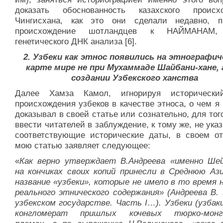
доказать обоснованность казахского происх
Чингисхана, как это они сделали недавно, п
происхождение шотландцев к НАЙМАНАМ,
генетического ДНК анализа [6].
2. Узбеки как этнос появились на этнографич
карте мире
не при Мухаммаде Шайбани-хане, 
создании
Узбекского ханства
Далее Хамза Камол, игнорируя исторически
происхождения узбеков в качестве этноса, о чем я
доказывал в своей статье или сознательно, для тог
ввести читателей в заблуждение, к тому же, не ука
соответствующие исторические даты, в своем от
мою статью заявляет следующее:
«
Как верно утверждает В.Андреева «именно Ше
на кончиках своих копий принесли в Среднюю Аз
название «узбеки», которые не имело в то время 
реального этнического содержания» (Андреева В.
узбекском государстве. Часть I…). Узбеки (узбак
конгломерат пришлых кочевых тюрко-монго