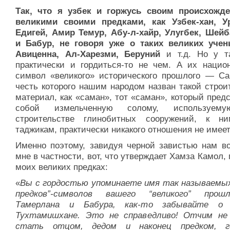
Так, что я узбек и горжусь своим происхожд
великими своими предками, как Узбек-хан, Ур
Едигей, Амир Темур, Абу-л-хайр, Улугбек, Шейб
и Бабур, не говоря уже о таких великих учен
Авиценна, Ал-Харезми, Беруний
и т.д. Но у т
практически и гордиться-то не чем. А их нацио
символ «великого» исторического прошлого — Са
честь которого нашим народом назван такой строи
материал, как «саман», тот «саман», который пред
собой измельченную солому, используем
строительстве глинобитных сооружений, к 
таджикам, практически никакого отношения не имеет
Именно поэтому, завидуя черной завистью нам в
мне в частности, вот, что утверждает Хамза Камол, 
моих великих предках:
«
Вы с гордостью упоминаете имя так называемых
предков”-символов вашего “великого” прош
Тамерлана и Бабура, как-то забывайте о 
Тухтамишхане. Это не справедливо! Отчим н
стать отцом, дедом и наконец предком, го