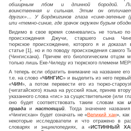
обширным лбом и длинной бородой. Ли
воинственная и сильная. Этим он отличае
других»
…
У Борджигинов глаза «сине-зеленые (
или «темно-синие, где зрачок окружен бурым обод
Видимо в свое время сомневались не только по
происхождения Джучи, старшего сына Чинги
тюркское происхождение, которого я и доказал 
статье [1], но и по поводу происхождения самого 
(Чингисхана). Причем его биологическим отцом м
только лишь Еке-Чиледу из тюркского племени М
А теперь если обратить внимание на название его
т.е. на слово «
ЧИНГИС
» и выделить из него первы
«
ЧИН
», а потом перевести его из тюрко-староузб
(чигатайского) языка на русский язык, приняв втор
указанного слова «гис» за существительное (или гла
оно будет соответствовать таким словам как
и
правда
и
настоящий
. Тогда значение названия
«Чингисхан» будет означать не «
Великий хан
», ка
некоторые исследователи и что отражено в ра
словарях и энциклопедиях, а «
ИСТИННЫЙ ХА