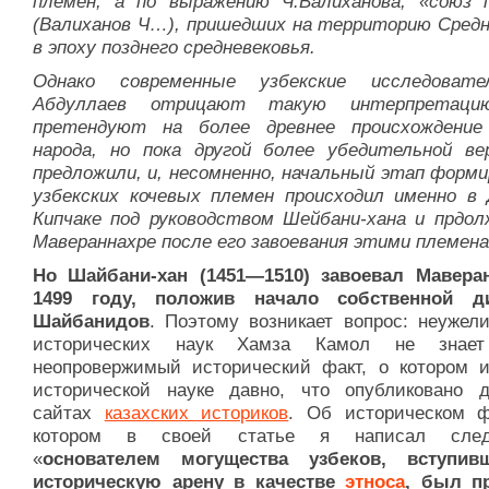
племен, а по выражению Ч.Валиханова, «союз 
(Валиханов Ч…), пришедших на территорию Средн
в эпоху позднего средневековья.
Однако современные узбекские исследовате
Абдуллаев отрицают такую интерпретаци
претендуют на более древнее происхождение
народа, но пока другой более убедительной ве
предложили, и, несомненно, начальный этап форми
узбекских кочевых племен происходил именно в
Кипчаке под руководством Шейбани-хана и прдол
Мавераннахре после его завоевания этими племен
Но Шайбани-хан (1451—1510) завоевал Мавера
1499 году, положив начало собственной ди
Шайбанидов
. Поэтому возникает вопрос: неужели
исторических наук Хамза Камол не знает
неопровержимый исторический факт, о котором и
исторической науке давно, что опубликовано 
сайтах
казахских историков
. Об историческом ф
котором в своей статье я написал след
«
основателем могущества узбеков, вступив
историческую арену в качестве
этноса
, был п