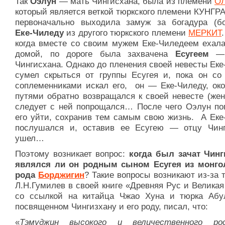
Так
Оэлун
— мать Чингисхана, была из племени
О
который является веткой тюркского племени КУНГРА
первоначально выходила замуж за богадура (бо
Еке-Чиледу
из другого тюркского племени
МЕРКИТ
когда вместе со своим мужем Еке-Чиледеем ехала
домой, по дороге была захвачена
Есугеем
— 
Чингисхана. Однако до пленения своей невесты Ек
сумел скрыться от группы Есугея и, пока он со
соплеменниками искал его, он — Еке-Чиледу, ок
путями обратно возвращался к своей невесте (жен
следует с ней попрощался… После чего Оэлун по
его уйти, сохранив тем самым свою жизнь. А Еке
послушался и, оставив ее Есугею — отцу Чинг
ушел…
Поэтому возникает вопрос:
когда был зачат Чинг
являлся ли он родным сыном Есугея из монго
рода
Борджигин
? Такие вопросы возникают из-за т
Л.Н.Гумилев в своей книге «Древняя Рус и Великая
со ссылкой на китайца Чжао Хуна и тюрка Абул
посвященном Чингизхану и его роду, писал, что:
«
Тэмуджин высокого и величественного ро