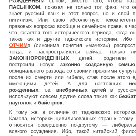
РОЖДЕННЫМ
сыном, вместо того, чтобы наз
ПАСЫНКОМ
, показал не только тот факт, что о
знает русский язык и этот вопрос, но и свой п
нигилизм. Или свою абсолютную некомпетент
правовых вопросах вообще и семейном праве, в ча
что касается того исторического периода, когда о
также как и другие таджикские историки. Ибо 
ОТЧИМ
а (синонима понятия «мачеха») распрост
тогда, и распространяется сейчас, только 
ЗАКОННОРОЖДЕННЫХ
детей, родители к
построили новую
законно созданную семью
официального развода со своими прежними супруг
после их смерти или гибели, став после этого в
имеющими детей. А для настоящих
не
рожденных
, т.е.
внебрачных детей
в русском
используют совсем другие слова такие как
бeзба
пауголок
и
байстрюк
.
К тому же, в отличие от таджикского историк
Камола, историки цивилизованных стран к этому 
относятся совершенно по-другому — либераль
всякого осуждения. Ибо, такой китайский фило