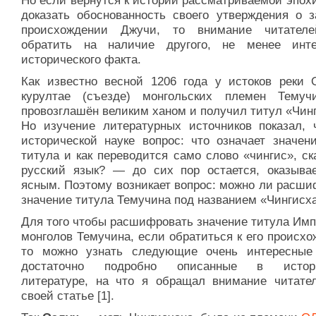
Но если вернутся к истории рассматриваемой эпох
доказать обоснованность своего утверждения о з
происхождении Джучи, то внимание читател
обратить на наличие другого, не менее инте
исторического факта.
Как известно весной 1206 года у истоков реки 
курултае (съезде) монгольских племен Тему
провозглашён великим ханом и получил титул «Чин
Но изучение литературных источников показал, 
исторической науке вопрос: что означает значени
титула и как переводится само слово «чингис», с
русский язык? — до сих пор остается, оказывае
ясным. Поэтому возникает вопрос: можно ли расши
значение титула Темучина под названием «Чингисх
Для того чтобы расшифровать значение титула Имп
монголов Темучина, если обратиться к его происх
то можно узнать следующие очень интересные
достаточно подробно описанные в истори
литературе, на что я обращал внимание читате
своей статье [1].