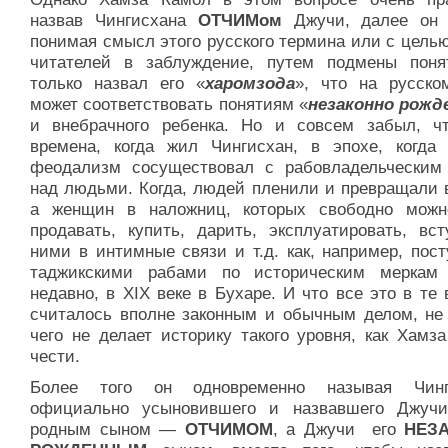
назвав Чингисхана
ОТЧИМом
Джучи, далее он 
понимая смысл этого русского термина или с цель
читателей в заблуждение, путем подмены поня
только назвал его «
харомзода
», что на русско
может соответствовать понятиям «
незаконно рожд
и внебрачного ребенка. Но и совсем забыл, ч
времена, когда жил Чингисхан, в эпохе, когда
феодализм сосуществовал с рабовладельческим
над людьми. Когда, людей пленили и превращали в
а женщин в наложниц, которых свободно мож
продавать, купить, дарить, эксплуатировать, вст
ними в интимные связи и т.д. как, например, пос
таджикскими рабами по историческим меркам
недавно, в XIX веке в Бухаре. И что все это в те
считалось вполне законным и обычным делом, не 
чего не делает историку такого уровня, как Хамз
чести.
Более того он одновременно называя Чинги
официально усыновившего и назвавшего Джуч
родным сыном —
ОТЧИМОМ
, а Джучи его
НЕЗ