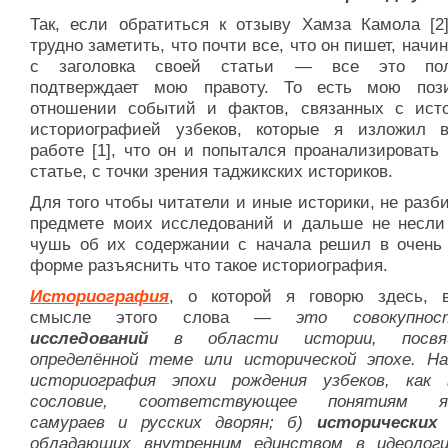
Так, если обратиться к отзыву Хамза Камола [2]
трудно заметить, что почти все, что он пишет, начи
с заголовка своей статьи — все это пол
подтверждает мою правоту. То есть мою по
отношении событий и фактов, связанных с ист
историографией узбеков, которые я изложил 
работе [1], что он и попытался проанализировать
статье, с точки зрения таджикских историков.
Для того чтобы читатели и иные историки, не разб
предмете моих исследований и дальше не несли
чушь об их содержании с начала решил в очень 
форме разъяснить что такое историография.
Историография
, о которой я говорю здесь, 
смысле этого слова —
это совокупнос
исследований
в области истории, посвя
определённой теме или исторической эпохе. На
историография эпохи рождения узбеков, как 
сословие, соответствующее понятиям яп
самураев и русских дворян; б)
исторических
обладающих внутренним единством в идеологи