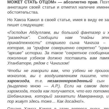
МОЖЕТ СТАТЬ ОТЦОМ» — абсолютно прав
. Поэ
аннотации своей статьи и отметил наличие именно
обстоятельства.
Но Хамза Камол в своей статье, имея в виду ее за
пишет следующее:
«
Господин Абдуллаев, вы большой фантазер и 
“разведчик”. Сообщили нам “тайны этни
принадлежности” старшего сына Чингиза – 
которая, за “грифом совершенно секретно” “хран
“архиве” истории. За такое “секретное сообщение
поколение узбеков должно поставить вам пам
Уланбаторе, рядом с Чингизом!
Чтобы не говорили вам, что узбеки не произ
монголов, вы с воодушевлением пишите, чт
харомзода
, т.е.
незаконнорожденный
сын Ч
(
выделено мною
— А.Р.). Если на самом деле
харомзода, тогда как получается, что его потомк
Шебанихана, который захватили Мавераннахр, и
пор живут здесь тоже… Как досадно!
».
Однако Хамза Камол в этом вопросе очень пр