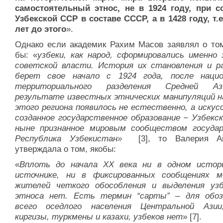
самостоятельный этнос, не в 1924 году, при с
Узбекской ССР в составе СССР, а в 1428 году, т.е
лет до этого
».
Однако если академик Рахим Масов заявлял о том
бы: «
узбеки, как народ, сформировались именно 
советской власти. История их становления и р
берет свое начало с 1924 года, после нацио
территориального разделения Средней А
результате известных этнических манипуляций н
этого региона появилось не естественно, а искус
созданное государственное образование − Узбекск
ныне признанное мировым сообществом госуда
Республика Узбекистан»
[3], то Валерия Ан
утверждала о том, якобы:
«
Вплоть до начала ХХ века ни в одном истор
источнике, ни в фиксированных сообщениях 
жителей четкого обособления и выделения узб
этноса нет. Есть термин “сарты” – для обоз
всего оседлого населения Центральной Ази
киргизы, туркмены и казахи, узбеков нет
» [7].