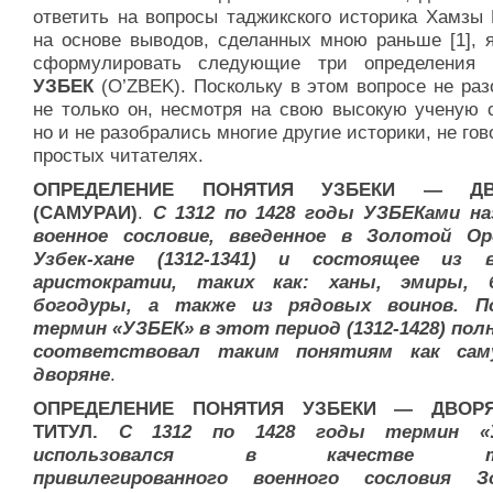
ответить на вопросы таджикского историка Хамзы 
на основе выводов, сделанных мною раньше [1], 
сформулировать следующие три определения 
УЗБЕК
(O’ZBEK). Поскольку в этом вопросе не ра
не только он, несмотря на свою высокую ученую с
но и не разобрались многие другие историки, не гов
простых читателях.
ОПРЕДЕЛЕНИЕ ПОНЯТИЯ УЗБЕКИ — ДВ
(САМУРАИ)
.
С 1312 по 1428 годы УЗБЕКами н
военное сословие, введенное в Золотой Ор
Узбек-хане (1312-1341) и состоящее из в
аристократии, таких как: ханы, эмиры, 
богодуры, а также из рядовых воинов. П
термин «УЗБЕК» в этот период (1312-1428) по
соответствовал таким понятиям как сам
дворяне
.
ОПРЕДЕЛЕНИЕ ПОНЯТИЯ УЗБЕКИ — ДВОР
ТИТУЛ.
С 1312 по 1428 годы термин «
использовался в качестве т
привилегированного военного сословия З