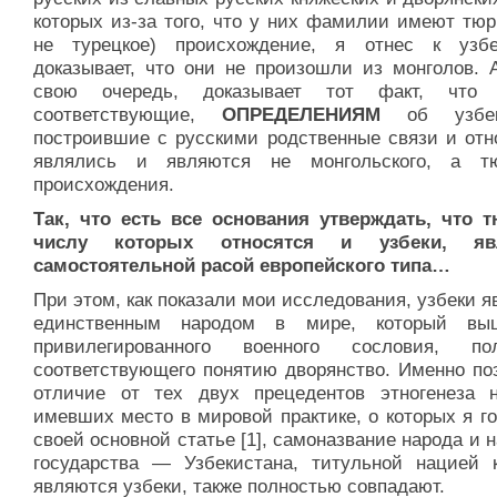
которых из-за того, что у них фамилии имеют тюр
не турецкое) происхождение, я отнес к узб
доказывает, что они не произошли из монголов. А
свою очередь, доказывает тот факт, что у
соответствующие,
ОПРЕДЕЛЕНИЯМ
об узбе
построившие с русскими родственные связи и отн
являлись и являются не монгольского, а тю
происхождения.
Так, что есть все основания утверждать, что т
числу которых относятся и узбеки, яв
самостоятельной расой европейского типа…
При этом, как показали мои исследования, узбеки 
единственным народом в мире, который вы
привилегированного военного сословия, по
соответствующего понятию дворянство. Именно поэ
отличие от тех двух прецедентов этногенеза н
имевших место в мировой практике, о которых я г
своей основной статье [1], самоназвание народа и 
государства — Узбекистана, титульной нацией к
являются узбеки, также полностью совпадают.