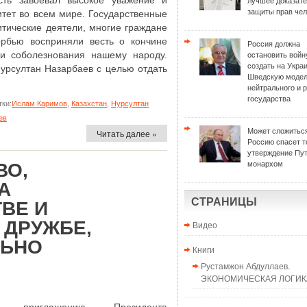
сть завоевал высокое уважение и
лучшее доказат
защиты прав чел
итет во всем мире. Государственные
итические деятели, многие граждане
орбью восприняли весть о кончине
Россия должна
и соболезнования нашему народу.
остановить войн
создать на Укра
Нурсултан Назарбаев с целью отдать
Шведскую моде
нейтрального и 
государства
ки:
Ислам Каримов
,
Казахстан
,
Нурсултан
ев
Может сложиться
Читать далее »
Россию спасет т
утверждение Пу
ВО,
монархом
А
СТРАНИЦЫ
ВЕ И
 ДРУЖБЕ,
Видео
ЛЬНО
Книги
Рустамжон Абдуллаев.
ЭКОНОМИЧЕСКАЯ ЛОГИКА