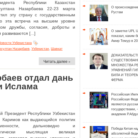
зидента Республики Казахстан
О происхождени
султана Назарбаева 22-23 марта
Рустам
етил эту страну с государственным
что эта встреча на высшем уровне
ом дружбы, согласия, доброты и
О заметке UPL 
развиваются [...]
показал, каким 
Амир Темур в 20
овости Узбекистана
рсултан Назарбаев
,
Узбекистан
,
Шавкат
ДОКАЗАТЕЛЬСТ
СУЩЕСТВОВАН
Читать далее »
МНОЖЕСТВА Р
УРАВНЕНИЙ Г
рбаев отдал дань
БИЛА И ТЕОРЕ
ФЕРМА
и Ислама
Российская Имп
Российская Фед
являются русск
государствами, 
й Президент Республики Узбекистан
академик Р.Абду
 Каримов как выдающийся политик
еменности, дальновидно и
Победа Китая на
тегически мыслящая великая
абсолютной бед