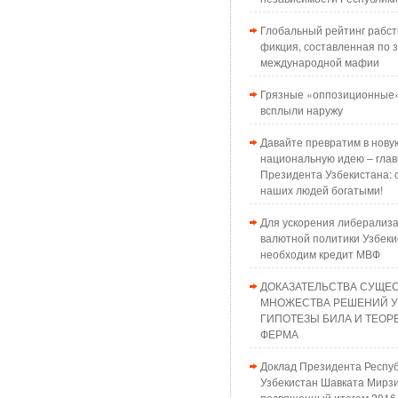
Глобальный рейтинг рабст
фикция, составленная по з
международной мафии
Грязные «оппозиционные»
всплыли наружу
Давайте превратим в нову
национальную идею – глав
Президента Узбекистана: 
наших людей богатыми!
Для ускорения либерализ
валютной политики Узбеки
необходим кредит МВФ
ДОКАЗАТЕЛЬСТВА СУЩЕ
МНОЖЕСТВА РЕШЕНИЙ 
ГИПОТЕЗЫ БИЛА И ТЕО
ФЕРМА
Доклад Президента Респу
Узбекистан Шавката Мирзи
посвященный итогам 2016 