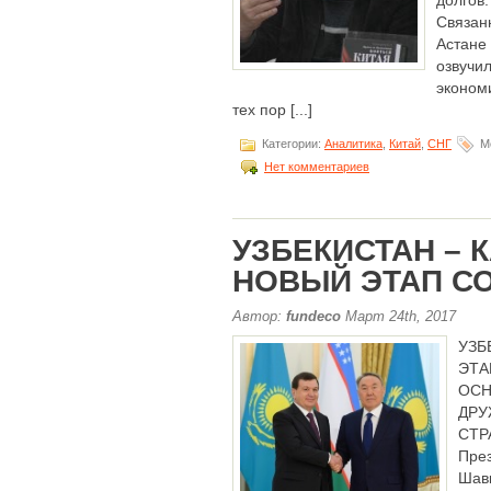
долгов
Связан
Астане
озвуч
эконом
тех пор [...]
Категории:
Аналитика
,
Китай
,
СНГ
Ме
Нет комментариев
УЗБЕКИСТАН – 
НОВЫЙ ЭТАП С
Автор:
fundeco
Март 24th, 2017
УЗБ
ЭТ
ОС
СТ
Пре
Шав