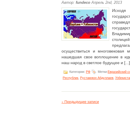
Автор:
fundeco
Апрель 2nd, 2013
Исходя
государс
справед
государ
Владим
столицей
предлага
осуществиться и многовековая м
нашедшая свое воплощение в ид
наш народ в светлое будущее и [...]
Категории:
РФ
Метки:
Евразийский с
Республик
,
Рустамжон Абдуллаев
,
Узбекист
« Предыдущие записи