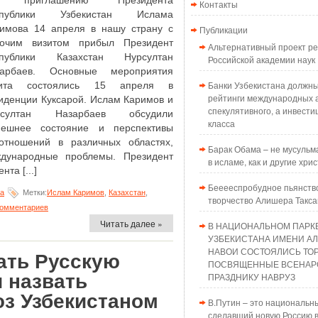
 приглашению Президента
Контакты
спублики Узбекистан Ислама
имова 14 апреля в нашу страну с
Публикации
бочим визитом прибыл Президент
Альтернативный проект 
спублики Казахстан Нурсултан
Российской академии наук
зарбаев. Основные мероприятия
Банки Узбекистана должн
зита состоялись 15 апреля в
рейтинги международных а
иденции Куксарой. Ислам Каримов и
спекулятивного, а инвести
рсултан Назарбаев обсудили
класса
нешнее состояние и перспективы
х отношений в различных областях,
Барак Обама – не мусульма
дународные проблемы. Президент
в исламе, как и другие хри
та [...]
Бееееспробудное пьянств
на
Метки:
Ислам Каримов
,
Казахстан
,
творчество Алишера Такс
комментариев
Читать далее »
В НАЦИОНАЛЬНОМ ПАРК
УЗБЕКИСТАНА ИМЕНИ А
НАВОИ СОСТОЯЛИСЬ ТО
ать Русскую
ПОСВЯЩЕННЫЕ ВСЕНАР
 назвать
ПРАЗДНИКУ НАВРУЗ
юз Узбекистаном
В.Путин – это национальн
сделавший новую Россию в