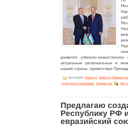
По
Ре
Кар
ра
Ре
На
ви
рез
Ну
ны
развития узбекско-казахстански
актуальные региональные и меж
нашей страны, приветствуя Президен
Категории:
Новости
,
Новости Узбекиста
Нурсултан Назарбаев
,
Узбекистан
Нет 
Предлагаю созд
Республику РФ и
евразийский со