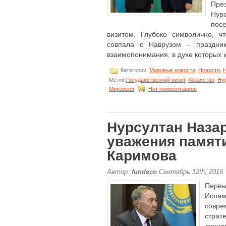
Пре
Нур
пос
визитом. Глубоко символично, 
совпала с Наврузом – праздник
взаимопонимания, в духе которых и 
Категории:
Мировые новости
,
Новости
,
Н
Метки:
Государственнқй визит
,
Казахстан
,
Ну
Мирзиёев
Нет комментариев
Нурсултан Наза
уважения памят
Каримова
Автор:
fundeco
Сентябрь 12th, 2016
Первы
Ислам
совр
стра