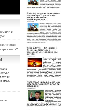
прошли в
духе
 Узбекистан
 стран мира?
И
ллаев:
виртуал
авлатини
р эмас.
имени