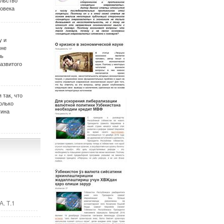
ельство
овека
у и
ине
ль
развитого
 так, что
олько
тина
. Т.1