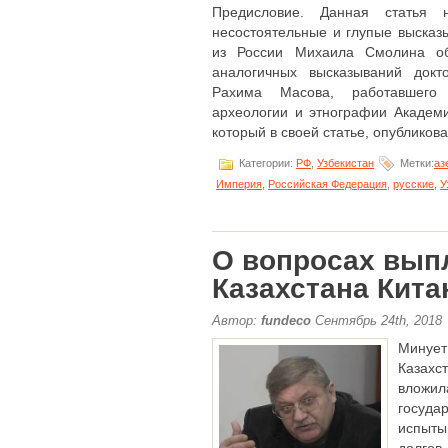
Предисловие. Данная статья 
несостоятельные и глупые высказ
из России Михаила Смолина об
аналогичных высказываний докт
Рахима Масова, работавшего 
археологии и этнографии Академи
который в своей статье, опубликова
Категории:
РФ
,
Узбекистан
Метки:
аз
Империя
,
Российская Федерация
,
русские
,
У
О вопросах вып
Казахстана Кит
Автор:
fundeco
Сентябрь 24th, 2018
Минует
Казахс
вложи
госуда
испыты