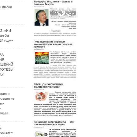
и имени
UZ: «ИИ
был бы
24 году»
ВА
ИЯ
ЕШЕНИЙ
ИПОТЕЗЫ
МЫ
ерия и
ерация не
ими
–
ллаев
д
ностью –