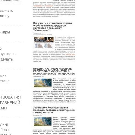
ва – это
аказу
 игры
ю
ную цель
сделать
ации
стана
СТВОВАНИЯ
УРАВНЕНИЙ
РЕМЫ
блики
ёева,
года и