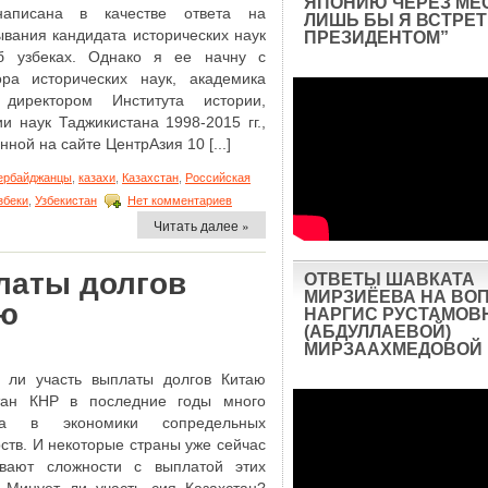
ЯПОНИЮ ЧЕРЕЗ МЕ
написана в качестве ответа на
ЛИШЬ БЫ Я ВСТРЕТ
ывания кандидата исторических наук
ПРЕЗИДЕНТОМ”
 узбеках. Однако я ее начну с
ора исторических наук, академика
директором Института истории,
и наук Таджикистана 1998-2015 гг.,
нной на сайте ЦентрАзия 10 [...]
ербайджанцы
,
казахи
,
Казахстан
,
Российская
збеки
,
Узбекистан
Нет комментариев
Читать далее »
латы долгов
ОТВЕТЫ ШАВКАТА
МИРЗИЁЕВА НА ВО
аю
НАРГИС РУСТАМОВ
(АБДУЛЛАЕВОЙ)
МИРЗААХМЕДОВОЙ
 ли участь выплаты долгов Китаю
тан КНР в последние годы много
ла в экономики сопредельных
рств. И некоторые страны уже сейчас
вают сложности с выплатой этих