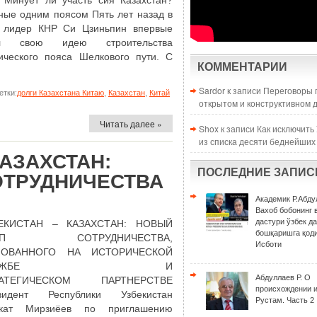
. Минует ли участь сия Казахстан?
ные одним поясом Пять лет назад в
 лидер КНР Си Цзиньпин впервые
ил свою идею строительства
ического пояса Шелкового пути. С
КОММЕНТАРИИ
Sardor к записи
Переговоры 
тки:
долги Казахстана Китаю
,
Казахстан
,
Китай
открытом и конструктивном 
Читать далее »
Shox к записи
Как исключить
из списка десяти беднейших
КАЗАХСТАН:
ПОСЛЕДНИЕ ЗАПИС
ОТРУДНИЧЕСТВА
Академик Р.Абду
Вахоб бобонинг 
дастури ўзбек д
ЕКИСТАН – КАЗАХСТАН: НОВЫЙ
бошқаришга қоди
АП СОТРУДНИЧЕСТВА,
Исботи
НОВАННОГО НА ИСТОРИЧЕСКОЙ
ДРУЖБЕ И
Абдуллаев Р. О
РАТЕГИЧЕСКОМ ПАРТНЕРСТВЕ
происхождении 
зидент Республики Узбекистан
Рустам. Часть 2
кат Мирзиёев по приглашению