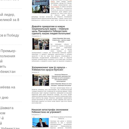
ый лидер,
еликой за 8
ов в Победу
 Премьер-
полнения
ий
чить
збекистан
зиёева на
у дню
Шавката
ном
7-й
ой
 Узбекистан