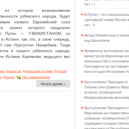
лет – I
 из истории возникновения
В.Путин – это национальн
твенности узбекского народа, будет
сделавший новую Россию в
ливым назвать Евразийский союз
лет– II
ств, проект которого предлагал
ир Путин — УЗБЕКИСТАНОМ, со
Вклад Узбекистана и узбек
 в Астане, как это, в свою очередь,
над фашизмом
л сам Нурсултан Назарбаев. Тогда
Временное возложение на
ечта и нашего узбекского народа,
министра Ш.Мирзиёева ис
ее Ислама Каримова, ведущего вес
обязанностей и полномоч
Президента не противоре
Конституции Республики У
оюз
,
Казахстан
,
Курильские острова
,
Русская
ан
,
Япония
Нет комментариев
Выступление Президента
Читать далее »
Узбекистана Шавката Мир
встрече, посвященной
Международному женском
Выступление Президента 
Мирзиёева на торжествен
собрании, посвященном 2
годовщине государственн
независимости Республики