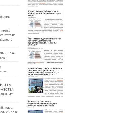
реформы
ы иметь
гентств не
ционного
нин, но он
стиане
о
анова
Е
ЛИШЕРА
РЖЕСТВА,
ОДНОМУ
ый лидер,
еликой за 8