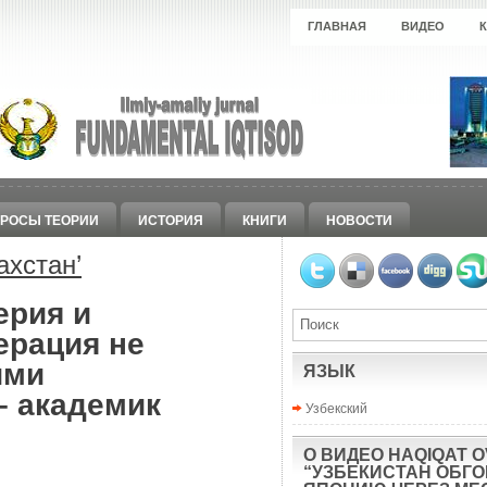
ГЛАВНАЯ
ВИДЕО
РОСЫ ТЕОРИИ
ИСТОРИЯ
КНИГИ
НОВОСТИ
ахстан
’
ерия и
ерация не
ими
ЯЗЫК
– академик
Узбекский
О ВИДЕО HAQIQAT O
“УЗБЕКИСТАН ОБГ