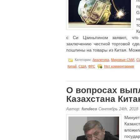
п
п
н
т
К
с Си Цзиньпином заявил, что 
заключению честной торговой сд
пошлины на товары из Китая. Может 
Категории:
Аналитика
,
Мировые СМИ
,
С
Китай
,
США
,
ФРС
Нет комментариев
О вопросах вып
Казахстана Кит
Автор:
fundeco
Сентябрь 24th, 2018
Минует
Казахс
вложи
госуда