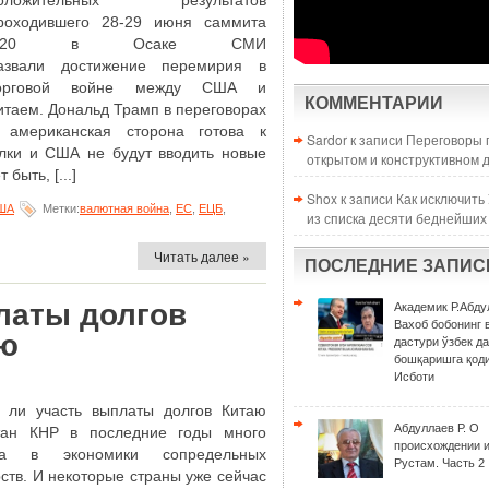
оложительных результатов
роходившего 28-29 июня саммита
G20 в Осаке СМИ
азвали достижение перемирия в
орговой войне между США и
КОММЕНТАРИИ
итаем. Дональд Трамп в переговорах
американская сторона готова к
Sardor к записи
Переговоры 
елки и США не будут вводить новые
открытом и конструктивном 
быть, [...]
Shox к записи
Как исключить
ША
Метки:
валютная война
,
ЕС
,
ЕЦБ
,
из списка десяти беднейших
Читать далее »
ПОСЛЕДНИЕ ЗАПИС
латы долгов
Академик Р.Абду
Вахоб бобонинг 
аю
дастури ўзбек д
бошқаришга қоди
Исботи
 ли участь выплаты долгов Китаю
Абдуллаев Р. О
тан КНР в последние годы много
происхождении 
ла в экономики сопредельных
Рустам. Часть 2
рств. И некоторые страны уже сейчас