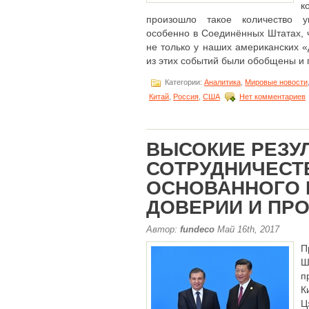
к
произошло такое количество у
особенно в Соединённых Штатах, ч
не только у наших американских «
из этих событий были обобщены и п
Категории:
Аналитика
,
Мировые новости
Китай
,
Россия
,
США
Нет комментариев
ВЫСОКИЕ РЕЗУ
СОТРУДНИЧЕСТ
ОСНОВАННОГО 
ДОВЕРИИ И ПР
Автор:
fundeco
Май 16th, 2017
П
Ш
п
К
Ц