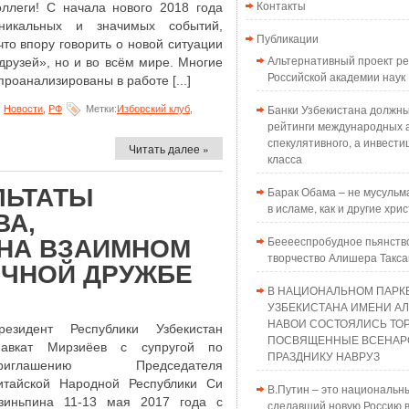
Контакты
оллеги! С начала нового 2018 года
никальных и значимых событий,
Публикации
то впору говорить о новой ситуации
Альтернативный проект 
друзей», но и во всём мире. Многие
Российской академии наук
роанализированы в работе [...]
Банки Узбекистана должн
,
Новости
,
РФ
Метки:
Изборский клуб
,
рейтинги международных а
спекулятивного, а инвести
Читать далее »
класса
ЛЬТАТЫ
Барак Обама – не мусульма
в исламе, как и другие хри
ВА,
Бееееспробудное пьянств
НА ВЗАИМНОМ
творчество Алишера Такс
ОЧНОЙ ДРУЖБЕ
В НАЦИОНАЛЬНОМ ПАРК
УЗБЕКИСТАНА ИМЕНИ А
НАВОИ СОСТОЯЛИСЬ ТО
резидент Республики Узбекистан
ПОСВЯЩЕННЫЕ ВСЕНАР
авкат Мирзиёев с супругой по
ПРАЗДНИКУ НАВРУЗ
риглашению Председателя
итайской Народной Республики Си
В.Путин – это национальн
зиньпина 11-13 мая 2017 года с
сделавший новую Россию в