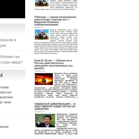
прошли в
духе
 Узбекистан
 стран мира?
И
ллаев:
виртуал
авлатини
р эмас.
имени