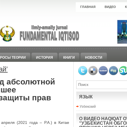
ГЛАВНАЯ
ВИДЕО
РОСЫ ТЕОРИИ
ИСТОРИЯ
КНИГИ
НОВОСТИ
ай
’
ад абсолютной
чшее
 защиты прав
ЯЗЫК
Узбекский
О ВИДЕО HAQIQAT O
 апреля (2021 года – Р.А.) в Китае
“УЗБЕКИСТАН ОБГ