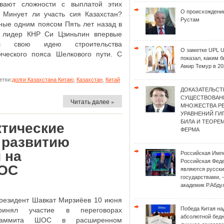
вают сложности с выплатой этих
О происхождени
. Минует ли участь сия Казахстан?
Рустам
ные одним поясом Пять лет назад в
 лидер КНР Си Цзиньпин впервые
ил свою идею строительства
О заметке UPL 
ического пояса Шелкового пути. С
показал, каким 
Амир Темур в 20
тки:
долги Казахстана Китаю
,
Казахстан
,
Китай
ДОКАЗАТЕЛЬСТ
СУЩЕСТВОВАН
Читать далее »
МНОЖЕСТВА Р
УРАВНЕНИЙ Г
БИЛА И ТЕОРЕ
тические
ФЕРМА
 развитию
 на
Российская Имп
Российская Фед
ШОС
являются русск
государствами, 
академик Р.Абду
резидент Шавкат Мирзиёев 10 июня
Победа Китая на
ринял участие в переговорах
абсолютной бед
аммита ШОС в расширенном