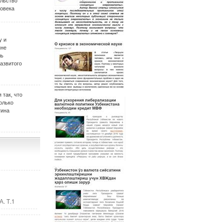
ельство
овека
у и
ине
ль
развитого
 так, что
олько
тина
. Т.1