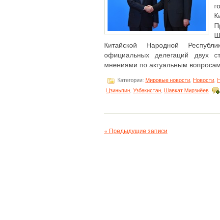
г
К
П
Ш
Китайской Народной Республ
официальных делегаций двух ст
мнениями по актуальным вопросам д
Категории:
Мировые новости
,
Новости
,
Н
Цзиньпин
,
Узбекистан
,
Шавкат Мирзиёев
« Предыдущие записи