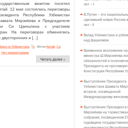
осударственным визитом посетил
лет – I
итай. 12 мая состоялись переговоры
В.Путин – это национальн
резидента Республики Узбекистан
сделавший новую Россию в
авката Мирзиёева и Председателя
лет– II
ики Си Цзиньпина с участием
ран. На переговорах обменялись
Вклад Узбекистана и узбек
вусторонних и [...]
над фашизмом
овости Узбекистана
Метки:
Китай
,
Си
Временное возложение на
Нет комментариев
министра Ш.Мирзиёева ис
Читать далее »
обязанностей и полномоч
Президента не противоре
Конституции Республики У
Выступление Президента
Узбекистана Шавката Мир
встрече, посвященной
Международному женском
Выступление Президента 
Мирзиёева на торжествен
собрании, посвященном 2
годовщине государственн
независимости Республики