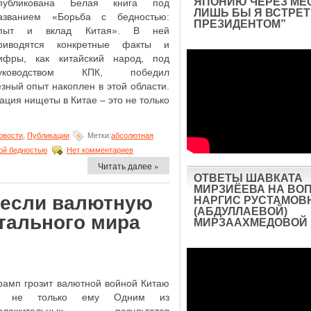
ЯПОНИЮ ЧЕРЕЗ МЕ
публикована Белая книга под
ЛИШЬ БЫ Я ВСТРЕТ
азванием «Борьба с бедностью:
ПРЕЗИДЕНТОМ”
пыт и вклад Китая». В ней
риводятся конкретные факты и
ифры, как китайский народ, под
уководством КПК, победил
зный опыт накоплен в этой области.
ация нищеты в Китае – это не только
овости
,
Публикации
Метки:
абсолютная
ой бедностью
Нет комментариев
Читать далее »
ОТВЕТЫ ШАВКАТА
МИРЗИЁЕВА НА ВО
 если валютную
НАРГИС РУСТАМОВ
(АБДУЛЛАЕВОЙ)
тального мира
МИРЗААХМЕДОВОЙ
рамп грозит валютной войной Китаю
 не только ему Одним из