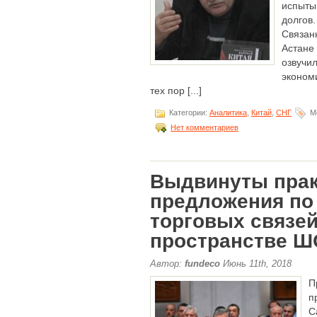
испыты
долгов
Связан
Астане
озвуч
эконом
тех пор [...]
Категории:
Аналитика
,
Китай
,
СНГ
Ме
Нет комментариев
Выдвинуты прак
предложения по
торговых связей
пространстве 
Автор:
fundeco
Июнь 11th, 2018
П
п
С