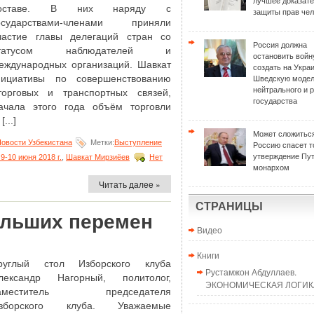
лучшее доказат
оставе. В них наряду с
защиты прав чел
осударствами-членами приняли
частие главы делегаций стран со
Россия должна
татусом наблюдателей и
остановить войн
еждународных организаций. Шавкат
создать на Укра
ициативы по совершенствованию
Шведскую моде
нейтрального и 
орговых и транспортных связей,
государства
ачала этого года объём торговли
...]
Может сложиться
овости Узбекистана
Метки:
Выступление
Россию спасет т
утверждение Пу
-10 июня 2018 г.
,
Шавкат Мирзиёев
Нет
монархом
Читать далее »
СТРАНИЦЫ
ольших перемен
Видео
Книги
руглый стол Изборского клуба
Рустамжон Абдуллаев.
лександр Нагорный, политолог,
ЭКОНОМИЧЕСКАЯ ЛОГИКА
аместитель председателя
зборского клуба. Уважаемые