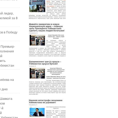
ый лидер,
еликой за 8
ов в Победу
 Премьер-
полнения
ий
чить
збекистан
зиёева на
у дню
Шавката
ном
7-й
ой
 Узбекистан