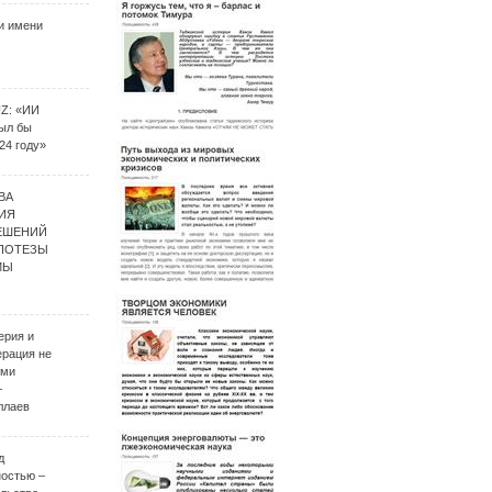
и имени
UZ: «ИИ
был бы
24 году»
ВА
ИЯ
ЕШЕНИЙ
ИПОТЕЗЫ
МЫ
ерия и
ерация не
ими
–
ллаев
д
ностью –