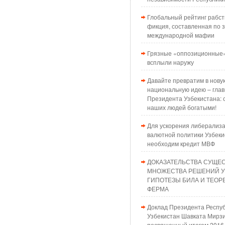
Глобальный рейтинг рабст
фикция, составленная по з
международной мафии
Грязные «оппозиционные»
всплыли наружу
Давайте превратим в нову
национальную идею – глав
Президента Узбекистана: 
наших людей богатыми!
Для ускорения либерализ
валютной политики Узбеки
необходим кредит МВФ
ДОКАЗАТЕЛЬСТВА СУЩЕ
МНОЖЕСТВА РЕШЕНИЙ 
ГИПОТЕЗЫ БИЛА И ТЕО
ФЕРМА
Доклад Президента Респу
Узбекистан Шавката Мирзи
посвященный итогам 2016 