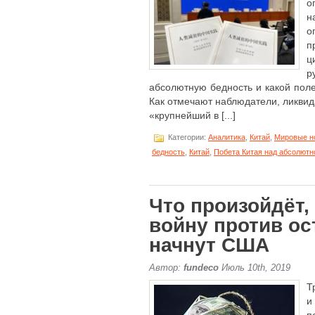
о
н
о
п
ц
р
абсолютную бедность и какой поле
Как отмечают наблюдатели, ликвид
«крупнейший в [...]
Категории:
Аналитика
,
Китай
,
Мировые н
бедность
,
Китай
,
Побета Китая над абсолютн
Что произойдёт,
войну против ос
начнут США
Автор:
fundeco
Июль 10th, 2019
Т
и