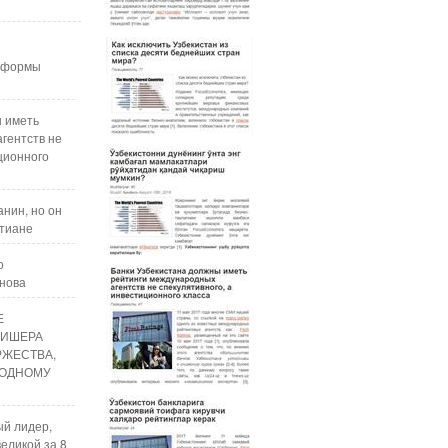
реформы
ы иметь
гентств не
ционного
нин, но он
стиане
о
анова
Е
ЛИШЕРА
РЖЕСТВА,
ОДНОМУ
ый лидер,
еликой за 8