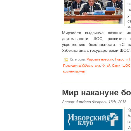
с
г
у
с
м
Мирзиёев выдвинул важные ин
деятельности ШОС, развитию т
укреплению безопасности. «С н
Узбекистана с государствами ШОС, [
Категории:
Мировые новости
,
Новости
,
Н
Президента Узбекистана
,
Китай
,
Самит ШОС 9
комментариев
Мир накануне б
Автор:
fundeco
Февраль 13th, 2018
К
А
з
И