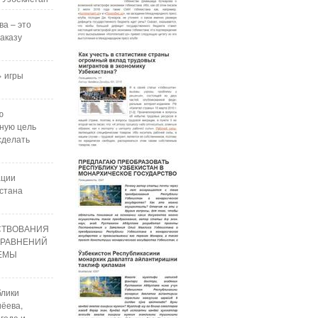
ва – это
аказу
 игры
ю
ную цель
сделать
ации
стана
СТВОВАНИЯ
УРАВНЕНИЙ
РЕМЫ
блики
ёева,
года и