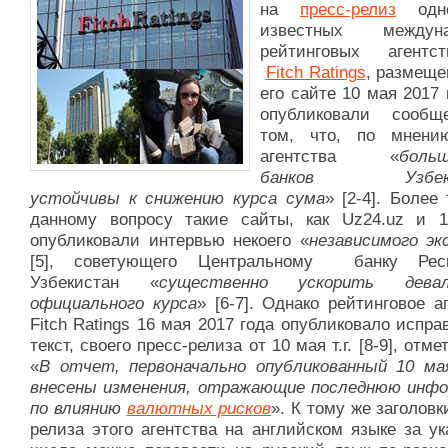
на
пресс-релиз
одно
известных междуна
рейтинговых агентс
Fitch Ratings
, размеще
его сайте 10 мая 2017 г
опубликовали сообщ
том, что, по мнени
агентства «
боль
банков Узбеки
устойчивы к снижению курса сума
» [2-4]. Более 
данному вопросу такие сайты, как Uz24.uz и 1
опубликовали интервью некоего «
независимого эк
[5], советующего Центральному банку Респ
Узбекистан «
существенно ускорить девал
официального курса
» [6-7]. Однако рейтинговое а
Fitch Ratings 16 мая 2017 года опубликовало испр
текст, своего пресс-релиза от 10 мая т.г. [8-9], отме
«
В отчет, первоначально опубликованный 10 ма
внесены изменения, отражающие последнюю инф
по влиянию
валютных рисков
». К тому же заголовк
релиза этого агентства на английском языке за у