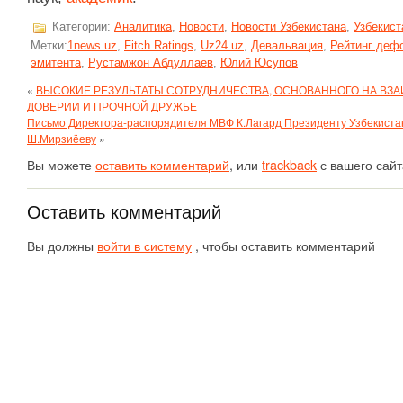
Категории:
Аналитика
,
Новости
,
Новости Узбекистана
,
Узбекист
Метки:
1news.uz
,
Fitch Ratings
,
Uz24.uz
,
Девальвация
,
Рейтинг деф
эмитента
,
Рустамжон Абдуллаев
,
Юлий Юсупов
«
ВЫСОКИЕ РЕЗУЛЬТАТЫ СОТРУДНИЧЕСТВА, ОСНОВАННОГО НА ВЗ
ДОВЕРИИ И ПРОЧНОЙ ДРУЖБЕ
Письмо Директора-распорядителя МВФ К.Лагард Президенту Узбекиста
Ш.Мирзиёеву
»
Вы можете
оставить комментарий
, или
trackback
с вашего сайт
Оставить комментарий
Вы должны
войти в систему
, чтобы оставить комментарий