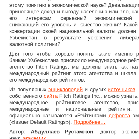
этому понятию в экономической науке? Девальваци
приносящее доход и выгоду населению или зло, на
его интересам серьезный экономический 
снижающий его уровень и качество жизни? Какой
конвертации своей национальной валюты должен 
Узбекистан в результате ускорения либера
валютной политики?
Для того чтобы хорошо понять какие именно р
банкам Узбекистана присвоило международное рейт
агентство Fitch Ratings, мы должны знать как на
международный рейтинг этого агентства и шкала 
его международных рейтингов.
Из популярных
энциклопедий
и других
источников
,
собственного
сайта
Fitch Ratings Inc., можно узнать,
международное рейтинговое агентство, прис
международные и национальные рейтинги, к
официально называются «Рейтингами
дефолта
эм
(«Issuer Default Ratings»).
Подробнее…
Автор:
Абдуллаев Рустамжон
, доктор эконом
наук,
академик
.