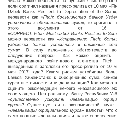
числа можно перевести на русский язык по-разном
если оригинал названия пресс-релиза от 10 мая «Fit
Uzbek Banks Resilient to Depreciation of the Som
перевести как «
Fitch: большинство банков Узбе
устойчивы к обесцениванию сума
», то оригинал 
этого документа от 16
«
CORRECT: Fitch: Most Uzbek Banks Resilient to Som 
можно перевести как «
Исправление: Fitch: боль
узбекских банков устойчивы к снижению ст
сума
». В силу изложенных обстоятельств во
следующие вопросы: Как можно оценить 
международного рейтингового агентства Fitch R
выведенные в заголовки его пресс-релиза от 10 м
мая 2017 года? Каким рискам устойчивы боль
банков Узбекистана: к обесценению сума, сниже
курса и стоимости или девальвации? Как можно п
оценить рекомендации некоего «независимого экс
советующего Центральному банку Республики Узб
«
существенно ускорить девальвацию официа
курса
»? Существует ли в экономической науке 
«
девальвации официального курса
» валюты? Что о
само понятие «девальвация» и, какое определение