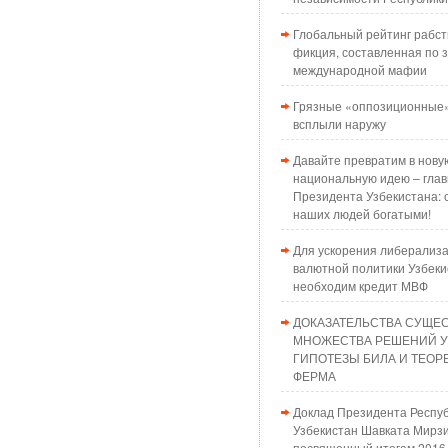
Глобальный рейтинг рабст
фикция, составленная по з
международной мафии
Грязные «оппозиционные»
всплыли наружу
Давайте превратим в нову
национальную идею – глав
Президента Узбекистана: 
наших людей богатыми!
Для ускорения либерализ
валютной политики Узбеки
необходим кредит МВФ
ДОКАЗАТЕЛЬСТВА СУЩЕ
МНОЖЕСТВА РЕШЕНИЙ 
ГИПОТЕЗЫ БИЛА И ТЕО
ФЕРМА
Доклад Президента Респу
Узбекистан Шавката Мирзи
посвященный итогам 2016 