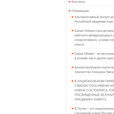
Контакты
Публикации
Альтернативный проект 
Российской академии наук
Банки Узбекистана должн
рейтинги международных а
спекулятивного, а инвести
класса
Барак Обама – не мусульма
в исламе, как и другие хри
Бееееспробудное пьянств
творчество Алишера Такс
В НАЦИОНАЛЬНОМ ПАРК
УЗБЕКИСТАНА ИМЕНИ А
НАВОИ СОСТОЯЛИСЬ ТО
ПОСВЯЩЕННЫЕ ВСЕНАР
ПРАЗДНИКУ НАВРУЗ
В.Путин – это национальн
сделавший новую Россию в