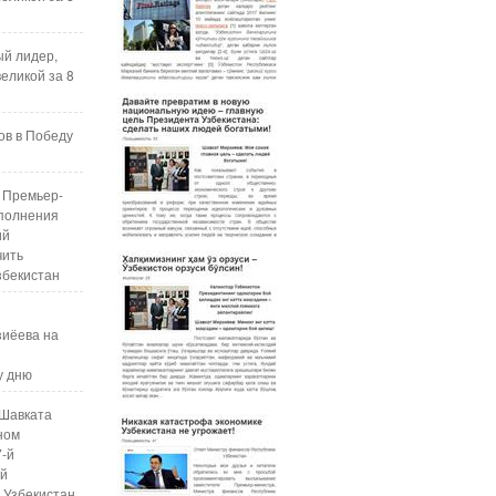
ый лидер,
еликой за 8
ов в Победу
 Премьер-
полнения
ий
чить
збекистан
зиёева на
у дню
Шавката
ном
7-й
ой
 Узбекистан