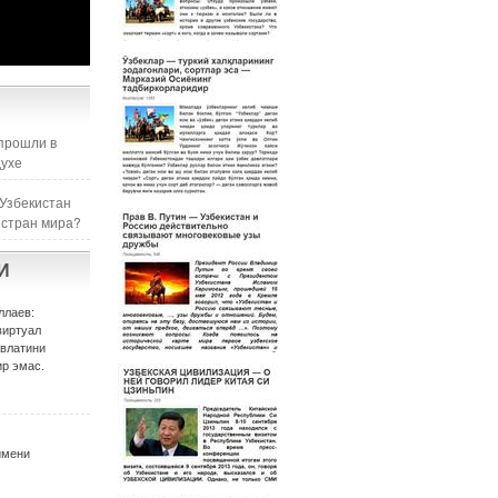
прошли в
духе
 Узбекистан
 стран мира?
И
ллаев:
виртуал
авлатини
р эмас.
имени