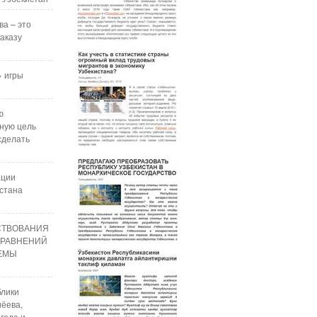
ва – это
аказу
 игры
ю
ную цель
сделать
ации
стана
СТВОВАНИЯ
УРАВНЕНИЙ
РЕМЫ
блики
ёева,
года и