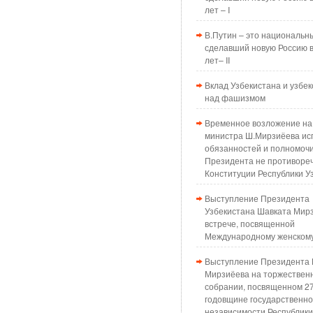
лет – I
В.Путин – это национальн
сделавший новую Россию в
лет– II
Вклад Узбекистана и узбек
над фашизмом
Временное возложение на
министра Ш.Мирзиёева ис
обязанностей и полномоч
Президента не противоре
Конституции Республики У
Выступление Президента
Узбекистана Шавката Мир
встрече, посвященной
Международному женском
Выступление Президента 
Мирзиёева на торжествен
собрании, посвященном 2
годовщине государственн
независимости Республики