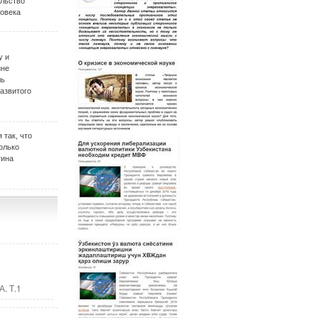
ельство
овека
у и
ине
ль
развитого
 так, что
олько
тина
. Т.1