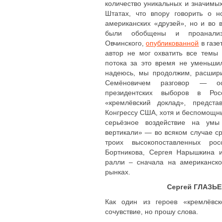
количество уникальных и значимы
Штатах, что впору говорить о 
американских «друзей», но и во 
были обобщены и проанализ
Овчинского,
опубликованной
в газе
автор не мог охватить все темы 
потока за это время не уменьшил
надеюсь, мы продолжим, расшир
Семёновичем разговор — ос
президентских выборов в Рос
«кремлёвский доклад», предста
Конгрессу США, хотя и беспомощны
серьёзное воздействие на умы
вертикали» — во всяком случае ср
троих высокопоставленных росс
Бортникова, Сергея Нарышкина 
ралли – сначала на американск
рынках.
Сергей ГЛАЗЬЕ
Как один из героев «кремлёвск
сочувствие, но прошу слова.