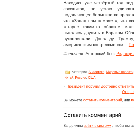
Находясь уже четвёртый год по
союзников, не устаю удивлят
подавляющее большинство предста
что «Запад нам поможет», что в
которое каким-то образом мож
пытались дружить с Бараком Оба
рукоплескали Дональду Трамп
американским конгрессменам…
По
Источник
: Авторский блог
Редакци
Категории:
Аналитика
,
Мировые новости
Китай
,
Россия
,
США
«
Президент поручил достойно отметить
От про
Вы можете
оставить комментарий
, или
t
Оставить комментарий
Вы должны
войти в систему
, чтобы оста