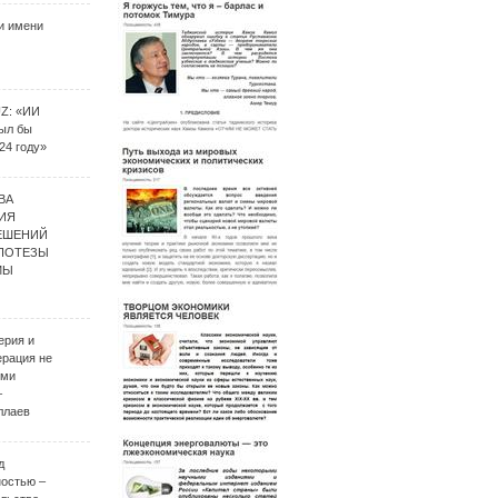
и имени
UZ: «ИИ
был бы
24 году»
ВА
ИЯ
ЕШЕНИЙ
ИПОТЕЗЫ
МЫ
ерия и
ерация не
ими
–
ллаев
д
ностью –