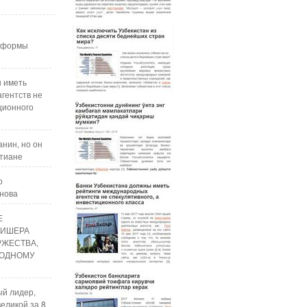
реформы
ы иметь
гентств не
ционного
нин, но он
стиане
о
анова
Е
ЛИШЕРА
РЖЕСТВА,
ОДНОМУ
ый лидер,
еликой за 8