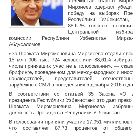
Узбекистан Шавкат Миро
Мирзиёев одержал убеди
победу на выборах Пре
Республики Узбекистан,
88,61% голосов, сообщи
Центральной избират
комиссии Республики Узбекистан Мирза-У
Абдусаломов.
«За Шавката Миромоновича Мирзиёева отдали свои
15 млн 906 тыс. 724 человек или 88,61% избират
числа принявших участие в голосовании», — сказа
брифинге, проведенном для международных и инос
наблюдателей, представителей отечестве
зарубежных СМИ в понедельник 5 декабря 2016 года
В соответствии со статьей 35 Закона «О в
президента Республики Узбекистан» это дает право
Шавката Миромоновича Мирзиёева избран
должность Президента Республики Узбекистан.
В голосовании приняли участие 17,951 миллионов 
что составляет 87,73 процентов от общего