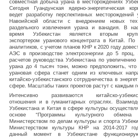
совместная добыча урана в месторождениях Узбек
Сегодня Гуандунская ядерно-энергетическая кор
ведет разработку перспективных месторождений 
Навоийской области с внедрением новых тех
раздельного извлечения урана и ванадия. В на
время Узбекистан является вторым круп
экспортером уранового концентрата в Китай. По
аналитиков, с учетом планов КНР к 2020 году дове
АЭС в производстве электроэнергии до 5 проц, 
расчетов руководства Узбекистана по увеличению
урана до 4 тысяч тонн, можно предположить, что
урановая сфера станет одним из ключевых напр
китайско-узбекистанского сотрудничества в энерге
сфере. Масштабы таких проектов растут с каждым г
Интенсивно развиваются китайско-узбекист
отношения и в гуманитарных отраслях. Взаимод
Узбекистана и Китая в сфере культуры осуществля
основе “Программы культурного обмена
Министерством по делам культуры и спорта Узбеки
Министерством культуры КНР на 2014-2017 го
данный момент в Узбекистане функциониру