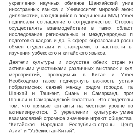
укрепления научных обменов Шанхайский унив
иностранных языков и Университет мировой экон
дипломатии, находящийся в подчинении МИД Узбек
подписали соглашение о сотрудничестве. Сторон
осуществлять взаимодействие в таких област
исследование региональных и международных п
подготовка кадров и др. В сфере образования рас
обмен студентами и стажерами, в частности в
изучения узбекского и китайского языков.
Деятели культуры и искусства обеих стран я
активными участниками различных выставок и кул
мероприятий, проводимых в Китае и Узбеки
Необходимо также подчеркнуть важность устан
побратимских связей между рядом городов, та
Шанхай и Ташкент, Сиань и Самарканд, про
Шэньси и Самаркандской областью. Это свидетельс
том, что прямые контакты на местном уровне по
активизируются. В укреплении культурно-гуман
взаимосвязей огромное значение играют общества
“Китайская Народная Республика-страны Цент
Азии” и “Узбекистан-Китай”.