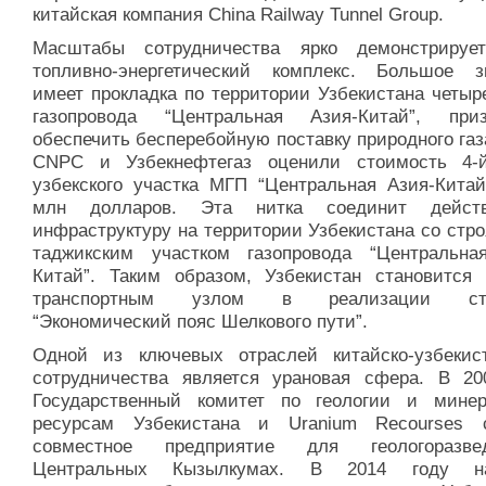
китайская компания China Railway Tunnel Group.
Масштабы сотрудничества ярко демонстрируе
топливно-энергетический комплекс. Большое з
имеет прокладка по территории Узбекистана четыр
газопровода “Центральная Азия-Китай”, приз
обеспечить бесперебойную поставку природного газ
CNPC и Узбекнефтегаз оценили стоимость 4-
узбекского участка МГП “Центральная Азия-Китай
млн долларов. Эта нитка соединит дейст
инфраструктуру на территории Узбекистана со стр
таджикским участком газопровода “Центральна
Китай”. Таким образом, Узбекистан становится
транспортным узлом в реализации стр
“Экономический пояс Шелкового пути”.
Одной из ключевых отраслей китайско-узбекист
сотрудничества является урановая сфера. В 20
Государственный комитет по геологии и мине
ресурсам Узбекистана и Uranium Recourses 
совместное предприятие для геологоразв
Центральных Кызылкумах. В 2014 году на