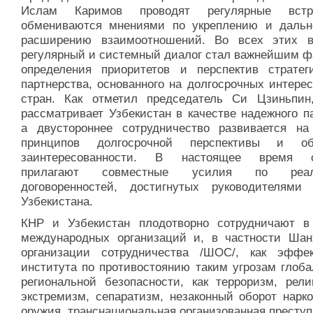
Ислам Каримов проводят регулярные вст
обмениваются мнениями по укреплению и даль
расширению взаимоотношений. Во всех этих в
регулярный и системный диалог стал важнейшим ф
определения приоритетов и перспектив стратеги
партнерства, основанного на долгосрочных интере
стран. Как отметил председатель Си Цзиньпин
рассматривает Узбекистан в качестве надежного п
а двустороннее сотрудничество развивается на
принципов долгосрочной перспективы и об
заинтересованности. В настоящее время с
прилагают совместные усилия по реал
договоренностей, достигнутых руководителям
Узбекистана.
КНР и Узбекистан плодотворно сотрудничают в
международных организаций и, в частности Шан
организации сотрудничества /ШОС/, как эффек
института по противостоянию таким угрозам глоба
региональной безопасности, как терроризм, рели
экстремизм, сепаратизм, незаконный оборот нарко
оружия, транснациональная организованная преступ