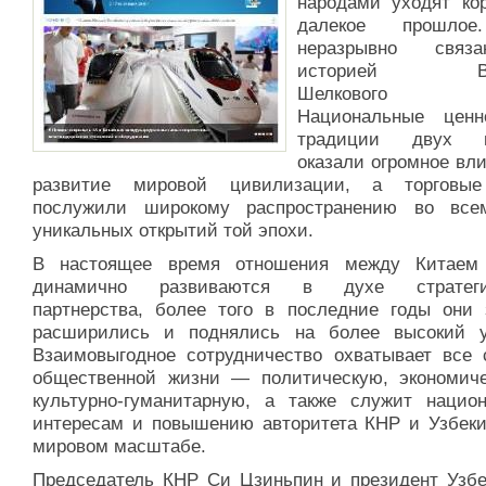
народами уходят ко
далекое прошло
неразрывно свя
историей Вел
Шелкового п
Национальные цен
традиции двух н
оказали огромное вл
развитие мировой цивилизации, а торговые
послужили широкому распространению во вс
уникальных открытий той эпохи.
В настоящее время отношения между Китаем
динамично развиваются в духе стратегич
партнерства, более того в последние годы они 
расширились и поднялись на более высокий у
Взаимовыгодное сотрудничество охватывает все 
общественной жизни — политическую, экономич
культурно-гуманитарную, а также служит нацио
интересам и повышению авторитета КНР и Узбеки
мировом масштабе.
Председатель КНР Си Цзиньпин и президент Узбе