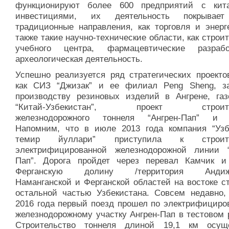
функционируют более 600 предприятий с кит
инвестициями, их деятельность покрывает
традиционные направления, как торговля и энерге
также такие научно-технические области, как строи
учебного центра, фармацевтические разраб
археологическая деятельность.
Успешно реализуется ряд стратегических проектов
как СИЗ “Джизак” и ее филиал Peng Sheng, з
производству резиновых изделий в Ангрене, газ
“Китай-Узбекистан”, проект строите
железнодорожного тоннеля “Ангрен-Пап” и 
Напомним, что в июле 2013 года компания “Узб
темир йуллари” приступила к строите
электрифицированной железнодорожной линии “
Пап”. Дорога пройдет через перевал Камчик и
Ферганскую долину /территория Андижа
Наманганской и Ферганской областей на востоке с
остальной частью Узбекистана. Совсем недавно,
2016 года первый поезд прошел по электрифициро
железнодорожному участку Ангрен-Пап в тестовом 
Строительство тоннеля длиной 19,1 км осущ