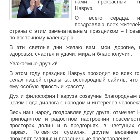
нами прекрасный пр
Навруз.
От всего сердца, ис
поздравляю всех жителе
страны с этим замечательным праздником – Новы
по восточному календарю.
В эти светлые дни желаю вам, мои дорогие, к
здоровья, счастья и удачи, мира и благополучия.
Уважаемые друзья!
В этом году праздник Навруз проходит во всех го
селах нашей страны как всенародный сайиль, что 
ему особую яркость и красоту.
Дух и философия Навруза созвучны благородным 
целям Года диалога с народом и интересов человека
Весь наш народ, поздравляя друг друга, отмечает 
приподнятом и радостном настроении повсемест
просторах долин и в предгорьях, в цветущих 
парках. Готовятся сумаляк, другие весенние
проходят гулянья и праздничные представления.