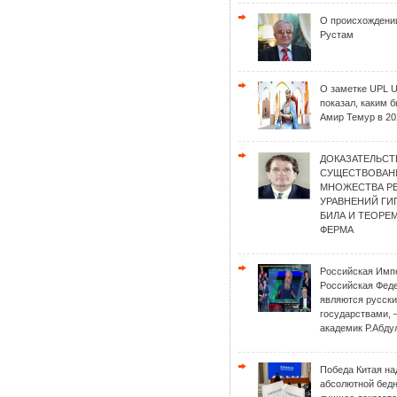
О происхождени
Рустам
О заметке UPL 
показал, каким 
Амир Темур в 20
ДОКАЗАТЕЛЬСТ
СУЩЕСТВОВАН
МНОЖЕСТВА Р
УРАВНЕНИЙ Г
БИЛА И ТЕОРЕ
ФЕРМА
Российская Имп
Российская Фед
являются русск
государствами, 
академик Р.Абду
Победа Китая на
абсолютной бед