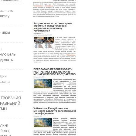
ва – это
аказу
 игры
ю
ную цель
сделать
ации
стана
СТВОВАНИЯ
УРАВНЕНИЙ
РЕМЫ
блики
ёева,
года и