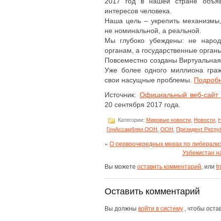
2017 год в нашей стране объя
интересов человека.
Наша цель – укрепить механизмы
не номинальной, а реальной.
Мы глубоко убеждены: не народ
органам, а государственные орган
Повсеместно созданы Виртуальна
Уже более одного миллиона гра
свои насущные проблемы.
Подроб
Источник:
Официальный веб-сайт 
20 сентября 2017 года.
Категории:
Мировые новости
,
Новости
,
Н
ГенАссамблеи ООН
,
ООН
,
Президент Респу
«
О первоочередных мерах по либерали
Узбекистан н
Вы можете
оставить комментарий
, или
t
Оставить комментарий
Вы должны
войти в систему
, чтобы оста