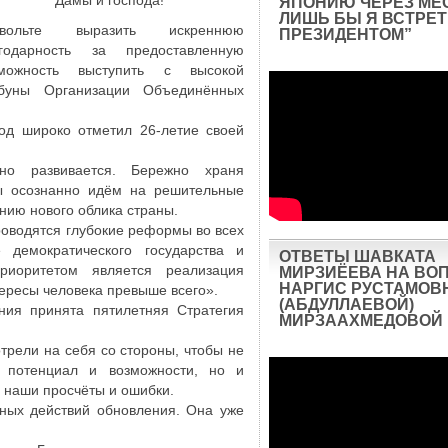
Дамы и господа!
ЯПОНИЮ ЧЕРЕЗ МЕ
ЛИШЬ БЫ Я ВСТРЕТ
звольте выразить искреннюю
ПРЕЗИДЕНТОМ”
агодарность за предоставленную
зможность выступить с высокой
ибуны Организации Объединённых
од широко отметил 26-летие своей
ьно развивается. Бережно храня
ы осознанно идём на решительные
ию нового облика страны.
проводятся глубокие реформы во всех
демократического государства и
ОТВЕТЫ ШАВКАТА
риоритетом является реализация
МИРЗИЁЕВА НА ВО
НАРГИС РУСТАМОВ
тересы человека превыше всего».
(АБДУЛЛАЕВОЙ)
ния принята пятилетняя Стратегия
МИРЗААХМЕДОВОЙ
трели на себя со стороны, чтобы не
 потенциал и возможности, но и
 наши просчёты и ошибки.
ьных действий обновления. Она уже