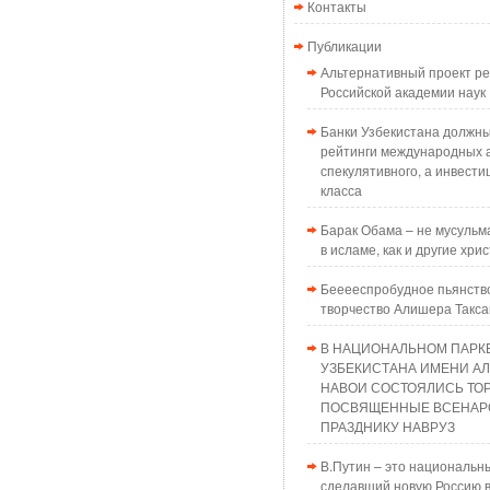
Контакты
Публикации
Альтернативный проект 
Российской академии наук
Банки Узбекистана должн
рейтинги международных а
спекулятивного, а инвести
класса
Барак Обама – не мусульма
в исламе, как и другие хри
Бееееспробудное пьянств
творчество Алишера Такс
В НАЦИОНАЛЬНОМ ПАРК
УЗБЕКИСТАНА ИМЕНИ А
НАВОИ СОСТОЯЛИСЬ ТО
ПОСВЯЩЕННЫЕ ВСЕНАР
ПРАЗДНИКУ НАВРУЗ
В.Путин – это национальн
сделавший новую Россию в