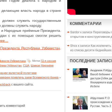
влен Годом диалога с народом и
, делающие власть народа в стране
 должен служить государственным
КОММЕНТАРИИ
ы должны служить народу.
я и Народные приёмные Президента.
Sardor к записи
Переговоры 
ждан с их помощью смогли решить
открытом и конструктивном 
нее…
Shox к записи
Как исключить
Президента Республики Узбекистан
.
из списка десяти беднейших
ПОСЛЕДНИЕ ЗАПИС
овости Узбекистана
Метки:
72-я сессия
блики Узбекистан
,
США
,
Шавкат Мирзиёев
Академик Р.Абду
зации валютной политики
Вахоб бобонинг 
амерен привлечь заем Всемирного банка
»
дастури ўзбек д
бошқаришга қоди
rackback
с вашего сайта.
Исботи
Абдуллаев Р. О
происхождении 
вить комментарий
Рустам. Часть 2