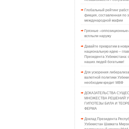
Глобальный рейтинг рабст
фикция, составленная по з
международной мафии
Грязные «оппозиционные»
всплыли наружу
Давайте превратим в нову
национальную идею – глав
Президента Узбекистана: 
наших людей богатыми!
Для ускорения либерализ
валютной политики Узбеки
необходим кредит МВФ
ДОКАЗАТЕЛЬСТВА СУЩЕ
МНОЖЕСТВА РЕШЕНИЙ 
ГИПОТЕЗЫ БИЛА И ТЕО
ФЕРМА
Доклад Президента Респу
Узбекистан Шавката Мирзи
посвященный итогам 2016 