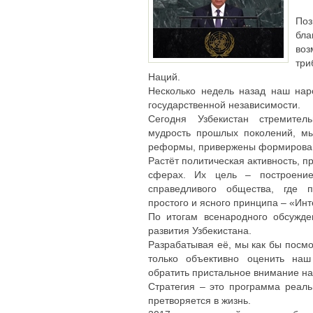
По
бл
во
тр
Наций.
Несколько недель назад наш нар
государственной независимости.
Сегодня Узбекистан стремител
мудрость прошлых поколений, м
реформы, привержены формирован
Растёт политическая активность, 
сферах. Их цель – построение 
справедливого общества, где п
простого и ясного принципа – «Ин
По итогам всенародного обсужде
развития Узбекистана.
Разрабатывая её, мы как бы посмо
только объективно оценить наш
обратить пристальное внимание на
Стратегия – это программа реал
претворяется в жизнь.