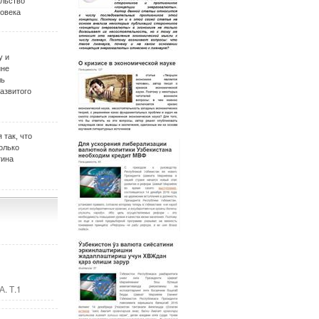
ельство
овека
у и
ине
ль
развитого
 так, что
олько
тина
. Т.1