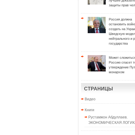
лучшее доказат
защиты прав чел
Россия должна
остановить войн
создать на Укра
Шведскую моде
нейтрального и 
государства
Может сложиться
Россию спасет т
утверждение Пу
монархом
СТРАНИЦЫ
Видео
Книги
Рустамжон Абдуллаев.
ЭКОНОМИЧЕСКАЯ ЛОГИКА