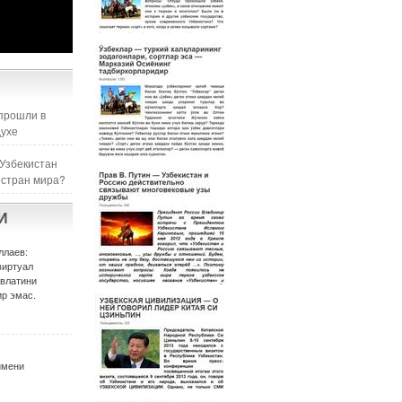
прошли в
духе
 Узбекистан
 стран мира?
И
ллаев:
виртуал
авлатини
р эмас.
имени