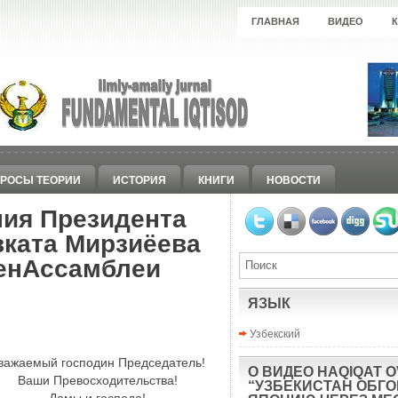
ГЛАВНАЯ
ВИДЕО
РОСЫ ТЕОРИИ
ИСТОРИЯ
КНИГИ
НОВОСТИ
ния Президента
вката Мирзиёева
ГенАссамблеи
ЯЗЫК
Узбекский
важаемый господин Председатель!
О ВИДЕО HAQIQAT O
Ваши Превосходительства!
“УЗБЕКИСТАН ОБГ