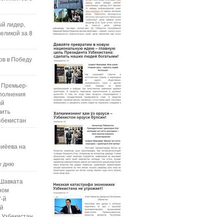
ый лидер,
еликой за 8
ов в Победу
 Премьер-
полнения
ий
чить
збекистан
зиёева на
у дню
Шавката
ном
7-й
ой
 Узбекистан