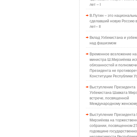
лет – I
В.Путин – это национальн
сделавший новую Россию в
лет– II
Вклад Узбекистана и узбек
над фашизмом
Временное возложение на
министра Ш.Мирзиёева ис
обязанностей и полномоч
Президента не противоре
Конституции Республики У
Выступление Президента
Узбекистана Шавката Мир
встрече, посвященной
Международному женском
Выступление Президента 
Мирзиёева на торжествен
собрании, посвященном 2
годовщине государственн
независимости Республики