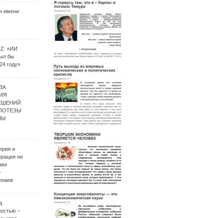
и имени
UZ: «ИИ
был бы
24 году»
ВА
ИЯ
ЕШЕНИЙ
ИПОТЕЗЫ
МЫ
ерия и
ерация не
ими
–
ллаев
д
ностью –