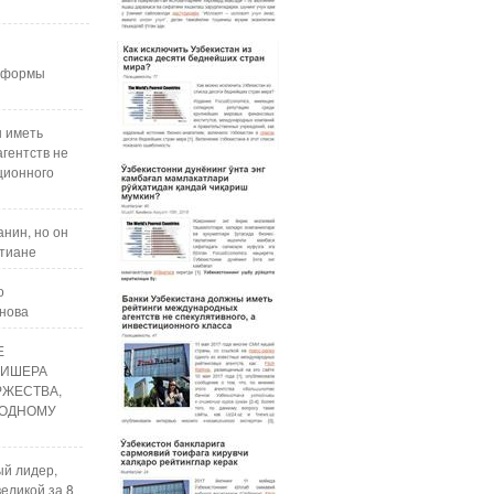
реформы
ы иметь
гентств не
ционного
нин, но он
стиане
о
анова
Е
ЛИШЕРА
РЖЕСТВА,
ОДНОМУ
ый лидер,
еликой за 8