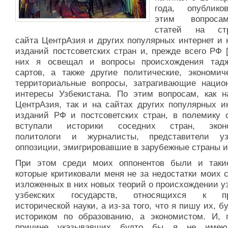
года, опублик
этим вопрос
статей на стр
сайта ЦентрАзия и других популярных интернет и 
изданий постсоветских стран и, прежде всего РФ [
них я освещал и вопросы происхождения тад
сартов, а также другие политические, экономич
территориальные вопросы, затрагивающие нацио
интересы Узбекистана. По этим вопросам, как н
ЦентрАзия, так и на сайтах других популярных ин
изданий РФ и постсоветских стран, в полемику 
вступали историки соседних стран, эконо
политологи и журналисты, представители уз
оппозиции, эмигрировавшие в зарубежные страны и 
При этом среди моих оппонентов были и таки
которые критиковали меня не за недостатки моих 
изложенных в них новых теорий о происхождении у
узбекских государств, относящихся к пр
исторической науки, а из-за того, что я пишу их, б
историком по образованию, а экономистом. И, 
причине указывавших будто бы я не имею