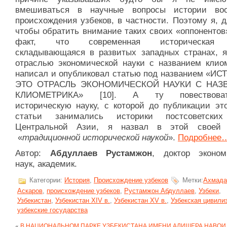
вмешиваться в научные вопросы истории во
происхождения узбеков, в частности. Поэтому я, д
чтобы обратить внимание таких своих «оппонентов
факт, что современная историческая 
складывающаяся в развитых западных странах, я
отраслью экономической науки с названием клиом
написал и опубликовал статью под названием «ИС
ЭТО ОТРАСЛЬ ЭКОНОМИЧЕСКОЙ НАУКИ С НАЗ
КЛИОМЕТРИКА» [10]. А ту повествоват
историческую науку, с которой до публикации эт
статьи занимались историки постсоветских
Центральной Азии, я назвал в этой своей 
«
традиционной исторической наукой
».
Подробнее
Автор:
Абдуллаев
Рустамжон
, доктор эконом
наук, академик.
Категории:
История
,
Происхождение узбеков
Метки:
Ахмада
Аскаров
,
происхождение узбеков
,
Рустамжон Абдуллаев
,
Узбеки
,
Узбекистан
,
Узбекистан XIV в.
,
Узбекистан XV в.
,
Узбекская цивили
узбекские государства
«
В НАЦИОНАЛЬНОМ ПАРКЕ УЗБЕКИСТАНА ИМЕНИ АЛИШЕРА НАВОИ