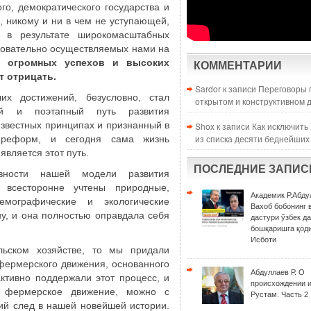
го, демократического государства и
, никому и ни в чем не уступающей,
я в результате широкомасштабных
довательно осуществляемых нами на
х огромных успехов и высоких
КОММЕНТАРИИ
т отрицать.
Sardor к записи
Переговоры 
х достижений, безусловно, стал
открытом и конструктивном 
й и поэтапный путь развития
известных принципах и признанный в
Shox к записи
Как исключить
из списка десяти беднейших
 реформ, и сегодня сама жизнь
является этот путь.
ПОСЛЕДНИЕ ЗАПИС
ности нашей модели развития
 всесторонне учтены природные,
Академик Р.Абду
емографические и экологические
Вахоб бобонинг 
ну, и она полностью оправдала себя
дастури ўзбек д
бошқаришга қоди
Исботи
льском хозяйстве, то мы придали
фермерского движения, основанного
Абдуллаев Р. О
ктивно поддержали этот процесс, и
происхождении 
 фермерское движение, можно с
Рустам. Часть 2
кий след в нашей новейшей истории.