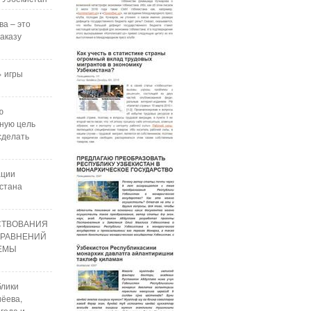
ва – это
аказу
 игры
ю
ную цель
сделать
ации
стана
СТВОВАНИЯ
УРАВНЕНИЙ
РЕМЫ
блики
ёева,
года и