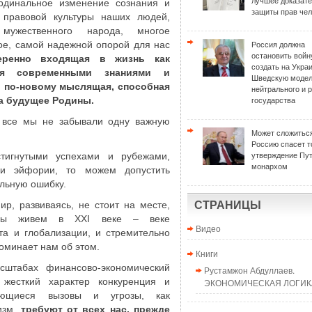
лучшее доказат
ардинальное изменение сознания и
защиты прав чел
 правовой культуры наших людей,
мужественного народа, многое
ное, самой надежной опорой для нас
Россия должна
остановить войн
еренно входящая в жизнь как
создать на Укра
я современными знаниями и
Шведскую моде
 по-новому мыслящая, способная
нейтрального и 
за будущее Родины.
государства
ы все мы не забывали одну важную
Может сложиться
Россию спасет т
тигнутыми успехами и рубежами,
утверждение Пу
монархом
 и эйфории, то можем допустить
ельную ошибку.
ир, развиваясь, не стоит на месте,
СТРАНИЦЫ
 мы живем в XXI веке – веке
Видео
ета и глобализации, и стремительно
минает нам об этом.
Книги
штабах финансово-экономический
Рустамжон Абдуллаев.
жесткий характер конкуренция и
ЭКОНОМИЧЕСКАЯ ЛОГИКА
вающиеся вызовы и угрозы, как
изм,
требуют от всех нас, прежде