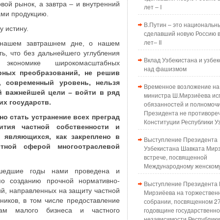
вой рынок, а завтра – и внутренний
лет – I
ами продукцию.
В.Путин – это национальн
у истину.
сделавший новую Россию в
лет– II
 нашем завтрашнем дне, о нашем
ть, что без дальнейшего углубления
Вклад Узбекистана и узбек
кономике широкомасштабных
над фашизмом
рных преобразований, не решив
 современный уровень, нельзя
Временное возложение на
й важнейшей цели – войти в ряд
министра Ш.Мирзиёева ис
х государств.
обязанностей и полномоч
Президента не противоре
но стать устранение всех преград
Конституции Республики У
ития частной собственности и
, являющихся, как закреплено в
Выступление Президента
етной сферой многоотраслевой
Узбекистана Шавката Мир
встрече, посвященной
Международному женском
ошедшие годы нами проведена и
о созданию прочной нормативно-
Выступление Президента 
ий, направленных на защиту частной
Мирзиёева на торжествен
нников, в том числе предоставление
собрании, посвященном 2
годовщине государственн
ам малого бизнеса и частного
независимости Республики