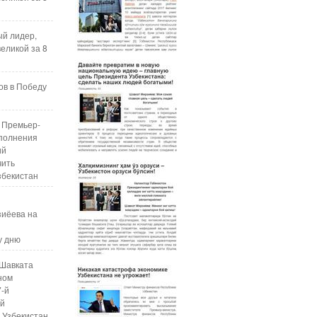
ый лидер,
еликой за 8
ов в Победу
 Премьер-
полнения
ий
чить
збекистан
зиёева на
у дню
Шавката
ном
7-й
ой
 Узбекистан