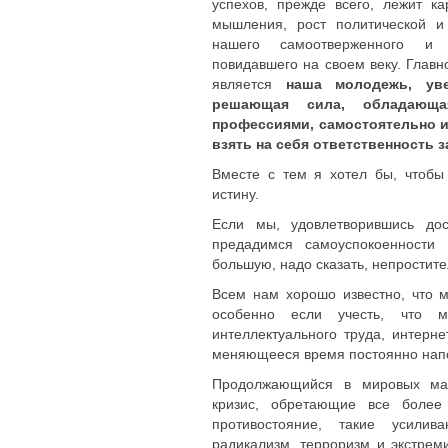
успехов, прежде всего, лежит к
мышления, рост политической и
нашего самоотверженного и 
повидавшего на своем веку. Глав
является
наша молодежь, ув
решающая сила, обладающа
профессиями, самостоятельно и
взять на себя ответственность 
Вместе с тем я хотел бы, чтоб
истину.
Если мы, удовлетворившись дос
предадимся самоуспокоенности
большую, надо сказать, непростит
Всем нам хорошо известно, что м
особенно если учесть, что
интеллектуального труда, интерн
меняющееся время постоянно напо
Продолжающийся в мировых мас
кризис, обретающие все более 
противостояние, такие усили
радикализм, терроризм и экстрем