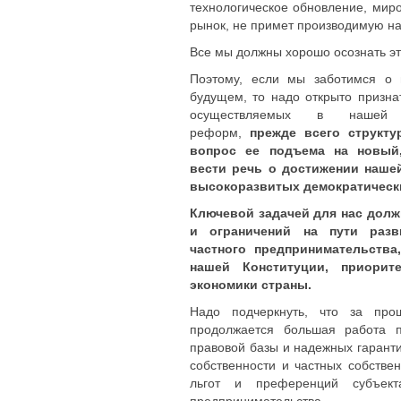
технологическое обновление, миро
рынок, не примет производимую н
Все мы должны хорошо осознать эт
Поэтому, если мы заботимся о
будущем, то надо открыто призна
осуществляемых в нашей э
реформ,
прежде всего структу
вопрос ее подъема на новый,
вести речь о достижении наше
высокоразвитых демократически
Ключевой задачей для нас долж
и ограничений на пути разв
частного предпринимательства
нашей Конституции, приорит
экономики страны.
Надо подчеркнуть, что за пр
продолжается большая работа п
правовой базы и надежных гарант
собственности и частных собстве
льгот и преференций субъект