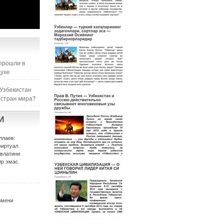
прошли в
духе
 Узбекистан
 стран мира?
И
ллаев:
виртуал
авлатини
р эмас.
имени