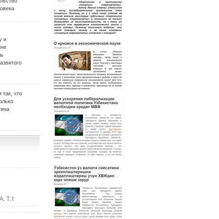
ельство
овека
у и
ине
ль
развитого
 так, что
олько
тина
. Т.1