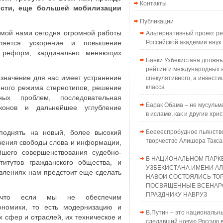
Контакты
ости, еще большей мобилизации
Публикации
Альтернативный проект 
емой нами сегодня огромной работы
Российской академии наук
ляется ускорение и повышение
х реформ, кардинально меняющих
Банки Узбекистана должн
рейтинги международных а
спекулятивного, а инвести
 значение для нас имеет устранение
класса
рного режима стереотипов, решение
х проблем, последовательная
Барак Обама – не мусульма
конов и дальнейшее углубление
в исламе, как и другие хри
Бееееспробудное пьянств
однять на новый, более высокий
творчество Алишера Такс
чения свободы слова и информации,
йшего совершенствования судебно-
В НАЦИОНАЛЬНОМ ПАРК
титутов гражданского общества, и
УЗБЕКИСТАНА ИМЕНИ А
равлениях нам предстоит еще сделать
НАВОИ СОСТОЯЛИСЬ ТО
ПОСВЯЩЕННЫЕ ВСЕНАР
ПРАЗДНИКУ НАВРУЗ
что если мы не обеспечим
кономики, то есть модернизацию и
В.Путин – это национальн
 сфер и отраслей, их техническое и
сделавший новую Россию в