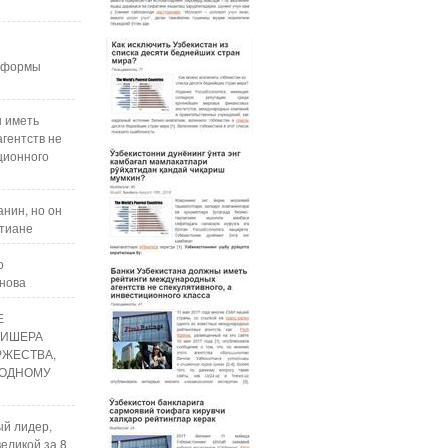
реформы
ы иметь
гентств не
ционного
нин, но он
стиане
о
анова
Е
ЛИШЕРА
РЖЕСТВА,
ОДНОМУ
ый лидер,
еликой за 8