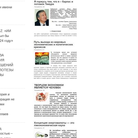
и имени
UZ: «ИИ
был бы
24 году»
ВА
ИЯ
ЕШЕНИЙ
ИПОТЕЗЫ
МЫ
ерия и
ерация не
ими
–
ллаев
д
ностью –