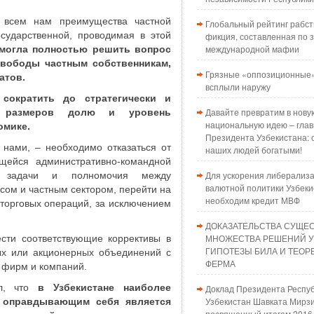
 всем нам преимущества частной
Глобальный рейтинг рабст
осударственной, проводимая в этой
фикция, составленная по з
международной мафии
смогла полностью решить вопрос
вободы частным собственникам,
Грязные «оппозиционные»
атов.
всплыли наружу
ократить до стратегически и
Давайте превратим в нову
х размеров долю и уровень
национальную идею – глав
омике.
Президента Узбекистана: 
 нами, – необходимо отказаться от
наших людей богатыми!
ейся административно-командной
Для ускорения либерализ
ь задачи и полномочия между
валютной политики Узбеки
сом и частным сектором, перейти на
необходим кредит МВФ
торговых операций, за исключением
ДОКАЗАТЕЛЬСТВА СУЩЕ
МНОЖЕСТВА РЕШЕНИЙ 
ести соответствующие коррективы в
ГИПОТЕЗЫ БИЛА И ТЕО
ых или акционерных объединений с
ФЕРМА
 фирм и компаний.
л, что
в Узбекистане наиболее
Доклад Президента Респу
Узбекистан Шавката Мирзи
 оправдывающим себя является
посвященный итогам 2016 