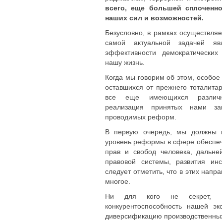
всего, еще большей сплоченн
наших сил и возможностей.
Безусловно, в рамках осуществля
самой актуальной задачей яв
эффективности демократически
нашу жизнь.
Когда мы говорим об этом, особое
оставшихся от прежнего тоталита
все еще имеющихся различны
реализация принятых нами за
проводимых реформ.
В первую очередь, мы должны п
уровень реформы в сфере обеспе
прав и свобод человека, дальне
правовой системы, развития инс
следует отметить, что в этих нап
многое.
Ни для кого не секрет, 
конкурентоспособность нашей э
диверсификацию производственных