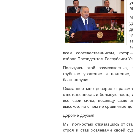
у
М
М
у
д
ч
в
в
всем соотечественникам, котор
избрав Президентом Республики Уз
Пользуясь этой возможностью, 
глубокое уважение и почтение,
благополучия.
Оказанное мне доверие я рассма
ответственность и большую честь, 
все свои силы, посвящу свою ж
высокое, ни с чем не сравнимое д
Дорогие друзья!
Мы, полностью отказавшись от ста
строя и став хозяевами своей су