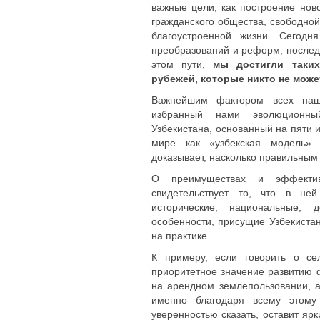
важные цели, как построение ново
гражданского общества, свободной
благоустроенной жизни. Сегодн
преобразований и реформ, после
этом пути,
мы достигли таки
рубежей, которые никто не може
Важнейшим фактором всех наши
избранный нами эволюционны
Узбекистана, основанный на пяти 
мире как «узбекская модель»
доказывает, насколько правильным 
О преимуществах и эффектив
свидетельствует то, что в ней
исторические, национальные, д
особенности, присущие Узбекиста
на практике.
К примеру, если говорить о се
приоритетное значение развитию 
на арендном землепользовании, а
именно благодаря всему этому
уверенностью сказать, оставит яр