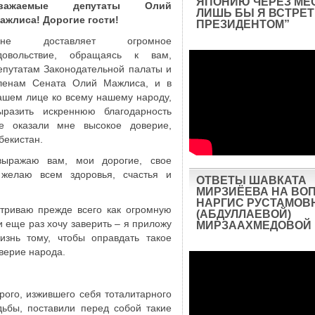
ЯПОНИЮ ЧЕРЕЗ МЕ
важаемые депутаты Олий
ЛИШЬ БЫ Я ВСТРЕТ
ажлиса!
Дорогие гости!
ПРЕЗИДЕНТОМ”
не доставляет огромное
довольствие, обращаясь к вам,
епутатам Законодательной палаты и
ленам Сената Олий Мажлиса, и в
ашем лице ко всему нашему народу,
ыразить искреннюю благодарность
ые оказали мне высокое доверие,
бекистан.
выражаю вам, мои дорогие, свое
 желаю всем здоровья, счастья и
ОТВЕТЫ ШАВКАТА
МИРЗИЁЕВА НА ВО
НАРГИС РУСТАМОВ
триваю прежде всего как огромную
(АБДУЛЛАЕВОЙ)
и еще раз хочу заверить – я приложу
МИРЗААХМЕДОВОЙ
изнь тому, чтобы оправдать такое
оверие народа.
рого, изжившего себя тоталитарного
дьбы, поставили перед собой такие