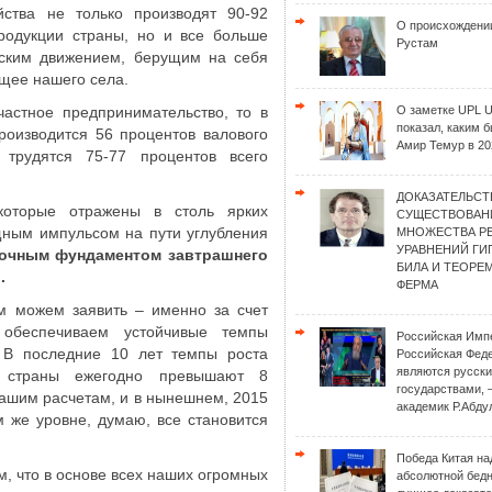
ства не только производят 90-92
О происхождени
продукции страны, но и все больше
Рустам
еским движением, берущим на себя
ущее нашего села.
частное предпринимательство, то в
О заметке UPL 
показал, каким 
роизводится 56 процентов валового
Амир Темур в 20
 трудятся 75-77 процентов всего
ДОКАЗАТЕЛЬСТ
которые отражены в столь ярких
СУЩЕСТВОВАН
щным импульсом на пути углубления
МНОЖЕСТВА Р
УРАВНЕНИЙ Г
очным фундаментом завтрашнего
БИЛА И ТЕОРЕ
.
ФЕРМА
м можем заявить – именно за счет
обеспечиваем устойчивые темпы
Российская Имп
. В последние 10 лет темпы роста
Российская Фед
являются русск
а страны ежегодно превышают 8
государствами, 
 нашим расчетам, и в нынешнем, 2015
академик Р.Абду
м же уровне, думаю, все становится
Победа Китая на
ом, что в основе всех наших огромных
абсолютной бед