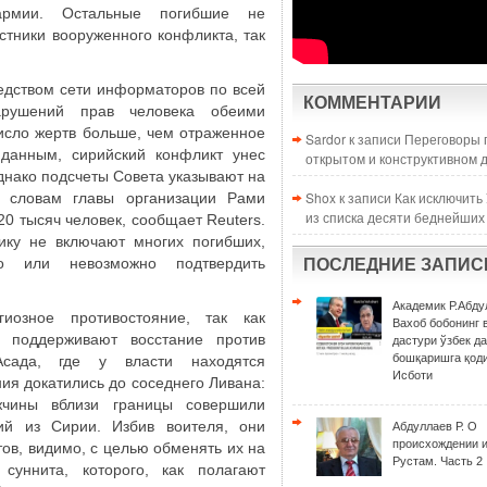
 армии. Остальные погибшие не
астники вооруженного конфликта, так
редством сети информаторов по всей
КОММЕНТАРИИ
рушений прав человека обеими
число жертв больше, чем отраженное
Sardor к записи
Переговоры 
данным, сирийский конфликт унес
открытом и конструктивном 
Однако подсчеты Совета указывают на
Shox к записи
Как исключить
 словам главы организации Рами
из списка десяти беднейших
20 тысяч человек, сообщает Reuters.
ику не включают многих погибших,
о или невозможно подтвердить
ПОСЛЕДНИЕ ЗАПИС
Академик Р.Абду
иозное противостояние, так как
Вахоб бобонинг 
в поддерживают восстание против
дастури ўзбек д
бошқаришга қоди
сада, где у власти находятся
Исботи
ия докатились до соседнего Ливана:
чины вблизи границы совершили
ий из Сирии. Избив воителя, они
Абдуллаев Р. О
происхождении 
тов, видимо, с целью обменять их на
Рустам. Часть 2
уннита, которого, как полагают