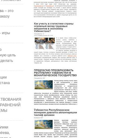
ва – это
аказу
 игры
ю
ную цель
сделать
ации
стана
СТВОВАНИЯ
УРАВНЕНИЙ
РЕМЫ
блики
ёева,
года и