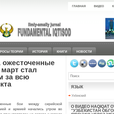
ГЛАВНАЯ
ВИДЕО
РОСЫ ТЕОРИИ
ИСТОРИЯ
КНИГИ
НОВОСТИ
а ожесточенные
 март стал
 за всю
кта
ЯЗЫК
Узбекский
оченные бои между сирийской
О ВИДЕО HAQIQAT O
цией и армией начались утром во
“УЗБЕКИСТАН ОБГ