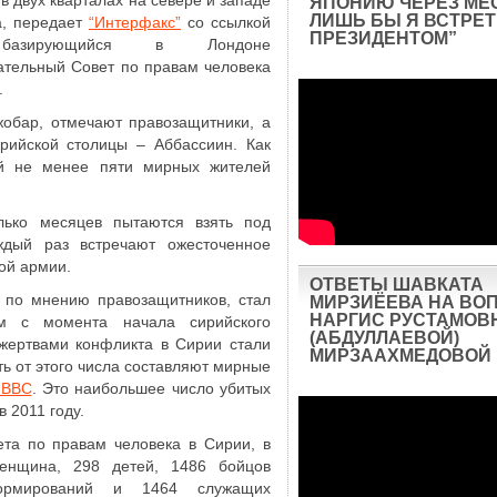
 в двух кварталах на севере и западе
ЯПОНИЮ ЧЕРЕЗ МЕ
ЛИШЬ БЫ Я ВСТРЕТ
а, передает
“Интерфакс”
со ссылкой
ПРЕЗИДЕНТОМ”
азирующийся в Лондоне
тельный Совет по правам человека
.
жобар, отмечают правозащитники, а
рийской столицы – Аббассиин. Как
ий не менее пяти мирных жителей
лько месяцев пытаются взять под
ждый раз встречают ожесточенное
ой армии.
ОТВЕТЫ ШАВКАТА
 по мнению правозащитников, стал
МИРЗИЁЕВА НА ВО
НАРГИС РУСТАМОВ
м с момента начала сирийского
(АБДУЛЛАЕВОЙ)
жертвами конфликта в Сирии стали
МИРЗААХМЕДОВОЙ
ть от этого числа составляют мирные
 BBC
. Это наибольшее число убитых
 2011 году.
та по правам человека в Сирии, в
енщина, 298 детей, 1486 бойцов
формирований и 1464 служащих