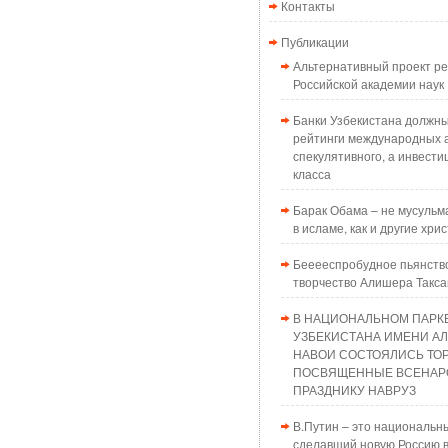
Контакты
Публикации
Альтернативный проект 
Российской академии наук
Банки Узбекистана должн
рейтинги международных а
спекулятивного, а инвести
класса
Барак Обама – не мусульма
в исламе, как и другие хри
Бееееспробудное пьянств
творчество Алишера Такс
В НАЦИОНАЛЬНОМ ПАРК
УЗБЕКИСТАНА ИМЕНИ А
НАВОИ СОСТОЯЛИСЬ ТО
ПОСВЯЩЕННЫЕ ВСЕНАР
ПРАЗДНИКУ НАВРУЗ
В.Путин – это национальн
сделавший новую Россию в