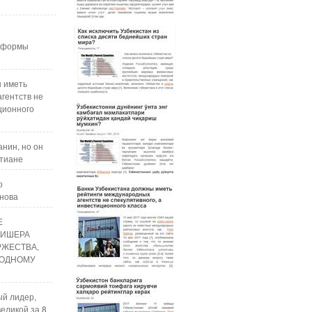
реформы
ы иметь
гентств не
ционного
нин, но он
стиане
о
анова
Е
ЛИШЕРА
РЖЕСТВА,
ОДНОМУ
ый лидер,
еликой за 8