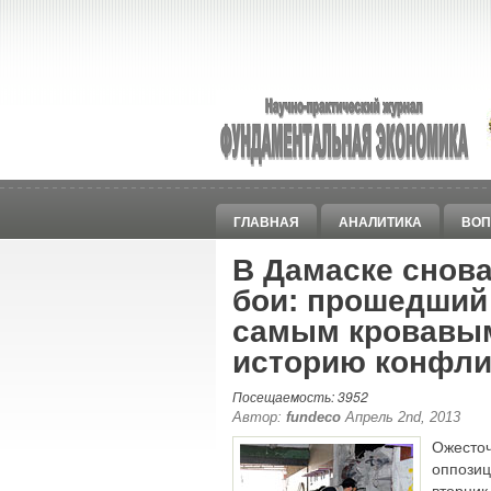
ГЛАВНАЯ
АНАЛИТИКА
ВОП
В Дамаске снов
бои: прошедший
самым кровавым
историю конфли
Посещаемость: 3952
Автор:
fundeco
Апрель 2nd, 2013
Ожест
оппози