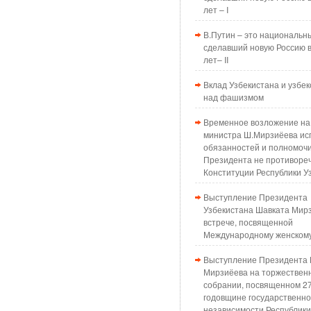
лет – I
В.Путин – это национальн
сделавший новую Россию в
лет– II
Вклад Узбекистана и узбек
над фашизмом
Временное возложение на
министра Ш.Мирзиёева ис
обязанностей и полномоч
Президента не противоре
Конституции Республики У
Выступление Президента
Узбекистана Шавката Мир
встрече, посвященной
Международному женском
Выступление Президента 
Мирзиёева на торжествен
собрании, посвященном 2
годовщине государственн
независимости Республики