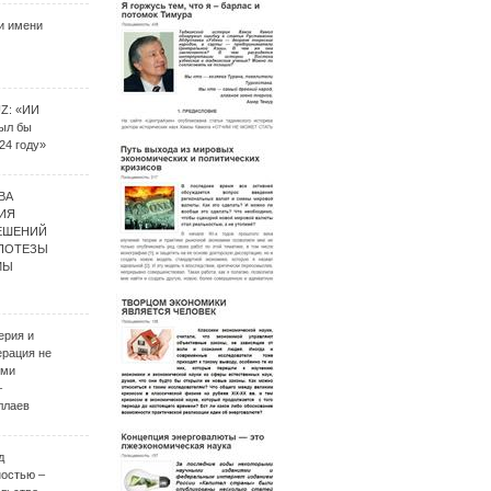
и имени
UZ: «ИИ
был бы
24 году»
ВА
ИЯ
ЕШЕНИЙ
ИПОТЕЗЫ
МЫ
ерия и
ерация не
ими
–
ллаев
д
ностью –