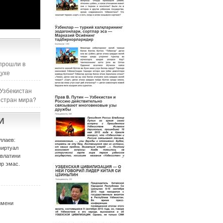
прошли в
духе
 Узбекистан
 стран мира?
И
ллаев:
виртуал
авлатини
р эмас.
имени