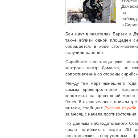
вторник
Дамаск
на б
наблюда
в Сирии
Бои идут в кварталах Барзех и Д
также вблизи одной площадей си
сообщается, в ходе столкновен
получили ранения.
Сирийские повстанцы уже неско
контроль центр Дамаска, но ка
сопротивление со стороны сирийск
Между тем март нынешнего года,
самым кровопролитным месяце
конфликта: за прошедший месяц 
более 6 тысяч человек, причем тре
жители, сообщает
Русская служба
за месяц с начала противостояния в
По данным наблюдательного Сове
числе погибших в марте 291 ж
повстанческих вооруженных 