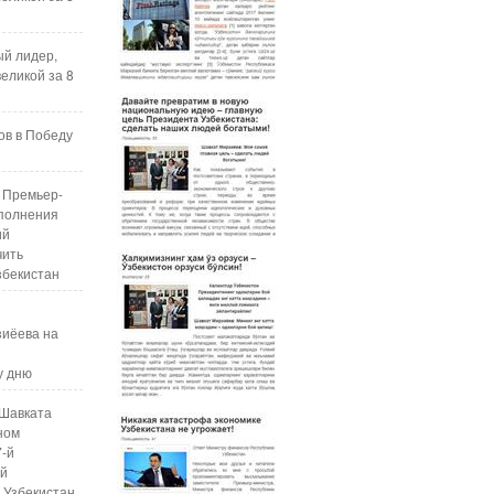
ый лидер,
еликой за 8
ов в Победу
 Премьер-
полнения
ий
чить
збекистан
зиёева на
у дню
Шавката
ном
7-й
ой
 Узбекистан