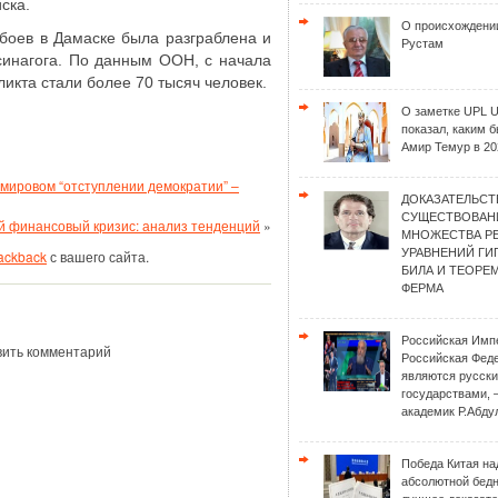
ска.
О происхождени
 боев в Дамаске была разграблена и
Рустам
синагога. По данным ООН, с начала
икта стали более 70 тысяч человек.
О заметке UPL 
показал, каким 
Амир Темур в 20
 мировом “отступлении демократии” –
ДОКАЗАТЕЛЬСТ
СУЩЕСТВОВАН
 финансовый кризис: анализ тенденций
»
МНОЖЕСТВА Р
УРАВНЕНИЙ Г
rackback
с вашего сайта.
БИЛА И ТЕОРЕ
ФЕРМА
Российская Имп
вить комментарий
Российская Фед
являются русск
государствами, 
академик Р.Абду
Победа Китая на
абсолютной бед