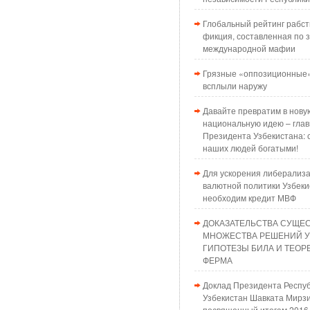
Глобальный рейтинг рабст
фикция, составленная по з
международной мафии
Грязные «оппозиционные»
всплыли наружу
Давайте превратим в нову
национальную идею – глав
Президента Узбекистана: 
наших людей богатыми!
Для ускорения либерализ
валютной политики Узбеки
необходим кредит МВФ
ДОКАЗАТЕЛЬСТВА СУЩЕ
МНОЖЕСТВА РЕШЕНИЙ 
ГИПОТЕЗЫ БИЛА И ТЕО
ФЕРМА
Доклад Президента Респу
Узбекистан Шавката Мирзи
посвященный итогам 2016 