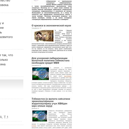
ельство
овека
у и
ине
ль
развитого
 так, что
олько
тина
. Т.1