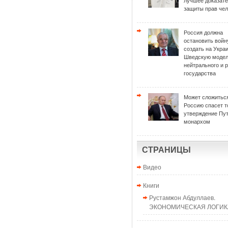
лучшее доказат
защиты прав чел
Россия должна
остановить войн
создать на Укра
Шведскую моде
нейтрального и 
государства
Может сложиться
Россию спасет т
утверждение Пу
монархом
СТРАНИЦЫ
Видео
Книги
Рустамжон Абдуллаев.
ЭКОНОМИЧЕСКАЯ ЛОГИКА