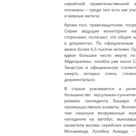
сирийской правительственной
опознаны – среди них есть как уч
и мирные жители.
Кроме того, правозащитники, пос
Сирии ведущие мониторинг на
сторонами, полагают, что общее 
в документах. По официальным 
жизни более 6,5 тысячи человек. 
вдвое большее число жертв: по
Абделрахман, погибло уже около 1
Зачастую в официальную статист
смерть которых очень сложн
документально.
В стране усиливается и религ
большинство мусульман-суннито
режима президента Башара А
преимущественно алавиты. Волнен
там накануне вооруженные муж
нападение на автобус, выехавш
захватили восемь сирийских алави
Мохаммеда Хусейна Ахмада – с