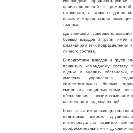
Необходимо наращивать усилия в
производственной и ремонтно
готовности, а также создания с
новых и модернизации имеющихс
техники.
Дальнейшего совершенствования
боевых взводов и групп, имея 
командирам этих подразделений и
личного состава.
В подготовке взводов и групп с
привитию командному составу т
оценке и анализу обстановки, 
умелому управлению подра
самостоятельных боевых зада
смежными специальностями, ново
обеспечения взаимозаменяем
слаженности подразделений.
В связи с этим решающее значен
подготовки широко эрудиров
интеллектуально развитых воен
профессиональными и духовно-нр