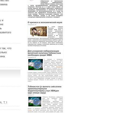
ельство
овека
у и
ине
ль
развитого
 так, что
олько
тина
. Т.1