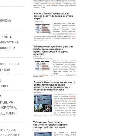
реформы
ы иметь
гентств не
ционного
нин, но он
стиане
о
анова
Е
ЛИШЕРА
РЖЕСТВА,
ОДНОМУ
ый лидер,
еликой за 8