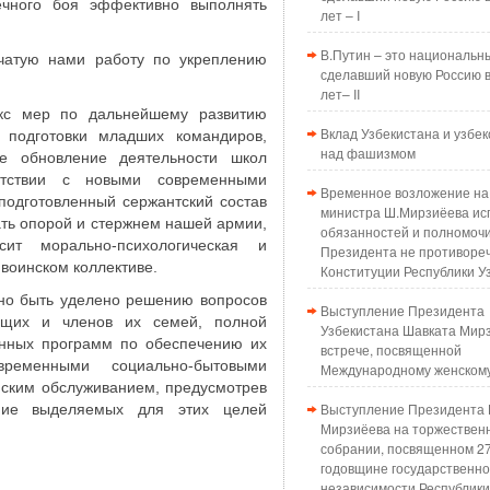
ечного боя эффективно выполнять
лет – I
В.Путин – это национальн
ачатую нами работу по укреплению
сделавший новую Россию в
лет– II
кс мер по дальнейшему развитию
Вклад Узбекистана и узбек
 подготовки младших командиров,
над фашизмом
е обновление деятельности школ
етствии с новыми современными
Временное возложение на
подготовленный сержантский состав
министра Ш.Мирзиёева ис
тать опорой и стержнем нашей армии,
обязанностей и полномоч
ит морально-психологическая и
Президента не противоре
 воинском коллективе.
Конституции Республики У
но быть уделено решению вопросов
Выступление Президента
ащих и членов их семей, полной
Узбекистана Шавката Мир
енных программ по обеспечению их
встрече, посвященной
ременными социально-бытовыми
Международному женском
нским обслуживанием, предусмотрев
Выступление Президента 
ние выделяемых для этих целей
Мирзиёева на торжествен
собрании, посвященном 2
годовщине государственн
независимости Республики