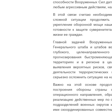
способности Вооруженных Сил дат
любым агрессивным действиям, на
В этой связи считаю необходим
сложной ситуации продолжить
укрепление оборонной мощи наше
готовности к защите суверенитет
жизни ее граждан.
Главной задачей Вооруженны
Генерального штаба и штабов во
глубокого, целенаправленн
прогнозирования быстроменяюще
территориях и в регионе в цел
выявления вероятных рисков, св
деятельности террористических
серьезно осложнить ситуацию на н
Важно на этой основе продолж
построения обороны страны с
операционного направления, обр
реализацию действенных мер по 
подразделений военных округов 
ими скоординированных совместн