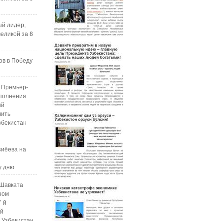
ый лидер,
еликой за 8
ов в Победу
 Премьер-
полнения
ий
чить
збекистан
зиёева на
у дню
Шавката
ном
7-й
ой
 Узбекистан