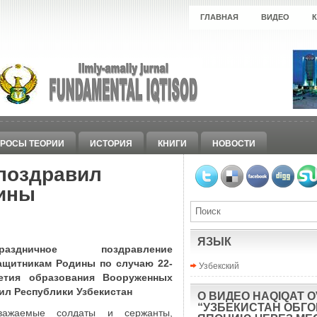
ГЛАВНАЯ
ВИДЕО
РОСЫ ТЕОРИИ
ИСТОРИЯ
КНИГИ
НОВОСТИ
поздравил
ины
ЯЗЫК
раздничное поздравление
ащитникам Родины по случаю 22-
Узбекский
етия образования Вооруженных
ил Республики Узбекистан
О ВИДЕО HAQIQAT O
“УЗБЕКИСТАН ОБГ
важаемые солдаты и сержанты,