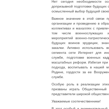
Нет сегодня необходимости ос
допризывной подготовки будущих 
осмысленный выбор будущей своей
Важное значение в этой связи п
организации и проведению в обра
коллективах и махаллях с привле
том числе военнослужащих и
мероприятий военно-патриотиче
будущих воинов эрудиции, зна
закалки. Активно использовать
сегмента сети Интернет для ин
службе, подготовке военных ка
масштабных реформ. Избегая при
подхода, воспитывать в нашей м
Родине, гордости за ее Вооруж
службе.
Особую роль в реализации этих
призваны играть Общественный 
представители широкой общественно
Уважаемые соотечественники!
В этот особый и знаменательный