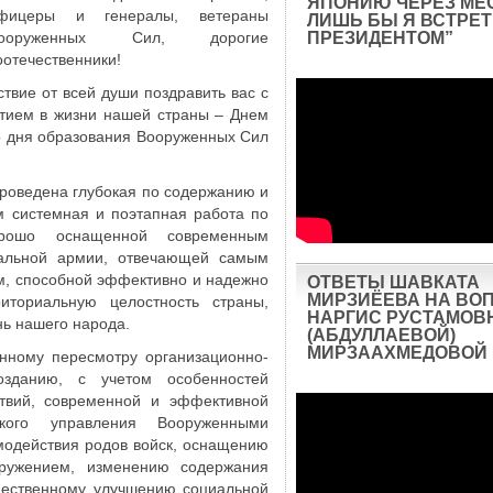
ЯПОНИЮ ЧЕРЕЗ МЕ
фицеры и генералы, ветераны
ЛИШЬ БЫ Я ВСТРЕТ
ооруженных Сил, дорогие
ПРЕЗИДЕНТОМ”
оотечественники!
твие от всей души поздравить вас с
тием в жизни нашей страны – Днем
о дня образования Вооруженных Сил
проведена глубокая по содержанию и
м системная и поэтапная работа по
рошо оснащенной современным
альной армии, отвечающей самым
м, способной эффективно и надежно
ОТВЕТЫ ШАВКАТА
МИРЗИЁЕВА НА ВО
риториальную целостность страны,
НАРГИС РУСТАМОВ
ь нашего народа.
(АБДУЛЛАЕВОЙ)
МИРЗААХМЕДОВОЙ
нному пересмотру организационно-
озданию, с учетом особенностей
ствий, современной и эффективной
еского управления Вооруженными
модействия родов войск, оснащению
ружением, изменению содержания
ущественному улучшению социальной