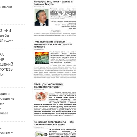
и имени
UZ: «ИИ
был бы
24 году»
ВА
ИЯ
ЕШЕНИЙ
ИПОТЕЗЫ
МЫ
ерия и
ерация не
ими
–
ллаев
д
ностью –