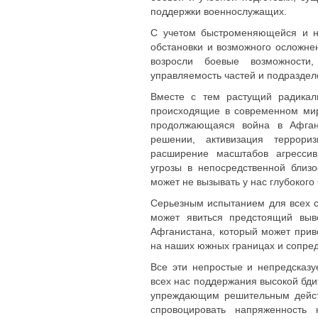
поддержки военнослужащих.
С учетом быстроменяющейся и н
обстановки и возможного осложне
возросли боевые возможности
управляемость частей и подразде
Вместе с тем растущий радикал
происходящие в современном ми
продолжающаяся война в Афган
решении, активизация террориз
расширение масштабов агрессив
угрозы в непосредственной близ
может не вызывать у нас глубокого 
Серьезным испытанием для всех с
может явиться предстоящий выв
Афганистана, который может при
на наших южных границах и сопре
Все эти непростые и непредсказ
всех нас поддержания высокой бди
упреждающим решительным дейст
спровоцировать напряженность 