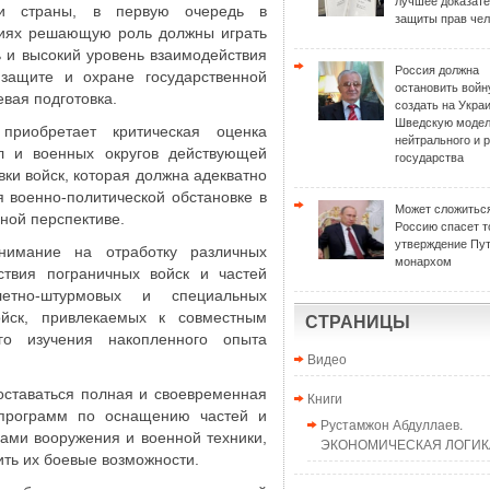
лучшее доказат
ти страны, в первую очередь в
защиты прав чел
овиях решающую роль должны играть
 и высокий уровень взаимодействия
Россия должна
 защите и охране государственной
остановить войн
евая подготовка.
создать на Укра
Шведскую моде
приобретает критическая оценка
нейтрального и 
 и военных округов действующей
государства
вки войск, которая должна адекватно
 военно-политической обстановке в
Может сложиться
ной перспективе.
Россию спасет т
утверждение Пу
нимание на отработку различных
монархом
ствия пограничных войск и частей
летно-штурмовых и специальных
ойск, привлекаемых к совместным
СТРАНИЦЫ
го изучения накопленного опыта
Видео
оставаться полная и своевременная
Книги
программ по оснащению частей и
Рустамжон Абдуллаев.
ами вооружения и военной техники,
ЭКОНОМИЧЕСКАЯ ЛОГИКА
ть их боевые возможности.