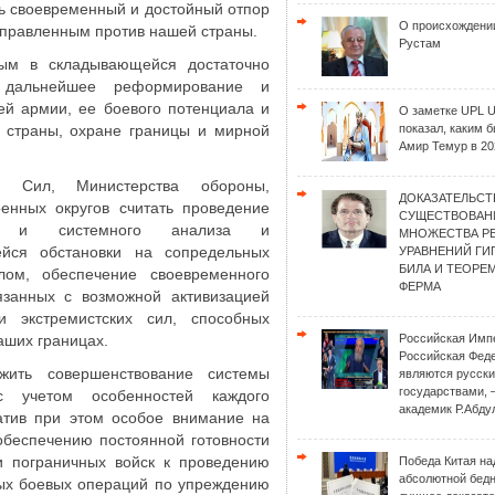
ь своевременный и достойный отпор
О происхождени
правленным против нашей страны.
Рустам
ым в складывающейся достаточно
 дальнейшее реформирование и
й армии, ее боевого потенциала и
О заметке UPL 
а страны, охране границы и мирной
показал, каким 
Амир Темур в 20
х Сил, Министерства обороны,
ДОКАЗАТЕЛЬСТ
енных округов считать проведение
СУЩЕСТВОВАН
ого и системного анализа и
МНОЖЕСТВА Р
йся обстановки на сопредельных
УРАВНЕНИЙ Г
БИЛА И ТЕОРЕ
ом, обеспечение своевременного
ФЕРМА
язанных с возможной активизацией
 и экстремистских сил, способных
аших границах.
Российская Имп
Российская Фед
ить совершенствование системы
являются русск
государствами, 
 учетом особенностей каждого
академик Р.Абду
атив при этом особое внимание на
обеспечению постоянной готовности
и пограничных войск к проведению
Победа Китая на
абсолютной бед
ых боевых операций по упреждению