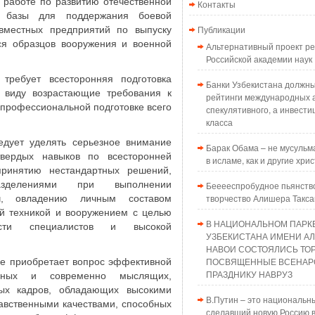
 работе по развитию отечественной
Контакты
й базы для поддержания боевой
Публикации
овместных предприятий по выпуску
я образцов вооружения и военной
Альтернативный проект 
Российской академии наук
 требует всесторонняя подготовка
Банки Узбекистана должн
в виду возрастающие требования к
рейтинги международных а
 профессиональной подготовке всего
спекулятивного, а инвести
класса
ледует уделять серьезное внимание
Барак Обама – не мусульма
вердых навыков по всесторонней
в исламе, как и другие хри
принятию нестандартных решений,
зделениями при выполнении
Бееееспробудное пьянств
творчество Алишера Такс
ч, овладению личным составом
й техникой и вооружением с целью
В НАЦИОНАЛЬНОМ ПАРК
ости специалистов и высокой
УЗБЕКИСТАНА ИМЕНИ А
НАВОИ СОСТОЯЛИСЬ ТО
ПОСВЯЩЕННЫЕ ВСЕНАР
ие приобретает вопрос эффективной
ПРАЗДНИКУ НАВРУЗ
анных и современно мыслящих,
ных кадров, обладающих высокими
В.Путин – это национальн
авственными качествами, способных
сделавший новую Россию в