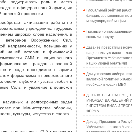
обо подчеркивать роль и место
солдат и офицеров нашей армии, их
Глобальный рейтинг рабст
 нелегкой профессии.
фикция, составленная по з
международной мафии
риобретает активизация работы по
зовательных учреждениях, трудовых
Грязные «оппозиционные»
чением широких слоев населения, в
всплыли наружу
 ветеранов Вооруженных Сил,
ской направленности, повышению у
Давайте превратим в нову
ний нашей истории и физической
национальную идею – глав
Президента Узбекистана: 
 возможности СМИ и национального
наших людей богатыми!
формирования граждан о военной
дров и ходе проводимых в армии
Для ускорения либерализ
 этом формализма и поверхностного
валютной политики Узбеки
олодежи глубокие чувства любви к
необходим кредит МВФ
енные Силы и уважение к воинской
ДОКАЗАТЕЛЬСТВА СУЩЕ
МНОЖЕСТВА РЕШЕНИЙ 
 насущных и долгосрочных задач
ГИПОТЕЗЫ БИЛА И ТЕО
совет при Министерстве обороны,
ФЕРМА
сти, культуры, искусства и спорта.
Доклад Президента Респу
Узбекистан Шавката Мирзи
 для всех нас день 22-й годовщины
посвященный итогам 2016 