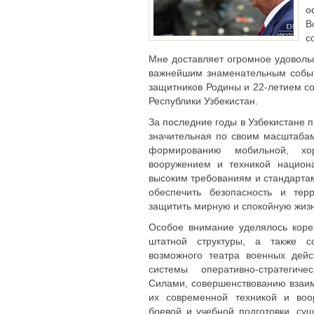
о
В
с
Мне доставляет огромное удовольс
важнейшим знаменательным собы
защитников Родины и 22-летием с
Республики Узбекистан.
За последние годы в Узбекистане 
значительная по своим масштаба
формированию мобильной, хо
вооружением и техникой национ
высоким требованиям и стандарта
обеспечить безопасность и тер
защитить мирную и спокойную жизн
Особое внимание уделялось коре
штатной структуры, а также с
возможного театра военных дей
системы оперативно-стратегич
Силами, совершенствованию взаи
их современной техникой и воо
боевой и учебной подготовки, с