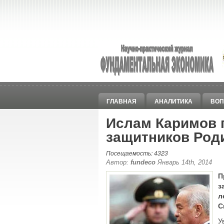
ГЛАВНАЯ
АНАЛИТИКА
ВОП
Ислам Каримов 
защитников Род
Посещаемость: 4323
Автор:
fundeco
Январь 14th, 2014
П
з
л
С
У