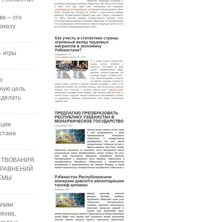
ва – это
аказу
 игры
ю
ную цель
сделать
ации
стана
СТВОВАНИЯ
УРАВНЕНИЙ
РЕМЫ
блики
ёева,
года и