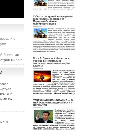
прошли в
духе
 Узбекистан
 стран мира?
И
ллаев:
виртуал
авлатини
р эмас.
имени