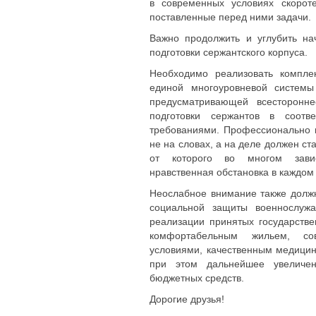
в современных условиях скорот
поставленные перед ними задачи.
Важно продолжить и углубить н
подготовки сержантского корпуса.
Необходимо реализовать компле
единой многоуровневой системы
предусматривающей всесторонне
подготовки сержантов в соотв
требованиями. Профессионально 
не на словах, а на деле должен с
от которого во многом завис
нравственная обстановка в каждом
Неослабное внимание также долж
социальной защиты военнослуж
реализации принятых государств
комфортабельным жильем, сов
условиями, качественным медици
при этом дальнейшее увеличе
бюджетных средств.
Дорогие друзья!