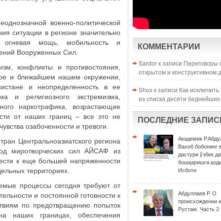
еоднозначной военно-политической
ния ситуации в регионе значительно
, огневая мощь, мобильность и
КОММЕНТАРИИ
лений Вооруженных Сил.
Sardor к записи
Переговоры 
изм, конфликты и противостояния,
открытом и конструктивном 
ре и ближайшем нашем окружении,
истане и неопределенность в ее
Shox к записи
Как исключить
ма и религиозного экстремизма,
из списка десяти беднейших
ного наркотрафика, возрастающие
ости от наших границ – все это не
ПОСЛЕДНИЕ ЗАПИС
чувства озабоченности и тревоги.
Академик Р.Абду
тран Центральноазиатского региона
Вахоб бобонинг 
од миротворческих сил АЙСАФ из
дастури ўзбек д
вести к еще большей напряженности
бошқаришга қоди
дельных территориях.
Исботи
уемые процессы сегодня требуют от
Абдуллаев Р. О
тельности и постоянной готовности к
происхождении 
виям по предотвращению попыток
Рустам. Часть 2
на наших границах, обеспечения