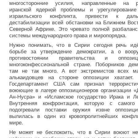
многосторонние усилия, направленные на р
иранской ядерной проблемы и урегулирование
израильского конфликта, привести к даль
дестабилизации всей обстановки на Ближнем Вост
Северной Африке. Это чревато полной разбаланс
системы международного права и миропорядка.
Нужно понимать, что в Сирии сегодня речь ид
борьбе за утверждение демократии, а о воор
противостоянии правительства и оппоз
многоконфессиональной стране. Поборников дем
там не так много. А вот экстремистов всех м
алькаидовцев на стороне оппозиции хватает. 
Госдепартамент США сам признал террористи
воюющие в лагере оппозиционеров организации «
Ан-Нусра» и «Исламское государство Ирака и Ле
Внутренняя конфронтация, которую с самого
подогревали поставки оружия извне оппозици
вылилась в один из кровопролитнейших конфл
мире.
Не может не беспокоить, что в Сирии воюют не