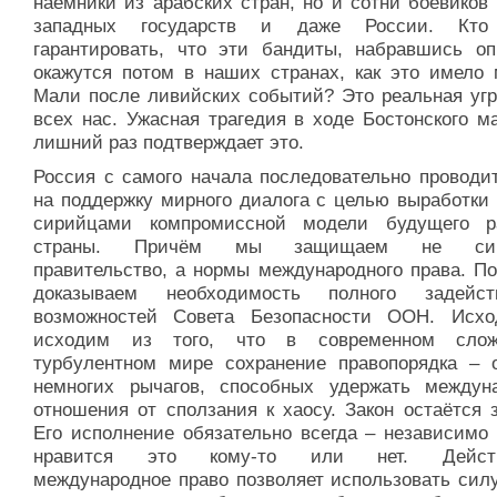
наёмники из арабских стран, но и сотни боевиков
западных государств и даже России. Кто
гарантировать, что эти бандиты, набравшись оп
окажутся потом в наших странах, как это имело 
Мали после ливийских событий? Это реальная угр
всех нас. Ужасная трагедия в ходе Бостонского м
лишний раз подтверждает это.
Россия с самого начала последовательно проводи
на поддержку мирного диалога с целью выработки
сирийцами компромиссной модели будущего р
страны. Причём мы защищаем не сир
правительство, а нормы международного права. По
доказываем необходимость полного задейст
возможностей Совета Безопасности ООН. Исх
исходим из того, что в современном сло
турбулентном мире сохранение правопорядка – 
немногих рычагов, способных удержать междун
отношения от сползания к хаосу. Закон остаётся 
Его исполнение обязательно всегда – независимо 
нравится это кому-то или нет. Дейст
международное право позволяет использовать силу