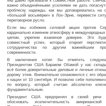
Мы давно призывали к совместной работе. Сейчас
важно объединёнными усилиями не дать погаснут
проблеску надежды, как мы договаривались на 
«большой восьмёрки» в Лох-Эрне, перевести сит
переговорное русло.
Если мы избежим силовой акции против Сир
кардинально изменим атмосферу в международных 
целом, укрепим взаимное доверие. Это буд
совместный успех, который откроет перспект
сотрудничества по другим важнейшим про
современности.
В заключение хотел бы отметить следую
Президентом США Бараком Обамой у нас склад
всё более доверительные деловые и личные отнош
дорожу этим. Внимательно ознакомился с его обр
к нации от 10 сентября. И позволю себе пополеми
по вопросу, который считаю абсолютно клю
фундаментальным.
Президент США предпринял в своей речи п
обосновать исключительность американской