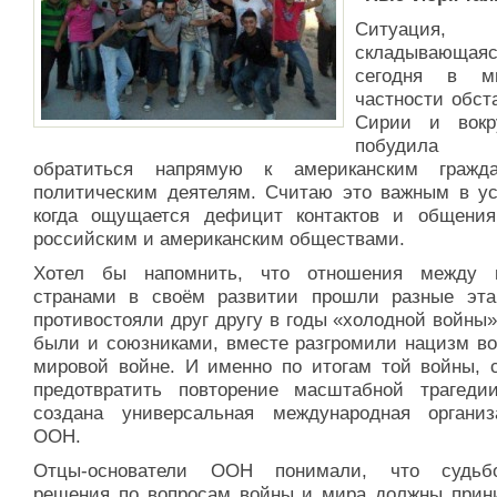
Ситуация,
складывающая
сегодня в м
частности обст
Сирии и вокр
побудила
обратиться напрямую к американским гражд
политическим деятелям. Считаю это важным в ус
когда ощущается дефицит контактов и общени
российским и американским обществами.
Хотел бы напомнить, что отношения между 
странами в своём развитии прошли разные эт
противостояли друг другу в годы «холодной войны
были и союзниками, вместе разгромили нацизм во
мировой войне. И именно по итогам той войны, 
предотвратить повторение масштабной трагеди
создана универсальная международная органи
ООН.
Отцы-основатели ООН понимали, что судьбо
решения по вопросам войны и мира должны прин