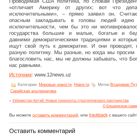
Проводимая США политика, по словам Президе
«отличает Америку от других; вот что дел
исключительными», – прямо заявил он. Счита
опасным закладывать в головы людей идею
исключительности, чем бы это ни мотивировалос
государства большие и малые, богатые и бе
давними демократическими традициями и которые
ищут свой путь к демократии. И они проводят, к
разную политику. Мы разные, но когда мы просим 
благословить нас, мы не должны забывать, что Бо
нас равными.
Источник
: www.12news.uz
Категории:
Мировые новости
,
Новости
Метки:
Владимир Пу
Сирийская альтернатива
«
Узбекистан-Китай: Новые горизонты стратегического партнерства
О Бишкекском сам
Вы можете
оставить комментарий
, или
trackback
с вашего сайт
Оставить комментарий