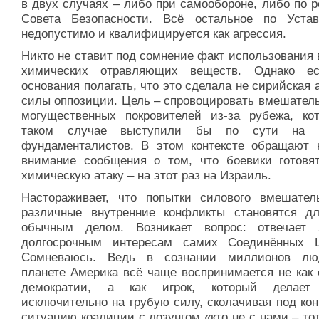
в двух случаях – либо при самообороне, либо по 
Совета Безопасности. Всё остальное по Уст
недопустимо и квалифицируется как агрессия.
Никто не ставит под сомнение факт использования
химических отравляющих веществ. Однако е
основания полагать, что это сделала не сирийская 
силы оппозиции. Цель – спровоцировать вмешатель
могущественных покровителей из-за рубежа, ко
таком случае выступили бы по сути на с
фундаменталистов. В этом контексте обращают 
внимание сообщения о том, что боевики готовя
химическую атаку – на этот раз на Израиль.
Настораживает, что попытки силового вмешател
различные внутренние конфликты становятся 
обычным делом. Возникает вопрос: отвечает
долгосрочным интересам самих Соединённых 
Сомневаюсь. Ведь в сознании миллионов лю
планете Америка всё чаще воспринимается не как 
демократии, а как игрок, который делает 
исключительно на грубую силу, сколачивая под ко
ситуацию коалиции с лозунгом «кто не с нами – то