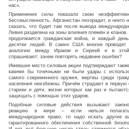
нас».
Применение силы показало свою неэффектив
бессмысленность. Афганистан лихорадит, и никто 
сказать, что будет там после вывода международн
Ливия разделена на зоны влияния племён и кланов.
продолжается гражданская война, и каждый день
десятки людей. В самих США многие проводят
аналогию между Ираком и Сирией и в этой
спрашивают: зачем повторять недавние ошибки?
Имевшие место силовые акции подтверждают также 
какими бы точечными ни были удары с использ
самого современного оружия, жертвы среди гражд
населения неизбежны. Причём страдают в первую 
старики и дети, жизни которых как раз и пытаютс
защищать с помощью этих ударов.
Подобные силовые действия вызывают закон
реакцию в мире – если нельзя полагат
международное право, то надо искать другие в
гарантированного обеспечения собственной безопа
И вот всё большее число стран стремится обза