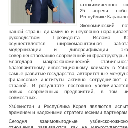
газохимического ко
25 апреля поб
Республике Каракалп
Экономический по
нашей страны динамично и неуклонно наращивает
руководством Президента Ислама Ка
осуществляется широкомасштабная раб
модернизации и диверсификации экон
совершенствованию современной инфраструктуры б
Благодаря макроэкономической стабильн
благоприятному инвестиционному климату в Узбе
самые развитые государства, авторитетные междун
финансовые институты активно сотрудничают 
страной. В результате постоянно увеличиваетс
новых современных предприятий, в том ч
совместных.
Узбекистан и Республика Корея являются испы
временем и надежными стратегическими партнерам
Сегодня взаимовыгодные узбекско-южнокор
отношения развиваются как на межгосударств