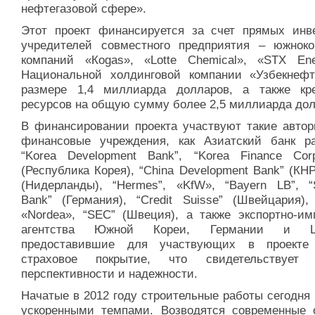
нефтегазовой сфере».
Этот проект финансируется за счет прямых инв
учредителей совместного предприятия – южноко
компаний «Коgаs», «Lotte Сhemical», «STX En
Национальной холдинговой компании «Узбекнефт
размере 1,4 миллиарда долларов, а также кр
ресурсов на общую сумму более 2,5 миллиарда дол
В финансировании проекта участвуют такие автор
финансовые учреждения, как Азиатский банк ра
“Korea Development Bank”, “Korea Finance Corpo
(Республика Корея), “China Development Bank” (КНР
(Нидерланды), “Hermes”, «KfW», “Bayern LB”, “
Bank” (Германия), “Credit Suisse” (Швейцария),
«Nordea», “SEC” (Швеция), а также экспортно-им
агентства Южной Кореи, Германии и Ш
предоставившие для участвующих в проекте
страховое покрытие, что свидетельствует
перспективности и надежности.
Начатые в 2012 году строительные работы сегодня
ускоренными темпами. Возводятся современные 