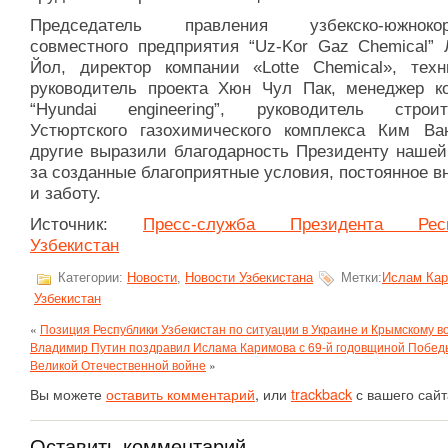
Председатель правления узбекско-южнокоре
совместного предприятия “Uz-Kor Gaz Chemical” 
Йол, директор компании «Lotte Сhemical», техн
руководитель проекта Хюн Чул Пак, менеджер к
“Hyundai engineering”, руководитель строит
Устюртского газохимического комплекса Ким В
другие выразили благодарность Президенту нашей
за созданные благоприятные условия, постоянное 
и заботу.
Источник:
Пресс-служба Президента Респ
Узбекистан
Категории:
Новости
,
Новости Узбекистана
Метки:
Ислам Ка
Узбекистан
«
Позиция Республики Узбекистан по ситуации в Украине и Крымскому в
Владимир Путин поздравил Ислама Каримова с 69-й годовщиной Побед
Великой Отечественной войне
»
Вы можете
оставить комментарий
, или
trackback
с вашего сайт
Оставить комментарий