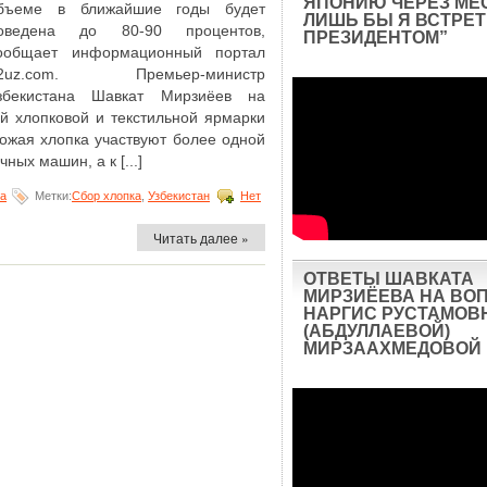
ЯПОНИЮ ЧЕРЕЗ МЕ
бъеме в ближайшие годы будет
ЛИШЬ БЫ Я ВСТРЕТ
оведена до 80-90 процентов,
ПРЕЗИДЕНТОМ”
ообщает информационный портал
2uz.com. Премьер-министр
збекистана Шавкат Мирзиёев на
й хлопковой и текстильной ярмарки
урожая хлопка участвуют более одной
ых машин, а к [...]
на
Метки:
Сбор хлопка
,
Узбекистан
Нет
Читать далее »
ОТВЕТЫ ШАВКАТА
МИРЗИЁЕВА НА ВО
НАРГИС РУСТАМОВ
(АБДУЛЛАЕВОЙ)
МИРЗААХМЕДОВОЙ