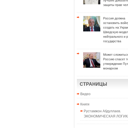
лучшее доказат
защиты прав чел
Россия должна
остановить войн
создать на Укра
Шведскую моде
нейтрального и 
государства
Может сложиться
Россию спасет т
утверждение Пу
монархом
СТРАНИЦЫ
Видео
Книги
Рустамжон Абдуллаев.
ЭКОНОМИЧЕСКАЯ ЛОГИКА