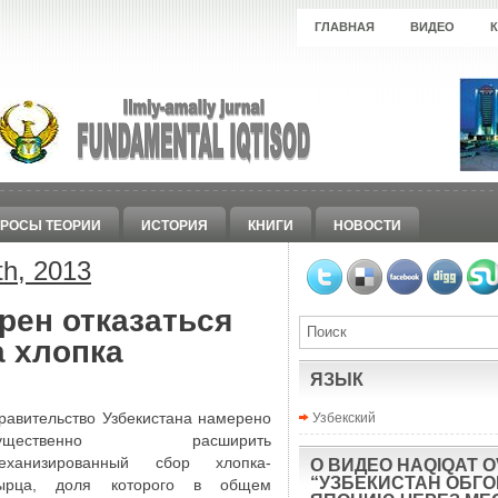
ГЛАВНАЯ
ВИДЕО
РОСЫ ТЕОРИИ
ИСТОРИЯ
КНИГИ
НОВОСТИ
h, 2013
рен отказаться
а хлопка
ЯЗЫК
Узбекский
равительство Узбекистана намерено
существенно расширить
еханизированный сбор хлопка-
О ВИДЕО HAQIQAT O
“УЗБЕКИСТАН ОБГ
ырца, доля которого в общем