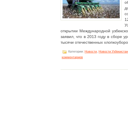
о
д
с
1
У
открытии Международной узбекско
заявил, что в 2013 году в сборе 
тысячи отечественных хлопкоуборочн
Категории:
Новости
,
Новости Узбекиста
комментариев