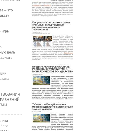
ва – это
аказу
 игры
ю
ную цель
сделать
ации
стана
СТВОВАНИЯ
УРАВНЕНИЙ
РЕМЫ
блики
ёева,
года и