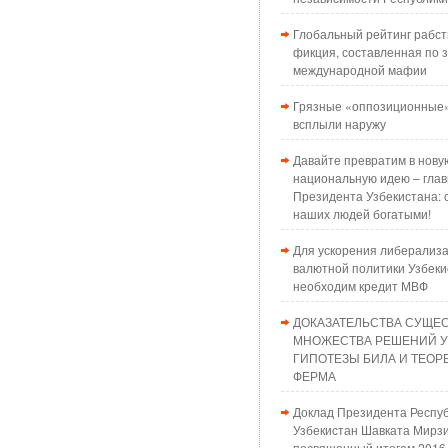
Глобальный рейтинг рабст
фикция, составленная по з
международной мафии
Грязные «оппозиционные»
всплыли наружу
Давайте превратим в нову
национальную идею – глав
Президента Узбекистана: 
наших людей богатыми!
Для ускорения либерализ
валютной политики Узбеки
необходим кредит МВФ
ДОКАЗАТЕЛЬСТВА СУЩЕ
МНОЖЕСТВА РЕШЕНИЙ 
ГИПОТЕЗЫ БИЛА И ТЕО
ФЕРМА
Доклад Президента Респу
Узбекистан Шавката Мирзи
посвященный итогам 2016 