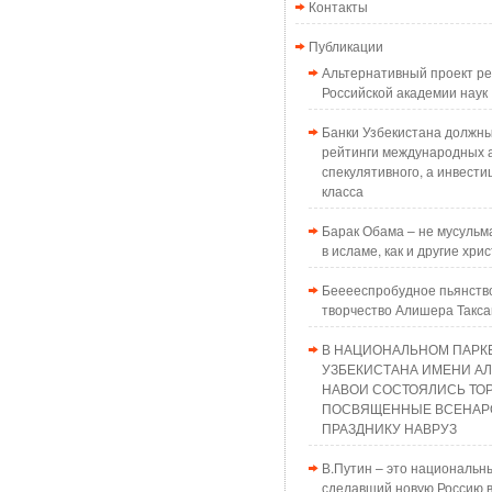
Контакты
Публикации
Альтернативный проект 
Российской академии наук
Банки Узбекистана должн
рейтинги международных а
спекулятивного, а инвести
класса
Барак Обама – не мусульма
в исламе, как и другие хри
Бееееспробудное пьянств
творчество Алишера Такс
В НАЦИОНАЛЬНОМ ПАРК
УЗБЕКИСТАНА ИМЕНИ А
НАВОИ СОСТОЯЛИСЬ ТО
ПОСВЯЩЕННЫЕ ВСЕНАР
ПРАЗДНИКУ НАВРУЗ
В.Путин – это национальн
сделавший новую Россию в