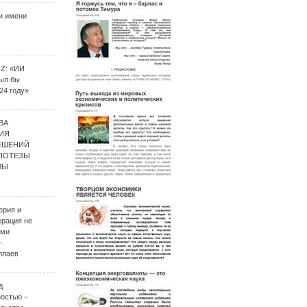
и имени
UZ: «ИИ
был бы
24 году»
ВА
ИЯ
ЕШЕНИЙ
ИПОТЕЗЫ
МЫ
ерия и
ерация не
ими
–
ллаев
д
ностью –