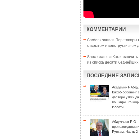
КОММЕНТАРИИ
Sardor к записи
Переговоры 
открытом и конструктивном 
Shox к записи
Как исключить
из списка десяти беднейших
ПОСЛЕДНИЕ ЗАПИС
Академик Р.Абду
Вахоб бобонинг 
дастури ўзбек д
бошқаришга қоди
Исботи
Абдуллаев Р. О
происхождении 
Рустам. Часть 2