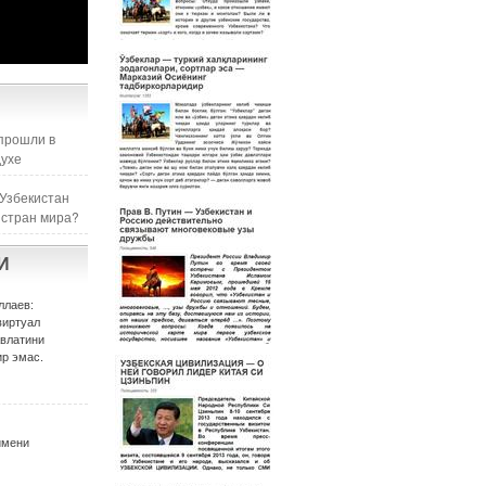
прошли в
духе
 Узбекистан
 стран мира?
И
ллаев:
виртуал
авлатини
р эмас.
имени