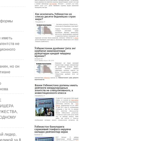
реформы
ы иметь
гентств не
ционного
нин, но он
стиане
о
анова
Е
ЛИШЕРА
РЖЕСТВА,
ОДНОМУ
ый лидер,
еликой за 8