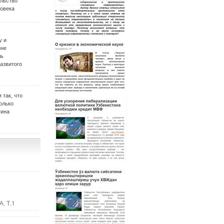
ельство
овека
у и
ине
ль
развитого
 так, что
олько
тина
. Т.1