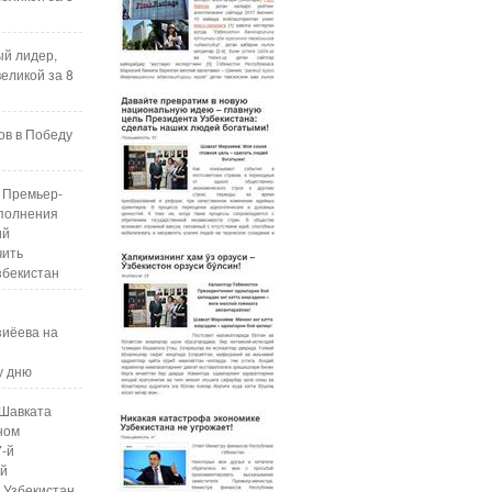
ый лидер,
еликой за 8
ов в Победу
 Премьер-
полнения
ий
чить
збекистан
зиёева на
у дню
Шавката
ном
7-й
ой
 Узбекистан