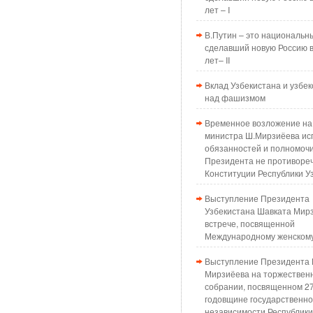
лет – I
В.Путин – это национальн
сделавший новую Россию в
лет– II
Вклад Узбекистана и узбек
над фашизмом
Временное возложение на
министра Ш.Мирзиёева ис
обязанностей и полномоч
Президента не противоре
Конституции Республики У
Выступление Президента
Узбекистана Шавката Мир
встрече, посвященной
Международному женском
Выступление Президента 
Мирзиёева на торжествен
собрании, посвященном 2
годовщине государственн
независимости Республики