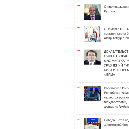
О происхождени
Рустам
О заметке UPL 
показал, каким 
Амир Темур в 20
ДОКАЗАТЕЛЬСТ
СУЩЕСТВОВАН
МНОЖЕСТВА Р
УРАВНЕНИЙ Г
БИЛА И ТЕОРЕ
ФЕРМА
Российская Имп
Российская Фед
являются русск
государствами, 
академик Р.Абду
Победа Китая на
абсолютной бед