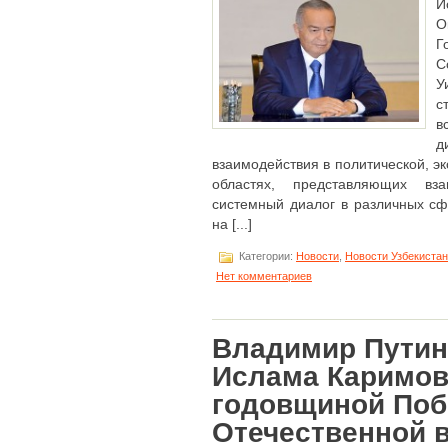
И
О
Г
С
У
с
в
д
взаимодействия в политической, э
областях, представляющих вза
системный диалог в различных сф
на [...]
Категории:
Новости
,
Новости Узбекиста
Нет комментариев
Владимир Путин
Ислама Каримова
годовщиной Поб
Отечественной 