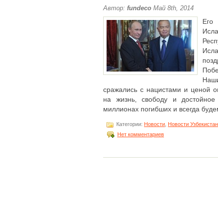
Автор:
fundeco
Май 8th, 2014
Его
Исл
Рес
Исл
поз
Побе
Наши
сражались с нацистами и ценой о
на жизнь, свободу и достойное
миллионах погибших и всегда будем 
Категории:
Новости
,
Новости Узбекиста
Нет комментариев