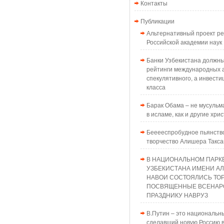
Контакты
Публикации
Альтернативный проект 
Российской академии наук
Банки Узбекистана должн
рейтинги международных а
спекулятивного, а инвести
класса
Барак Обама – не мусульма
в исламе, как и другие хри
Бееееспробудное пьянств
творчество Алишера Такс
В НАЦИОНАЛЬНОМ ПАРК
УЗБЕКИСТАНА ИМЕНИ А
НАВОИ СОСТОЯЛИСЬ ТО
ПОСВЯЩЕННЫЕ ВСЕНАР
ПРАЗДНИКУ НАВРУЗ
В.Путин – это национальн
сделавший новую Россию в