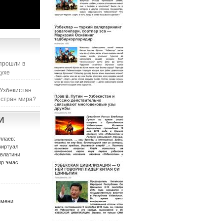
прошли в
духе
 Узбекистан
 стран мира?
И
ллаев:
виртуал
авлатини
р эмас.
имени