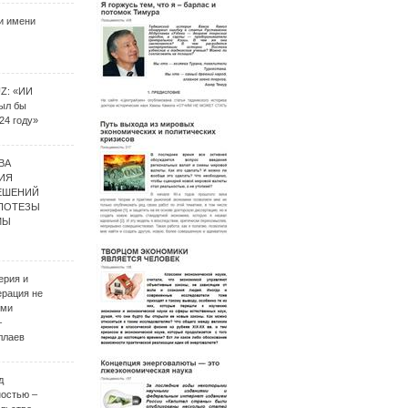
и имени
UZ: «ИИ
был бы
24 году»
ВА
ИЯ
ЕШЕНИЙ
ИПОТЕЗЫ
МЫ
ерия и
ерация не
ими
–
ллаев
д
ностью –