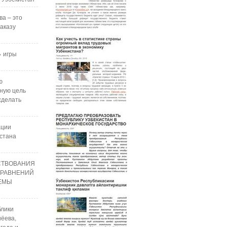
ва – это
аказу
 игры
ю
ную цель
сделать
ации
стана
СТВОВАНИЯ
УРАВНЕНИЙ
РЕМЫ
блики
ёева,
года и