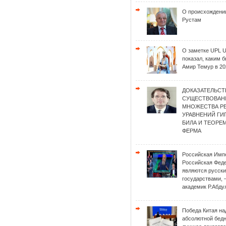
О происхождени
Рустам
О заметке UPL 
показал, каким 
Амир Темур в 20
ДОКАЗАТЕЛЬСТ
СУЩЕСТВОВАН
МНОЖЕСТВА Р
УРАВНЕНИЙ Г
БИЛА И ТЕОРЕ
ФЕРМА
Российская Имп
Российская Фед
являются русск
государствами, 
академик Р.Абду
Победа Китая на
абсолютной бед