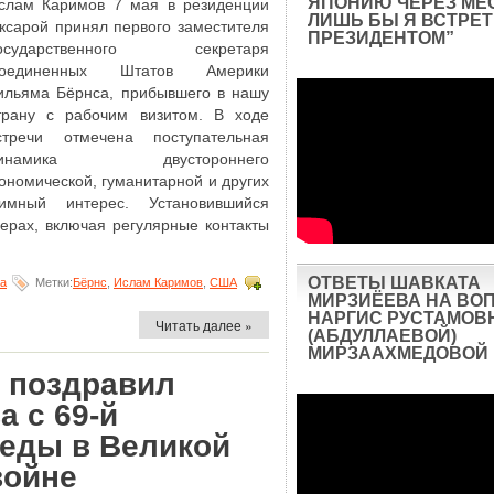
ЯПОНИЮ ЧЕРЕЗ МЕ
слам Каримов 7 мая в резиденции
ЛИШЬ БЫ Я ВСТРЕТ
ксарой принял первого заместителя
ПРЕЗИДЕНТОМ”
осударственного секретаря
оединенных Штатов Америки
ильяма Бёрнса, прибывшего в нашу
трану с рабочим визитом. В ходе
стречи отмечена поступательная
инамика двустороннего
кономической, гуманитарной и других
имный интерес. Установившийся
ерах, включая регулярные контакты
ОТВЕТЫ ШАВКАТА
на
Метки:
Бёрнс
,
Ислам Каримов
,
США
МИРЗИЁЕВА НА ВО
НАРГИС РУСТАМОВ
Читать далее »
(АБДУЛЛАЕВОЙ)
МИРЗААХМЕДОВОЙ
 поздравил
 с 69-й
еды в Великой
войне