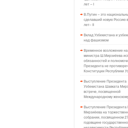
лет – I
В.Путин – это национальн
сделавший новую Россию в
лет– II
Вклад Узбекистана и узбек
над фашизмом
Временное возложение на
министра Ш.Мирзиёева ис
обязанностей и полномоч
Президента не противоре
Конституции Республики У
Выступление Президента
Узбекистана Шавката Мир
встрече, посвященной
Международному женском
Выступление Президента 
Мирзиёева на торжествен
собрании, посвященном 2
годовщине государственн
независимости Республики