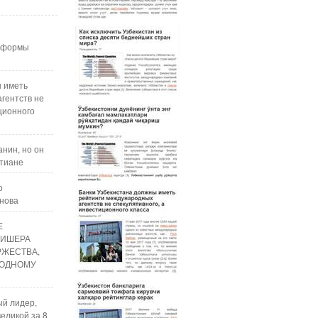
реформы
ы иметь
гентств не
ционного
нин, но он
стиане
о
анова
Е
ЛИШЕРА
РЖЕСТВА,
ОДНОМУ
ый лидер,
еликой за 8