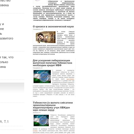
ельство
овека
у и
ине
ль
развитого
 так, что
олько
тина
. Т.1