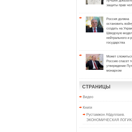
лучшее доказат
защиты прав чел
Россия должна
остановить войн
создать на Укра
Шведскую моде
нейтрального и 
государства
Может сложиться
Россию спасет т
утверждение Пу
монархом
СТРАНИЦЫ
Видео
Книги
Рустамжон Абдуллаев.
ЭКОНОМИЧЕСКАЯ ЛОГИКА