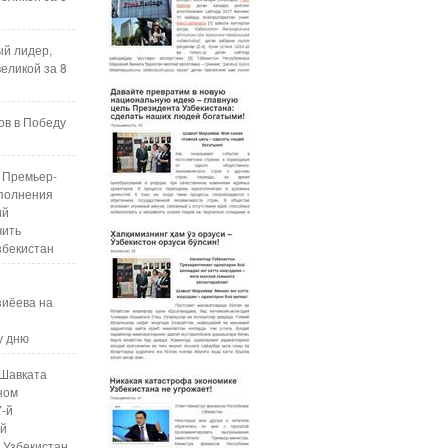
ый лидер,
еликой за 8
ов в Победу
 Премьер-
полнения
ий
чить
збекистан
зиёева на
у дню
Шавката
ном
7-й
ой
 Узбекистан