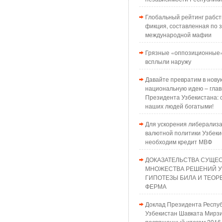
Глобальный рейтинг рабст
фикция, составленная по з
международной мафии
Грязные «оппозиционные»
всплыли наружу
Давайте превратим в нову
национальную идею – глав
Президента Узбекистана: 
наших людей богатыми!
Для ускорения либерализ
валютной политики Узбеки
необходим кредит МВФ
ДОКАЗАТЕЛЬСТВА СУЩЕ
МНОЖЕСТВА РЕШЕНИЙ 
ГИПОТЕЗЫ БИЛА И ТЕО
ФЕРМА
Доклад Президента Респу
Узбекистан Шавката Мирзи
посвященный итогам 2016 