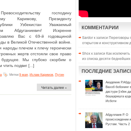
 Превосходительству господину
аму Каримову, Президенту
публики Узбекистан Уважаемый
КОММЕНТАРИИ
ам Абдуганиевич! Искренне
дравляю Вас с 69-й годовщиной
Sardor к записи
Переговоры 
ды в Великой Отечественной войне.
открытом и конструктивном 
 народы плечом к плечу героически
Shox к записи
Как исключить
громных жертв отстояли свое право
из списка десяти беднейших
 будущее. Мы глубоко скорбим о
чтить подвиг [...]
ПОСЛЕДНИЕ ЗАПИС
на
Метки:
9 мая
,
Ислам Каримов
,
Путин
Академик Р.Абду
Читать далее »
Вахоб бобонинг 
дастури ўзбек д
бошқаришга қоди
Исботи
Абдуллаев Р. О
происхождении 
Рустам. Часть 2